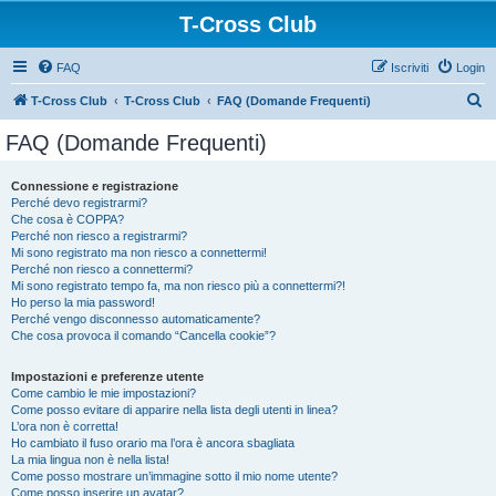
T-Cross Club
FAQ
Iscriviti
Login
C
T-Cross Club
T-Cross Club
FAQ (Domande Frequenti)
e
FAQ (Domande Frequenti)
r
c
Connessione e registrazione
Perché devo registrarmi?
a
Che cosa è COPPA?
Perché non riesco a registrarmi?
Mi sono registrato ma non riesco a connettermi!
Perché non riesco a connettermi?
Mi sono registrato tempo fa, ma non riesco più a connettermi?!
Ho perso la mia password!
Perché vengo disconnesso automaticamente?
Che cosa provoca il comando “Cancella cookie”?
Impostazioni e preferenze utente
Come cambio le mie impostazioni?
Come posso evitare di apparire nella lista degli utenti in linea?
L’ora non è corretta!
Ho cambiato il fuso orario ma l’ora è ancora sbagliata
La mia lingua non è nella lista!
Come posso mostrare un’immagine sotto il mio nome utente?
Come posso inserire un avatar?