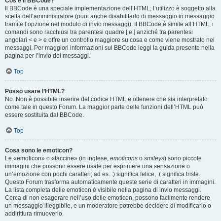
Cos’è il BBCode?
Il BBCode è una speciale implementazione dell’HTML; l’utilizzo è soggetto alla
scelta dell’amministratore (puoi anche disabilitarlo di messaggio in messaggio
tramite l’opzione nel modulo di invio messaggi). Il BBCode è simile all’HTML, i
comandi sono racchiusi tra parentesi quadre [ e ] anziché tra parentesi
angolari < e > e offre un controllo maggiore su cosa e come viene mostrato nei
messaggi. Per maggiori informazioni sul BBCode leggi la guida presente nella
pagina per l’invio dei messaggi.
Top
Posso usare l’HTML?
No. Non è possibile inserire del codice HTML e ottenere che sia interpretato
come tale in questo Forum. La maggior parte delle funzioni dell’HTML può
essere sostituita dal BBCode.
Top
Cosa sono le emoticon?
Le «emoticon» o «faccine» (in inglese,
emoticons
o
smileys
) sono piccole
immagini che possono essere usate per esprimere una sensazione o
un’emozione con pochi caratteri; ad es. :) significa felice, :( significa triste.
Questo Forum trasforma automaticamente queste serie di caratteri in immagini.
La lista completa delle emoticon è visibile nella pagina di invio messaggi.
Cerca di non esagerare nell’uso delle emoticon, possono facilmente rendere
un messaggio illeggibile, e un moderatore potrebbe decidere di modificarlo o
addirittura rimuoverlo.