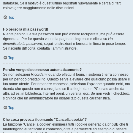
database. Se il motivo è quest’ultimo registrati nuovamente e cerca di farti
coinvolgere maggiormente nelle discussioni.
Top
Ho perso la mia password!
Niente panico! La tua password non può essere recuperata, ma può essere
rigenerata. Per far questo vai nella pagina di ingresso e clicca su
Ho
dimenticato la password
, segui le istruzioni e tornerai in linea in poco tempo.
Se riscontri difficoltà, contatta l’amministratore.
Top
Perché vengo disconnesso automaticamente?
Se non selezioni
Ricordami
quando effettui il login, il sistema ti terrà connesso
per un periodo prestabilito. Questo serve a evitare che qualcuno possa usare il
tuo nome utente. Per rimanere connesso, seleziona l’opzione quando entri, ma
ricorda che questo non è consigliato se ti colleghi da un PC usato anche da
altri, ad es. in biblioteca, Internet point, università, ecc. Se non vedi il checkbox,
significa che un amministratore ha disabilitato questa caratteristica.
Top
Che cosa provoca il comando “Cancella cookie”?
La funzione “Cancella cookie” eliminerà tutti i cookie generati da phpBB che ti
mantengono autenticato e connesso, oltre a permetterti ad esempio di tenere