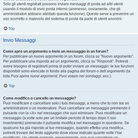
Solo gli utenti registrati possono inviare messaggi di posta ad altri utenti
usando il modulo di invio posta interno (ammesso, ovviamente, che gli
amministratori abbiano abilitato questa funzione). Questo serve a prevenire un
uso scorretto o malevolo del sistema di posta da parte di utenti anonimi.
Top
Invio Messaggi
Come apro un argomento o invio un messaggio in un forum?
Per pubblicare un nuovo argomento in un forum, clicca su “Nuovo argomento”.
Per pubblicare una risposta ad un argomento, clicca su “Rispondi”. Potresti
avere bisogno di registrarti prima di poter inviare un messaggio: le tue funzioni
disponibili sono elencate in fondo alla pagina del forum o dell’argomento (la
lista
Puoi aprire nuovi argomenti
,
Puoi votare nei sondaggi
, ecc.).
Top
Come modifico o cancello un messaggio?
Puoi modificare o cancellare solo i tuoi messaggi, a meno che tu non sia un
amministratore o un moderatore. Puoi cancellare un messaggio premendo il
pulsante con la «X» nel messaggio che vuoi eliminare. Puoi modificare un
messaggio (a volte solo per un limitato periodo di tempo dopo il suo
inserimento) premendo il pulsante
modifica
nel messaggio in questione. Se
qualcuno ha già risposto al tuo messaggio, quando effettui una modifica,
potresti trovare del testo aggiunto dove viene indicato quante volte l’hai
modificato. Un utente normale, generalmente, non può cancellare un