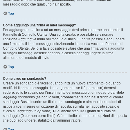
messaggio dopo che qualcuno ha risposto.
Top
Come aggiungo una firma ai miei messaggi?
Per aggiungere una firma ad un messaggio devi prima crearne una tramite il
Pannello di Controllo Utente. Una volta creata, è possibile selezionare
l’opzione
Aggiungi la firma
nel modulo di invio. È inoltre possibile aggiungere
una firma a tutti i tuoi messaggi selezionando l’apposita voce nel Pannello di
Controllo Utente. Se lo si fa, è possibile evitare che una firma venga aggiunta
ai singoli messaggi deselezionando la casella per aggiungere la firma
all’interno del modulo di invio.
Top
Come creo un sondaggio?
Creare un sondaggio è facile: quando inizi un nuovo argomento (o quando
modifichi il primo messaggio di un argomento, se ti è permesso) dovresti
vedere, sotto lo spazio per l’inserimento del messaggio, un riquadro dal titolo
Aggiungi sondaggio
(se non lo vedi, probabilmente non hai il diritto di creare
sondaggi). Basta inserire un titolo per il sondaggio e almeno due opzioni di
risposta (per inserire un’opzione di risposta, scrivila nell’apposito spazio e
clicca su
Aggiungi un’opzione
). Puoi anche stabilire i giorni di durata del
sondaggio (0 per non porre limiti). C’è un limite al numero di opzioni di risposta
che puoi aggiungere, stabilito dall’amministratore.
Top