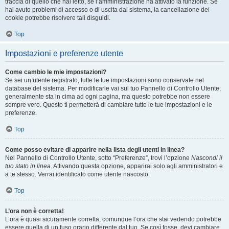
traccia di quello che hai letto, se l’amministrazione ha attivato la funzione. Se
hai avuto problemi di accesso o di uscita dal sistema, la cancellazione dei
cookie potrebbe risolvere tali disguidi.
Top
Impostazioni e preferenze utente
Come cambio le mie impostazioni?
Se sei un utente registrato, tutte le tue impostazioni sono conservate nel
database del sistema. Per modificarle vai sul tuo Pannello di Controllo Utente;
generalmente sta in cima ad ogni pagina, ma questo potrebbe non essere
sempre vero. Questo ti permetterà di cambiare tutte le tue impostazioni e le
preferenze.
Top
Come posso evitare di apparire nella lista degli utenti in linea?
Nel Pannello di Controllo Utente, sotto “Preferenze”, trovi l’opzione
Nascondi il
tuo stato in linea
. Attivando questa opzione, apparirai solo agli amministratori e
a te stesso. Verrai identificato come utente nascosto.
Top
L’ora non è corretta!
L’ora è quasi sicuramente corretta, comunque l’ora che stai vedendo potrebbe
essere quella di un fuso orario differente dal tuo. Se così fosse, devi cambiare