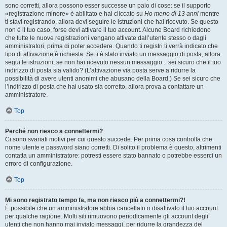
sono corretti, allora possono esser successe un paio di cose: se il supporto
«registrazione minore» è abilitato e hai cliccato su
Ho meno di 13 anni
mentre
ti stavi registrando, allora devi seguire le istruzioni che hai ricevuto. Se questo
non è il tuo caso, forse devi attivare il tuo account. Alcune Board richiedono
che tutte le nuove registrazioni vengano attivate dall’utente stesso o dagli
amministratori, prima di poter accedere. Quando ti registri ti verrà indicato che
tipo di attivazione è richiesta. Se ti è stato inviato un messaggio di posta, allora
segui le istruzioni; se non hai ricevuto nessun messaggio... sei sicuro che il tuo
indirizzo di posta sia valido? (L’attivazione via posta serve a ridurre la
possibilità di avere utenti anonimi che abusano della Board.) Se sei sicuro che
l’indirizzo di posta che hai usato sia corretto, allora prova a contattare un
amministratore.
Top
Perché non riesco a connettermi?
Ci sono svariati motivi per cui questo succede. Per prima cosa controlla che
nome utente e password siano corretti. Di solito il problema è questo, altrimenti
contatta un amministratore: potresti essere stato bannato o potrebbe esserci un
errore di configurazione.
Top
Mi sono registrato tempo fa, ma non riesco più a connettermi?!
È possibile che un amministratore abbia cancellato o disattivato il tuo account
per qualche ragione. Molti siti rimuovono periodicamente gli account degli
utenti che non hanno mai inviato messaggi, per ridurre la grandezza del