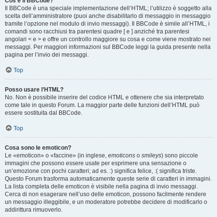
Cos’è il BBCode?
Il BBCode è una speciale implementazione dell’HTML; l’utilizzo è soggetto alla
scelta dell’amministratore (puoi anche disabilitarlo di messaggio in messaggio
tramite l’opzione nel modulo di invio messaggi). Il BBCode è simile all’HTML, i
comandi sono racchiusi tra parentesi quadre [ e ] anziché tra parentesi
angolari < e > e offre un controllo maggiore su cosa e come viene mostrato nei
messaggi. Per maggiori informazioni sul BBCode leggi la guida presente nella
pagina per l’invio dei messaggi.
Top
Posso usare l’HTML?
No. Non è possibile inserire del codice HTML e ottenere che sia interpretato
come tale in questo Forum. La maggior parte delle funzioni dell’HTML può
essere sostituita dal BBCode.
Top
Cosa sono le emoticon?
Le «emoticon» o «faccine» (in inglese,
emoticons
o
smileys
) sono piccole
immagini che possono essere usate per esprimere una sensazione o
un’emozione con pochi caratteri; ad es. :) significa felice, :( significa triste.
Questo Forum trasforma automaticamente queste serie di caratteri in immagini.
La lista completa delle emoticon è visibile nella pagina di invio messaggi.
Cerca di non esagerare nell’uso delle emoticon, possono facilmente rendere
un messaggio illeggibile, e un moderatore potrebbe decidere di modificarlo o
addirittura rimuoverlo.