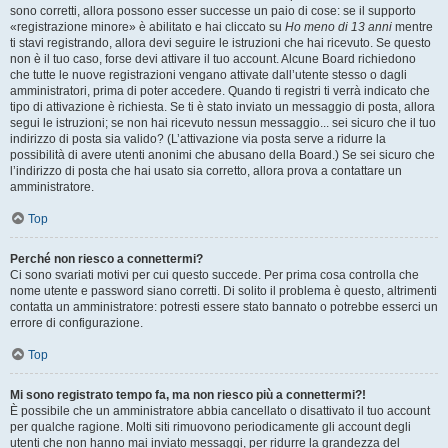
sono corretti, allora possono esser successe un paio di cose: se il supporto
«registrazione minore» è abilitato e hai cliccato su
Ho meno di 13 anni
mentre
ti stavi registrando, allora devi seguire le istruzioni che hai ricevuto. Se questo
non è il tuo caso, forse devi attivare il tuo account. Alcune Board richiedono
che tutte le nuove registrazioni vengano attivate dall’utente stesso o dagli
amministratori, prima di poter accedere. Quando ti registri ti verrà indicato che
tipo di attivazione è richiesta. Se ti è stato inviato un messaggio di posta, allora
segui le istruzioni; se non hai ricevuto nessun messaggio... sei sicuro che il tuo
indirizzo di posta sia valido? (L’attivazione via posta serve a ridurre la
possibilità di avere utenti anonimi che abusano della Board.) Se sei sicuro che
l’indirizzo di posta che hai usato sia corretto, allora prova a contattare un
amministratore.
Top
Perché non riesco a connettermi?
Ci sono svariati motivi per cui questo succede. Per prima cosa controlla che
nome utente e password siano corretti. Di solito il problema è questo, altrimenti
contatta un amministratore: potresti essere stato bannato o potrebbe esserci un
errore di configurazione.
Top
Mi sono registrato tempo fa, ma non riesco più a connettermi?!
È possibile che un amministratore abbia cancellato o disattivato il tuo account
per qualche ragione. Molti siti rimuovono periodicamente gli account degli
utenti che non hanno mai inviato messaggi, per ridurre la grandezza del