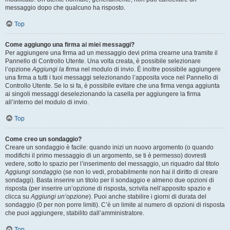
messaggio dopo che qualcuno ha risposto.
Top
Come aggiungo una firma ai miei messaggi?
Per aggiungere una firma ad un messaggio devi prima crearne una tramite il
Pannello di Controllo Utente. Una volta creata, è possibile selezionare
l’opzione
Aggiungi la firma
nel modulo di invio. È inoltre possibile aggiungere
una firma a tutti i tuoi messaggi selezionando l’apposita voce nel Pannello di
Controllo Utente. Se lo si fa, è possibile evitare che una firma venga aggiunta
ai singoli messaggi deselezionando la casella per aggiungere la firma
all’interno del modulo di invio.
Top
Come creo un sondaggio?
Creare un sondaggio è facile: quando inizi un nuovo argomento (o quando
modifichi il primo messaggio di un argomento, se ti è permesso) dovresti
vedere, sotto lo spazio per l’inserimento del messaggio, un riquadro dal titolo
Aggiungi sondaggio
(se non lo vedi, probabilmente non hai il diritto di creare
sondaggi). Basta inserire un titolo per il sondaggio e almeno due opzioni di
risposta (per inserire un’opzione di risposta, scrivila nell’apposito spazio e
clicca su
Aggiungi un’opzione
). Puoi anche stabilire i giorni di durata del
sondaggio (0 per non porre limiti). C’è un limite al numero di opzioni di risposta
che puoi aggiungere, stabilito dall’amministratore.
Top