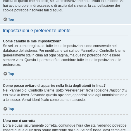
traccia di quello che hai letto, se l’amministrazione ha attivato la funzione. Se
hai avuto problemi di accesso o di uscita dal sistema, la cancellazione dei
cookie potrebbe risolvere tali disguidi.
Top
Impostazioni e preferenze utente
Come cambio le mie impostazioni?
Se sei un utente registrato, tutte le tue impostazioni sono conservate nel
database del sistema. Per modificarle vai sul tuo Pannello di Controllo Utente;
generalmente sta in cima ad ogni pagina, ma questo potrebbe non essere
sempre vero. Questo ti permetterà di cambiare tutte le tue impostazioni e le
preferenze.
Top
Come posso evitare di apparire nella lista degli utenti in linea?
Nel Pannello di Controllo Utente, sotto “Preferenze”, trovi l’opzione
Nascondi il
tuo stato in linea
. Attivando questa opzione, apparirai solo agli amministratori e
a te stesso. Verrai identificato come utente nascosto.
Top
L’ora non è corretta!
L’ora è quasi sicuramente corretta, comunque l’ora che stai vedendo potrebbe
essere quella di un fuso orario differente dal tuo. Se così fosse, devi cambiare