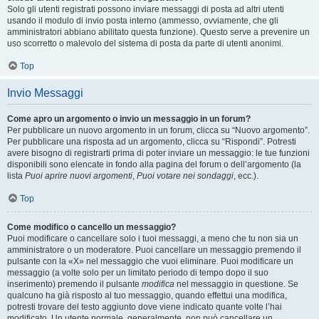
Solo gli utenti registrati possono inviare messaggi di posta ad altri utenti
usando il modulo di invio posta interno (ammesso, ovviamente, che gli
amministratori abbiano abilitato questa funzione). Questo serve a prevenire un
uso scorretto o malevolo del sistema di posta da parte di utenti anonimi.
Top
Invio Messaggi
Come apro un argomento o invio un messaggio in un forum?
Per pubblicare un nuovo argomento in un forum, clicca su “Nuovo argomento”.
Per pubblicare una risposta ad un argomento, clicca su “Rispondi”. Potresti
avere bisogno di registrarti prima di poter inviare un messaggio: le tue funzioni
disponibili sono elencate in fondo alla pagina del forum o dell’argomento (la
lista
Puoi aprire nuovi argomenti
,
Puoi votare nei sondaggi
, ecc.).
Top
Come modifico o cancello un messaggio?
Puoi modificare o cancellare solo i tuoi messaggi, a meno che tu non sia un
amministratore o un moderatore. Puoi cancellare un messaggio premendo il
pulsante con la «X» nel messaggio che vuoi eliminare. Puoi modificare un
messaggio (a volte solo per un limitato periodo di tempo dopo il suo
inserimento) premendo il pulsante
modifica
nel messaggio in questione. Se
qualcuno ha già risposto al tuo messaggio, quando effettui una modifica,
potresti trovare del testo aggiunto dove viene indicato quante volte l’hai
modificato. Un utente normale, generalmente, non può cancellare un