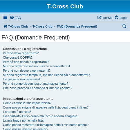
T-Cross Club
FAQ
Iscriviti
Login
C
T-Cross Club
T-Cross Club
FAQ (Domande Frequenti)
e
FAQ (Domande Frequenti)
r
c
Connessione e registrazione
Perché devo registrarmi?
a
Che cosa è COPPA?
Perché non riesco a registrarmi?
Mi sono registrato ma non riesco a connettermi!
Perché non riesco a connettermi?
Mi sono registrato tempo fa, ma non riesco più a connettermi?!
Ho perso la mia password!
Perché vengo disconnesso automaticamente?
Che cosa provoca il comando “Cancella cookie”?
Impostazioni e preferenze utente
Come cambio le mie impostazioni?
Come posso evitare di apparire nella lista degli utenti in linea?
L’ora non è corretta!
Ho cambiato il fuso orario ma l’ora è ancora sbagliata
La mia lingua non è nella lista!
Come posso mostrare un’immagine sotto il mio nome utente?
Come posso inserire un avatar?