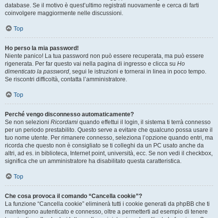
database. Se il motivo è quest’ultimo registrati nuovamente e cerca di farti
coinvolgere maggiormente nelle discussioni.
Top
Ho perso la mia password!
Niente panico! La tua password non può essere recuperata, ma può essere
rigenerata. Per far questo vai nella pagina di ingresso e clicca su
Ho
dimenticato la password
, segui le istruzioni e tornerai in linea in poco tempo.
Se riscontri difficoltà, contatta l’amministratore.
Top
Perché vengo disconnesso automaticamente?
Se non selezioni
Ricordami
quando effettui il login, il sistema ti terrà connesso
per un periodo prestabilito. Questo serve a evitare che qualcuno possa usare il
tuo nome utente. Per rimanere connesso, seleziona l’opzione quando entri, ma
ricorda che questo non è consigliato se ti colleghi da un PC usato anche da
altri, ad es. in biblioteca, Internet point, università, ecc. Se non vedi il checkbox,
significa che un amministratore ha disabilitato questa caratteristica.
Top
Che cosa provoca il comando “Cancella cookie”?
La funzione “Cancella cookie” eliminerà tutti i cookie generati da phpBB che ti
mantengono autenticato e connesso, oltre a permetterti ad esempio di tenere