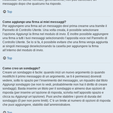
messaggio dopo che qualcuno ha risposto.
Top
Come aggiungo una firma ai miei messaggi?
Per aggiungere una firma ad un messaggio devi prima crearne una tramite il
Pannello di Controllo Utente. Una volta creata, è possibile selezionare
l’opzione
Aggiungi la firma
nel modulo di invio. È inoltre possibile aggiungere
una firma a tutti i tuoi messaggi selezionando l’apposita voce nel Pannello di
Controllo Utente. Se lo si fa, è possibile evitare che una firma venga aggiunta
ai singoli messaggi deselezionando la casella per aggiungere la firma
all’interno del modulo di invio.
Top
Come creo un sondaggio?
Creare un sondaggio è facile: quando inizi un nuovo argomento (o quando
modifichi il primo messaggio di un argomento, se ti è permesso) dovresti
vedere, sotto lo spazio per l’inserimento del messaggio, un riquadro dal titolo
Aggiungi sondaggio
(se non lo vedi, probabilmente non hai il diritto di creare
sondaggi). Basta inserire un titolo per il sondaggio e almeno due opzioni di
risposta (per inserire un’opzione di risposta, scrivila nell’apposito spazio e
clicca su
Aggiungi un’opzione
). Puoi anche stabilire i giorni di durata del
sondaggio (0 per non porre limiti). C’è un limite al numero di opzioni di risposta
che puoi aggiungere, stabilito dall’amministratore.
Top