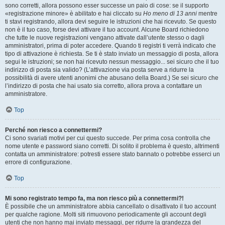
sono corretti, allora possono esser successe un paio di cose: se il supporto
«registrazione minore» è abilitato e hai cliccato su
Ho meno di 13 anni
mentre
ti stavi registrando, allora devi seguire le istruzioni che hai ricevuto. Se questo
non è il tuo caso, forse devi attivare il tuo account. Alcune Board richiedono
che tutte le nuove registrazioni vengano attivate dall’utente stesso o dagli
amministratori, prima di poter accedere. Quando ti registri ti verrà indicato che
tipo di attivazione è richiesta. Se ti è stato inviato un messaggio di posta, allora
segui le istruzioni; se non hai ricevuto nessun messaggio... sei sicuro che il tuo
indirizzo di posta sia valido? (L’attivazione via posta serve a ridurre la
possibilità di avere utenti anonimi che abusano della Board.) Se sei sicuro che
l’indirizzo di posta che hai usato sia corretto, allora prova a contattare un
amministratore.
Top
Perché non riesco a connettermi?
Ci sono svariati motivi per cui questo succede. Per prima cosa controlla che
nome utente e password siano corretti. Di solito il problema è questo, altrimenti
contatta un amministratore: potresti essere stato bannato o potrebbe esserci un
errore di configurazione.
Top
Mi sono registrato tempo fa, ma non riesco più a connettermi?!
È possibile che un amministratore abbia cancellato o disattivato il tuo account
per qualche ragione. Molti siti rimuovono periodicamente gli account degli
utenti che non hanno mai inviato messaggi, per ridurre la grandezza del