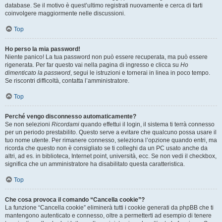
database. Se il motivo è quest’ultimo registrati nuovamente e cerca di farti
coinvolgere maggiormente nelle discussioni.
Top
Ho perso la mia password!
Niente panico! La tua password non può essere recuperata, ma può essere
rigenerata. Per far questo vai nella pagina di ingresso e clicca su
Ho
dimenticato la password
, segui le istruzioni e tornerai in linea in poco tempo.
Se riscontri difficoltà, contatta l’amministratore.
Top
Perché vengo disconnesso automaticamente?
Se non selezioni
Ricordami
quando effettui il login, il sistema ti terrà connesso
per un periodo prestabilito. Questo serve a evitare che qualcuno possa usare il
tuo nome utente. Per rimanere connesso, seleziona l’opzione quando entri, ma
ricorda che questo non è consigliato se ti colleghi da un PC usato anche da
altri, ad es. in biblioteca, Internet point, università, ecc. Se non vedi il checkbox,
significa che un amministratore ha disabilitato questa caratteristica.
Top
Che cosa provoca il comando “Cancella cookie”?
La funzione “Cancella cookie” eliminerà tutti i cookie generati da phpBB che ti
mantengono autenticato e connesso, oltre a permetterti ad esempio di tenere