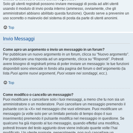
Solo gli utenti registrati possono inviare messaggi di posta ad altri utenti
usando il modulo di invio posta interno (ammesso, ovviamente, che gli
amministratori abbiano abilitato questa funzione). Questo serve a prevenire un
uso scorretto o malevolo del sistema di posta da parte di utenti anonimi.
Top
Invio Messaggi
Come apro un argomento o invio un messaggio in un forum?
Per pubblicare un nuovo argomento in un forum, clicca su “Nuovo argomento”.
Per pubblicare una risposta ad un argomento, clicca su “Rispondi”. Potresti
avere bisogno di registrarti prima di poter inviare un messaggio: le tue funzioni
disponibili sono elencate in fondo alla pagina del forum o dell’argomento (la
lista
Puoi aprire nuovi argomenti
,
Puoi votare nei sondaggi
, ecc.).
Top
Come modifico o cancello un messaggio?
Puoi modificare o cancellare solo i tuoi messaggi, a meno che tu non sia un
amministratore o un moderatore. Puoi cancellare un messaggio premendo il
pulsante con la «X» nel messaggio che vuoi eliminare. Puoi modificare un
messaggio (a volte solo per un limitato periodo di tempo dopo il suo
inserimento) premendo il pulsante
modifica
nel messaggio in questione. Se
qualcuno ha già risposto al tuo messaggio, quando effettui una modifica,
potresti trovare del testo aggiunto dove viene indicato quante volte l’hai
modificato. Un utente normale, generalmente, non può cancellare un