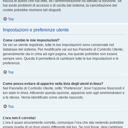
traccia di quello che hai letto, se l’amministrazione ha attivato la funzione. Se
hai avuto problemi di accesso o di uscita dal sistema, la cancellazione dei
cookie potrebbe risolvere tali disguidi.
Top
Impostazioni e preferenze utente
Come cambio le mie impostazioni?
Se sei un utente registrato, tutte le tue impostazioni sono conservate nel
database del sistema. Per modificarle vai sul tuo Pannello di Controllo Utente;
generalmente sta in cima ad ogni pagina, ma questo potrebbe non essere
sempre vero. Questo ti permetterà di cambiare tutte le tue impostazioni e le
preferenze.
Top
Come posso evitare di apparire nella lista degli utenti in linea?
Nel Pannello di Controllo Utente, sotto “Preferenze”, trovi l’opzione
Nascondi il
tuo stato in linea
. Attivando questa opzione, apparirai solo agli amministratori e
a te stesso. Verrai identificato come utente nascosto.
Top
L’ora non è corretta!
L’ora è quasi sicuramente corretta, comunque l’ora che stai vedendo potrebbe
essere quella di un fuso orario differente dal tuo. Se così fosse, devi cambiare