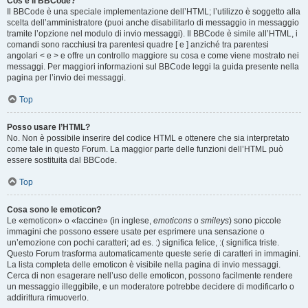
Cos’è il BBCode?
Il BBCode è una speciale implementazione dell’HTML; l’utilizzo è soggetto alla
scelta dell’amministratore (puoi anche disabilitarlo di messaggio in messaggio
tramite l’opzione nel modulo di invio messaggi). Il BBCode è simile all’HTML, i
comandi sono racchiusi tra parentesi quadre [ e ] anziché tra parentesi
angolari < e > e offre un controllo maggiore su cosa e come viene mostrato nei
messaggi. Per maggiori informazioni sul BBCode leggi la guida presente nella
pagina per l’invio dei messaggi.
Top
Posso usare l’HTML?
No. Non è possibile inserire del codice HTML e ottenere che sia interpretato
come tale in questo Forum. La maggior parte delle funzioni dell’HTML può
essere sostituita dal BBCode.
Top
Cosa sono le emoticon?
Le «emoticon» o «faccine» (in inglese,
emoticons
o
smileys
) sono piccole
immagini che possono essere usate per esprimere una sensazione o
un’emozione con pochi caratteri; ad es. :) significa felice, :( significa triste.
Questo Forum trasforma automaticamente queste serie di caratteri in immagini.
La lista completa delle emoticon è visibile nella pagina di invio messaggi.
Cerca di non esagerare nell’uso delle emoticon, possono facilmente rendere
un messaggio illeggibile, e un moderatore potrebbe decidere di modificarlo o
addirittura rimuoverlo.