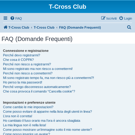
T-Cross Club
FAQ
Iscriviti
Login
C
T-Cross Club
T-Cross Club
FAQ (Domande Frequenti)
e
FAQ (Domande Frequenti)
r
c
Connessione e registrazione
Perché devo registrarmi?
a
Che cosa è COPPA?
Perché non riesco a registrarmi?
Mi sono registrato ma non riesco a connettermi!
Perché non riesco a connettermi?
Mi sono registrato tempo fa, ma non riesco più a connettermi?!
Ho perso la mia password!
Perché vengo disconnesso automaticamente?
Che cosa provoca il comando “Cancella cookie”?
Impostazioni e preferenze utente
Come cambio le mie impostazioni?
Come posso evitare di apparire nella lista degli utenti in linea?
L’ora non è corretta!
Ho cambiato il fuso orario ma l’ora è ancora sbagliata
La mia lingua non è nella lista!
Come posso mostrare un’immagine sotto il mio nome utente?
Come posso inserire un avatar?