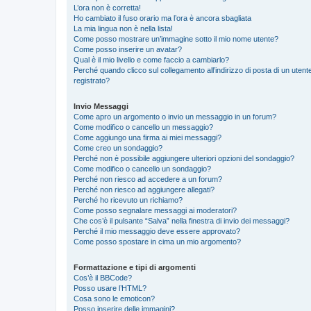
L’ora non è corretta!
Ho cambiato il fuso orario ma l’ora è ancora sbagliata
La mia lingua non è nella lista!
Come posso mostrare un’immagine sotto il mio nome utente?
Come posso inserire un avatar?
Qual è il mio livello e come faccio a cambiarlo?
Perché quando clicco sul collegamento all’indirizzo di posta di un ute
registrato?
Invio Messaggi
Come apro un argomento o invio un messaggio in un forum?
Come modifico o cancello un messaggio?
Come aggiungo una firma ai miei messaggi?
Come creo un sondaggio?
Perché non è possibile aggiungere ulteriori opzioni del sondaggio?
Come modifico o cancello un sondaggio?
Perché non riesco ad accedere a un forum?
Perché non riesco ad aggiungere allegati?
Perché ho ricevuto un richiamo?
Come posso segnalare messaggi ai moderatori?
Che cos’è il pulsante “Salva” nella finestra di invio dei messaggi?
Perché il mio messaggio deve essere approvato?
Come posso spostare in cima un mio argomento?
Formattazione e tipi di argomenti
Cos’è il BBCode?
Posso usare l’HTML?
Cosa sono le emoticon?
Posso inserire delle immagini?