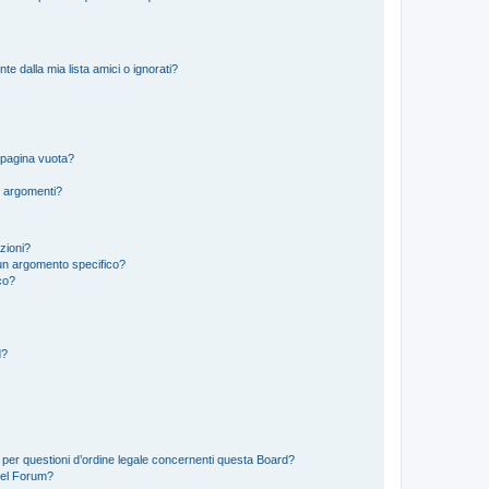
 dalla mia lista amici o ignorati?
 pagina vuota?
i argomenti?
izioni?
un argomento specifico?
co?
d?
 per questioni d’ordine legale concernenti questa Board?
del Forum?