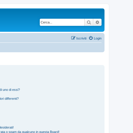
Cerca
Ricerca avanzata
Iscriviti
Login
i uno di essi?
ri differenti?
esiderati!
rata o spam da qualcuno in questa Board!