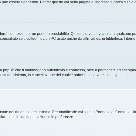
uò essere rigenerata. Per far questo vai nella pagina di ingresso e clicca su
Ho d
a ti terrà connesso per un periodo prestabilito. Questo serve a evitare che qualcuno
sigliato se ti colleghi da un PC usato anche da altri, ad es. in biblioteca, Internet
 da phpBB che ti mantengono autenticato e connesso, oltre a permetterti ad esempio d
cita dal sistema, la cancellazione dei cookie potrebbe risolvere tali disguidi.
servate nel database del sistema. Per modificarle vai sul tuo Pannello di Controllo
re tutte le tue impostazioni e le preferenze.