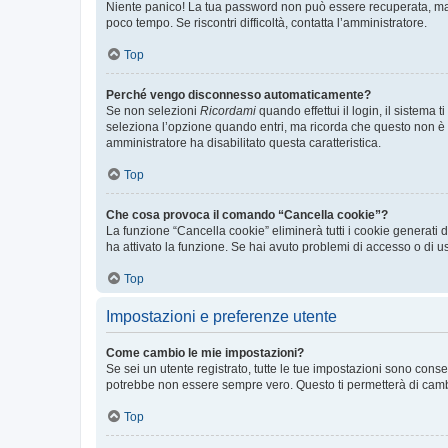
Niente panico! La tua password non può essere recuperata, ma p
poco tempo. Se riscontri difficoltà, contatta l’amministratore.
Top
Perché vengo disconnesso automaticamente?
Se non selezioni
Ricordami
quando effettui il login, il sistem
seleziona l’opzione quando entri, ma ricorda che questo non è con
amministratore ha disabilitato questa caratteristica.
Top
Che cosa provoca il comando “Cancella cookie”?
La funzione “Cancella cookie” eliminerà tutti i cookie generati
ha attivato la funzione. Se hai avuto problemi di accesso o di us
Top
Impostazioni e preferenze utente
Come cambio le mie impostazioni?
Se sei un utente registrato, tutte le tue impostazioni sono con
potrebbe non essere sempre vero. Questo ti permetterà di cambia
Top