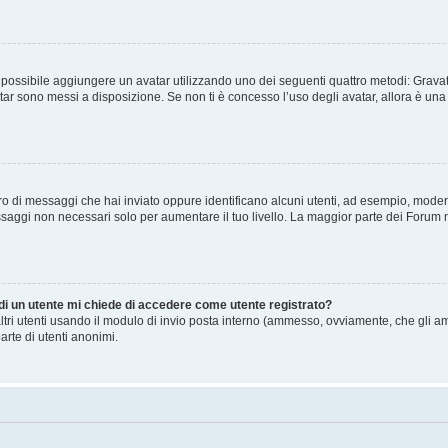
” è possibile aggiungere un avatar utilizzando uno dei seguenti quattro metodi: Gra
atar sono messi a disposizione. Se non ti è concesso l’uso degli avatar, allora è un
mero di messaggi che hai inviato oppure identificano alcuni utenti, ad esempio, mode
ssaggi non necessari solo per aumentare il tuo livello. La maggior parte dei Forum
 di un utente mi chiede di accedere come utente registrato?
altri utenti usando il modulo di invio posta interno (ammesso, ovviamente, che gli a
arte di utenti anonimi.