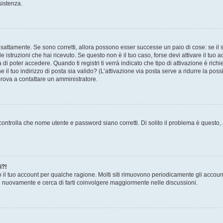
sistenza.
sattamente. Se sono corretti, allora possono esser successe un paio di cose: se il 
le istruzioni che hai ricevuto. Se questo non è il tuo caso, forse devi attivare il tu
di poter accedere. Quando ti registri ti verrà indicato che tipo di attivazione è richi
e il tuo indirizzo di posta sia valido? (L’attivazione via posta serve a ridurre la po
 prova a contattare un amministratore.
ontrolla che nome utente e password siano corretti. Di solito il problema è questo, a
i?!
o il tuo account per qualche ragione. Molti siti rimuovono periodicamente gli accoun
ti nuovamente e cerca di farti coinvolgere maggiormente nelle discussioni.