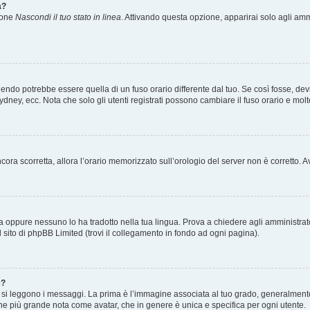
a?
zione
Nascondi il tuo stato in linea
. Attivando questa opzione, apparirai solo agli ammi
ndo potrebbe essere quella di un fuso orario differente dal tuo. Se così fosse, devi 
ydney, ecc. Nota che solo gli utenti registrati possono cambiare il fuso orario e mol
 ancora scorretta, allora l’orario memorizzato sull’orologio del server non è corretto
a oppure nessuno lo ha tradotto nella tua lingua. Prova a chiedere agli amministrator
l sito di phpBB Limited (trovi il collegamento in fondo ad ogni pagina).
e?
 leggono i messaggi. La prima è l’immagine associata al tuo grado, generalmente ha
agine più grande nota come avatar, che in genere è unica e specifica per ogni utente.