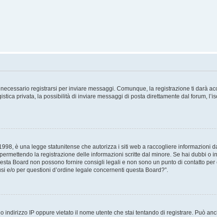
necessario registrarsi per inviare messaggi. Comunque, la registrazione ti darà acce
tica privata, la possibilità di inviare messaggi di posta direttamente dal forum, l’is
98, è una legge statunitense che autorizza i siti web a raccogliere informazioni da 
, permettendo la registrazione delle informazioni scritte dal minore. Se hai dubbi o i
esta Board non possono fornire consigli legali e non sono un punto di contatto per q
i e/o per questioni d’ordine legale concernenti questa Board?”.
 indirizzo IP oppure vietato il nome utente che stai tentando di registrare. Può anch