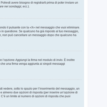
tresti avere bisogno di registrarti prima di poter inviare un
are nei sondaggi
, ecc.).
endo il pulsante con la «X» nel messaggio che vuoi eliminare.
in questione. Se qualcuno ha già risposto al tuo messaggio,
mente, non può cancellare un messaggio dopo che qualcuno ha
re l’opzione
Aggiungi la firma
nel modulo di invio. È inoltre
re che una firma venga aggiunta ai singoli messaggi
i vedere, sotto lo spazio per l’inserimento del messaggio, un
o e almeno due opzioni di risposta (per inserire un’opzione di
). C’è un limite al numero di opzioni di risposta che puoi