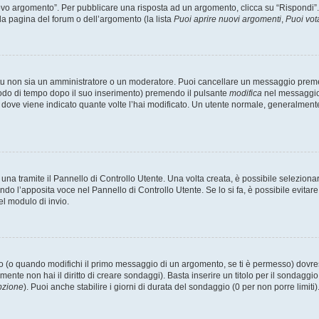
 argomento”. Per pubblicare una risposta ad un argomento, clicca su “Rispondi”. Po
la pagina del forum o dell’argomento (la lista
Puoi aprire nuovi argomenti
,
Puoi vot
 tu non sia un amministratore o un moderatore. Puoi cancellare un messaggio prem
iodo di tempo dopo il suo inserimento) premendo il pulsante
modifica
nel messaggio 
nto dove viene indicato quante volte l’hai modificato. Un utente normale, general
a tramite il Pannello di Controllo Utente. Una volta creata, è possibile seleziona
ndo l’apposita voce nel Pannello di Controllo Utente. Se lo si fa, è possibile evita
el modulo di invio.
(o quando modifichi il primo messaggio di un argomento, se ti è permesso) dovrest
mente non hai il diritto di creare sondaggi). Basta inserire un titolo per il sondaggi
pzione
). Puoi anche stabilire i giorni di durata del sondaggio (0 per non porre limiti