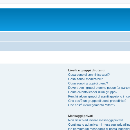
Livelli e gruppi di utenti
Cosa sono gli amministratori?
Cosa sono i moderatori?
Cosa sono i gruppi di utenti?
Dove trovo i gruppi e come posso far parte d
Come divento leader di un gruppo?
Perché alcuni gruppi di utenti appaiono in colo
Che cos’è un gruppo di utenti predefinito?
Che cos’è il collegamento “Staff”?
Messaggi privati
Non riesco ad inviare messaggi privati!
Continuano ad arrivarmi messaggi privati ind
Ho ricevuto un messaggio di posta indeside