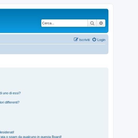
Cerca
Ricerca avanzata
Iscriviti
Login
i uno di essi?
ri differenti?
esiderati!
rata o spam da qualcuno in questa Board!