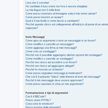
L’ora non è corretta!
Ho cambiato il fuso orario ma l’ora è ancora sbagliata
La mia lingua non è nella lista!
Come posso mostrare un’immagine sotto il mio nome utente?
Come posso inserire un avatar?
Qual è il mio livello e come faccio a cambiarlo?
Perché quando clicco sul collegamento all’indirizzo di posta di un ute
registrato?
Invio Messaggi
Come apro un argomento o invio un messaggio in un forum?
Come modifico o cancello un messaggio?
Come aggiungo una firma ai miei messaggi?
Come creo un sondaggio?
Perché non è possibile aggiungere ulteriori opzioni del sondaggio?
Come modifico o cancello un sondaggio?
Perché non riesco ad accedere a un forum?
Perché non riesco ad aggiungere allegati?
Perché ho ricevuto un richiamo?
Come posso segnalare messaggi ai moderatori?
Che cos’è il pulsante “Salva” nella finestra di invio dei messaggi?
Perché il mio messaggio deve essere approvato?
Come posso spostare in cima un mio argomento?
Formattazione e tipi di argomenti
Cos’è il BBCode?
Posso usare l’HTML?
Cosa sono le emoticon?
Posso inserire delle immagini?