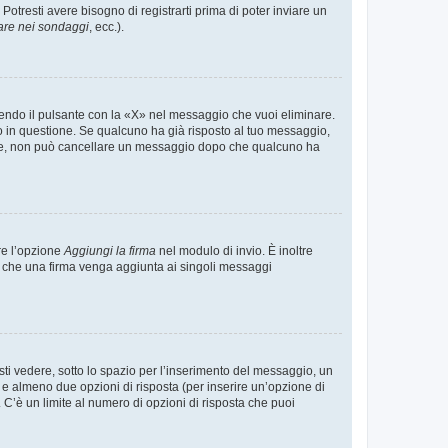
tresti avere bisogno di registrarti prima di poter inviare un
are nei sondaggi
, ecc.).
endo il pulsante con la «X» nel messaggio che vuoi eliminare.
in questione. Se qualcuno ha già risposto al tuo messaggio,
mente, non può cancellare un messaggio dopo che qualcuno ha
re l’opzione
Aggiungi la firma
nel modulo di invio. È inoltre
re che una firma venga aggiunta ai singoli messaggi
i vedere, sotto lo spazio per l’inserimento del messaggio, un
o e almeno due opzioni di risposta (per inserire un’opzione di
). C’è un limite al numero di opzioni di risposta che puoi