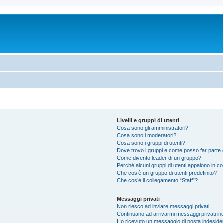
Livelli e gruppi di utenti
Cosa sono gli amministratori?
Cosa sono i moderatori?
Cosa sono i gruppi di utenti?
Dove trovo i gruppi e come posso far parte d
Come divento leader di un gruppo?
Perché alcuni gruppi di utenti appaiono in colo
Che cos’è un gruppo di utenti predefinito?
Che cos’è il collegamento “Staff”?
Messaggi privati
Non riesco ad inviare messaggi privati!
Continuano ad arrivarmi messaggi privati ind
Ho ricevuto un messaggio di posta indeside