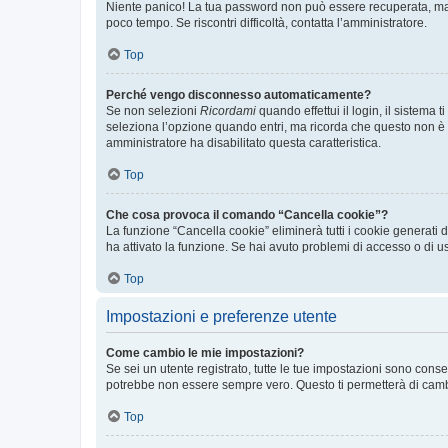
Niente panico! La tua password non può essere recuperata, ma p
poco tempo. Se riscontri difficoltà, contatta l’amministratore.
Top
Perché vengo disconnesso automaticamente?
Se non selezioni
Ricordami
quando effettui il login, il sistem
seleziona l’opzione quando entri, ma ricorda che questo non è con
amministratore ha disabilitato questa caratteristica.
Top
Che cosa provoca il comando “Cancella cookie”?
La funzione “Cancella cookie” eliminerà tutti i cookie generati
ha attivato la funzione. Se hai avuto problemi di accesso o di us
Top
Impostazioni e preferenze utente
Come cambio le mie impostazioni?
Se sei un utente registrato, tutte le tue impostazioni sono con
potrebbe non essere sempre vero. Questo ti permetterà di cambia
Top