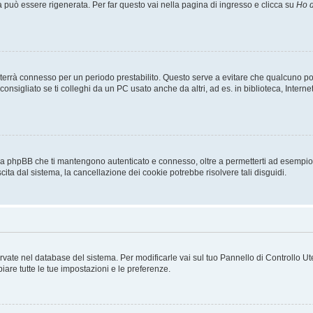
uò essere rigenerata. Per far questo vai nella pagina di ingresso e clicca su
Ho d
a ti terrà connesso per un periodo prestabilito. Questo serve a evitare che qualcuno
sigliato se ti colleghi da un PC usato anche da altri, ad es. in biblioteca, Internet
 da phpBB che ti mantengono autenticato e connesso, oltre a permetterti ad esempio d
cita dal sistema, la cancellazione dei cookie potrebbe risolvere tali disguidi.
servate nel database del sistema. Per modificarle vai sul tuo Pannello di Controllo
re tutte le tue impostazioni e le preferenze.