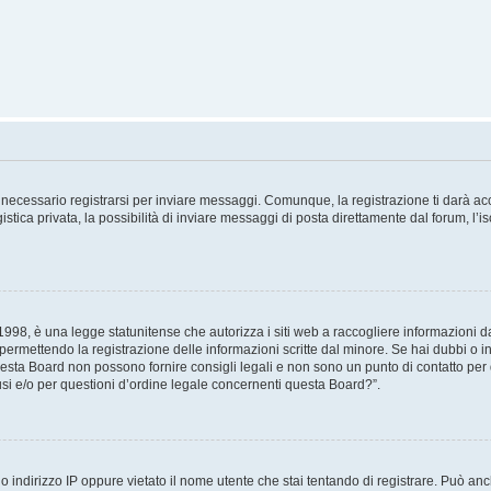
necessario registrarsi per inviare messaggi. Comunque, la registrazione ti darà acce
tica privata, la possibilità di inviare messaggi di posta direttamente dal forum, l’is
98, è una legge statunitense che autorizza i siti web a raccogliere informazioni da 
, permettendo la registrazione delle informazioni scritte dal minore. Se hai dubbi o i
esta Board non possono fornire consigli legali e non sono un punto di contatto per q
i e/o per questioni d’ordine legale concernenti questa Board?”.
 indirizzo IP oppure vietato il nome utente che stai tentando di registrare. Può anch