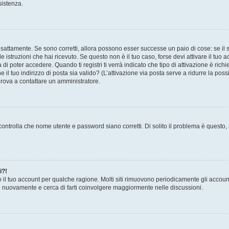
sistenza.
sattamente. Se sono corretti, allora possono esser successe un paio di cose: se il 
le istruzioni che hai ricevuto. Se questo non è il tuo caso, forse devi attivare il tu
di poter accedere. Quando ti registri ti verrà indicato che tipo di attivazione è richi
e il tuo indirizzo di posta sia valido? (L’attivazione via posta serve a ridurre la po
 prova a contattare un amministratore.
ontrolla che nome utente e password siano corretti. Di solito il problema è questo, a
i?!
o il tuo account per qualche ragione. Molti siti rimuovono periodicamente gli accoun
ti nuovamente e cerca di farti coinvolgere maggiormente nelle discussioni.