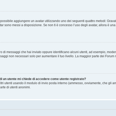
” è possibile aggiungere un avatar utilizzando uno dei seguenti quattro metodi: Gra
atar sono messi a disposizione. Se non ti è concesso l’uso degli avatar, allora è un
mero di messaggi che hai inviato oppure identificano alcuni utenti, ad esempio, mode
ssaggi non necessari solo per aumentare il tuo livello. La maggior parte dei Forum
 di un utente mi chiede di accedere come utente registrato?
altri utenti usando il modulo di invio posta interno (ammesso, ovviamente, che gli a
arte di utenti anonimi.