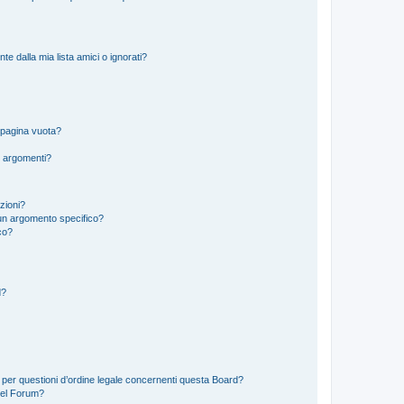
 dalla mia lista amici o ignorati?
 pagina vuota?
i argomenti?
izioni?
un argomento specifico?
co?
d?
 per questioni d’ordine legale concernenti questa Board?
del Forum?