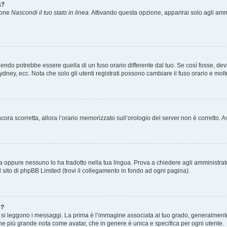
a?
zione
Nascondi il tuo stato in linea
. Attivando questa opzione, apparirai solo agli ammi
ndo potrebbe essere quella di un fuso orario differente dal tuo. Se così fosse, devi 
ydney, ecc. Nota che solo gli utenti registrati possono cambiare il fuso orario e mol
 ancora scorretta, allora l’orario memorizzato sull’orologio del server non è corretto
a oppure nessuno lo ha tradotto nella tua lingua. Prova a chiedere agli amministrator
l sito di phpBB Limited (trovi il collegamento in fondo ad ogni pagina).
e?
 leggono i messaggi. La prima è l’immagine associata al tuo grado, generalmente ha
agine più grande nota come avatar, che in genere è unica e specifica per ogni utente.