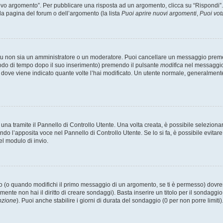
 argomento”. Per pubblicare una risposta ad un argomento, clicca su “Rispondi”. Po
la pagina del forum o dell’argomento (la lista
Puoi aprire nuovi argomenti
,
Puoi vot
 tu non sia un amministratore o un moderatore. Puoi cancellare un messaggio prem
iodo di tempo dopo il suo inserimento) premendo il pulsante
modifica
nel messaggio 
nto dove viene indicato quante volte l’hai modificato. Un utente normale, general
a tramite il Pannello di Controllo Utente. Una volta creata, è possibile seleziona
ndo l’apposita voce nel Pannello di Controllo Utente. Se lo si fa, è possibile evita
el modulo di invio.
(o quando modifichi il primo messaggio di un argomento, se ti è permesso) dovrest
mente non hai il diritto di creare sondaggi). Basta inserire un titolo per il sondaggi
pzione
). Puoi anche stabilire i giorni di durata del sondaggio (0 per non porre limiti