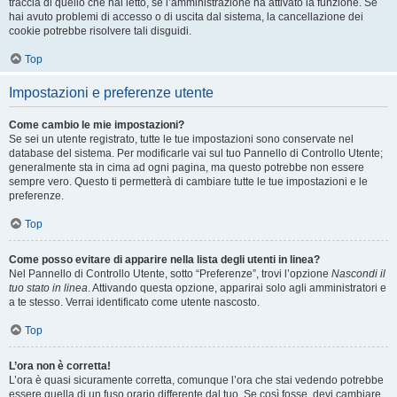
traccia di quello che hai letto, se l’amministrazione ha attivato la funzione. Se
hai avuto problemi di accesso o di uscita dal sistema, la cancellazione dei
cookie potrebbe risolvere tali disguidi.
Top
Impostazioni e preferenze utente
Come cambio le mie impostazioni?
Se sei un utente registrato, tutte le tue impostazioni sono conservate nel
database del sistema. Per modificarle vai sul tuo Pannello di Controllo Utente;
generalmente sta in cima ad ogni pagina, ma questo potrebbe non essere
sempre vero. Questo ti permetterà di cambiare tutte le tue impostazioni e le
preferenze.
Top
Come posso evitare di apparire nella lista degli utenti in linea?
Nel Pannello di Controllo Utente, sotto “Preferenze”, trovi l’opzione
Nascondi il
tuo stato in linea
. Attivando questa opzione, apparirai solo agli amministratori e
a te stesso. Verrai identificato come utente nascosto.
Top
L’ora non è corretta!
L’ora è quasi sicuramente corretta, comunque l’ora che stai vedendo potrebbe
essere quella di un fuso orario differente dal tuo. Se così fosse, devi cambiare