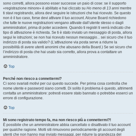
sono corretti, allora possono esser successe un paio di cose: se il supporto
«registrazione minore» è abilitato e hai cliccato su
Ho meno di 13 anni
mentre
ti stavi registrando, allora devi seguire le istruzioni che hai ricevuto. Se questo
non è il tuo caso, forse devi attivare il tuo account. Alcune Board richiedono
che tutte le nuove registrazioni vengano attivate dall’utente stesso o dagli
amministratori, prima di poter accedere. Quando ti registri ti verrà indicato che
tipo di attivazione è richiesta. Se ti è stato inviato un messaggio di posta, allora
segui le istruzioni; se non hai ricevuto nessun messaggio... sei sicuro che il tuo
indirizzo di posta sia valido? (L’attivazione via posta serve a ridurre la
possibilità di avere utenti anonimi che abusano della Board.) Se sei sicuro che
l’indirizzo di posta che hai usato sia corretto, allora prova a contattare un
amministratore.
Top
Perché non riesco a connettermi?
Ci sono svariati motivi per cui questo succede. Per prima cosa controlla che
nome utente e password siano corretti. Di solito il problema è questo, altrimenti
contatta un amministratore: potresti essere stato bannato o potrebbe esserci un
errore di configurazione.
Top
Mi sono registrato tempo fa, ma non riesco più a connettermi?!
È possibile che un amministratore abbia cancellato o disattivato il tuo account
per qualche ragione. Molti siti rimuovono periodicamente gli account degli
utenti che non hanno mai inviato messaggi, per ridurre la grandezza del