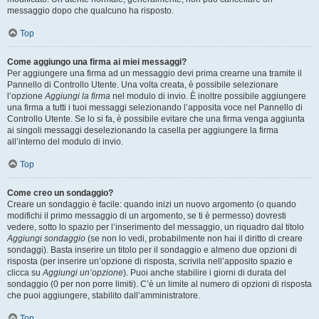
messaggio dopo che qualcuno ha risposto.
Top
Come aggiungo una firma ai miei messaggi?
Per aggiungere una firma ad un messaggio devi prima crearne una tramite il
Pannello di Controllo Utente. Una volta creata, è possibile selezionare
l’opzione
Aggiungi la firma
nel modulo di invio. È inoltre possibile aggiungere
una firma a tutti i tuoi messaggi selezionando l’apposita voce nel Pannello di
Controllo Utente. Se lo si fa, è possibile evitare che una firma venga aggiunta
ai singoli messaggi deselezionando la casella per aggiungere la firma
all’interno del modulo di invio.
Top
Come creo un sondaggio?
Creare un sondaggio è facile: quando inizi un nuovo argomento (o quando
modifichi il primo messaggio di un argomento, se ti è permesso) dovresti
vedere, sotto lo spazio per l’inserimento del messaggio, un riquadro dal titolo
Aggiungi sondaggio
(se non lo vedi, probabilmente non hai il diritto di creare
sondaggi). Basta inserire un titolo per il sondaggio e almeno due opzioni di
risposta (per inserire un’opzione di risposta, scrivila nell’apposito spazio e
clicca su
Aggiungi un’opzione
). Puoi anche stabilire i giorni di durata del
sondaggio (0 per non porre limiti). C’è un limite al numero di opzioni di risposta
che puoi aggiungere, stabilito dall’amministratore.
Top