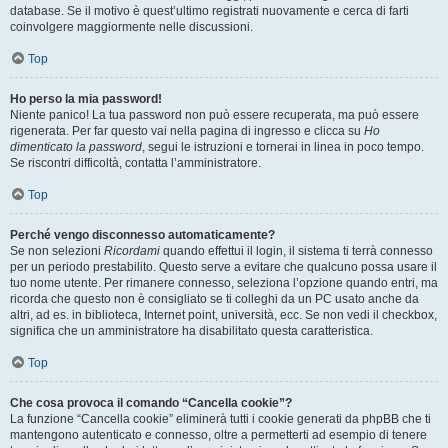
database. Se il motivo è quest’ultimo registrati nuovamente e cerca di farti
coinvolgere maggiormente nelle discussioni.
Top
Ho perso la mia password!
Niente panico! La tua password non può essere recuperata, ma può essere
rigenerata. Per far questo vai nella pagina di ingresso e clicca su
Ho
dimenticato la password
, segui le istruzioni e tornerai in linea in poco tempo.
Se riscontri difficoltà, contatta l’amministratore.
Top
Perché vengo disconnesso automaticamente?
Se non selezioni
Ricordami
quando effettui il login, il sistema ti terrà connesso
per un periodo prestabilito. Questo serve a evitare che qualcuno possa usare il
tuo nome utente. Per rimanere connesso, seleziona l’opzione quando entri, ma
ricorda che questo non è consigliato se ti colleghi da un PC usato anche da
altri, ad es. in biblioteca, Internet point, università, ecc. Se non vedi il checkbox,
significa che un amministratore ha disabilitato questa caratteristica.
Top
Che cosa provoca il comando “Cancella cookie”?
La funzione “Cancella cookie” eliminerà tutti i cookie generati da phpBB che ti
mantengono autenticato e connesso, oltre a permetterti ad esempio di tenere