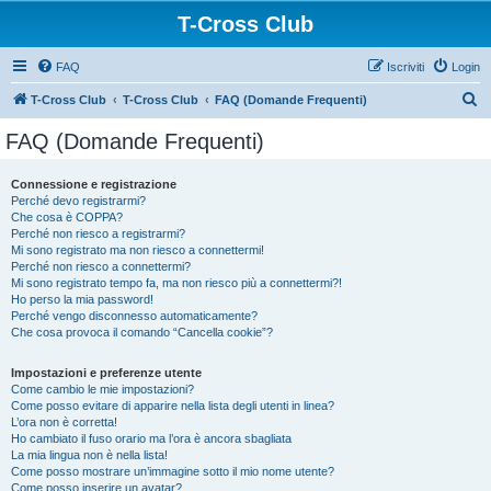
T-Cross Club
FAQ
Iscriviti
Login
C
T-Cross Club
T-Cross Club
FAQ (Domande Frequenti)
e
FAQ (Domande Frequenti)
r
c
Connessione e registrazione
Perché devo registrarmi?
a
Che cosa è COPPA?
Perché non riesco a registrarmi?
Mi sono registrato ma non riesco a connettermi!
Perché non riesco a connettermi?
Mi sono registrato tempo fa, ma non riesco più a connettermi?!
Ho perso la mia password!
Perché vengo disconnesso automaticamente?
Che cosa provoca il comando “Cancella cookie”?
Impostazioni e preferenze utente
Come cambio le mie impostazioni?
Come posso evitare di apparire nella lista degli utenti in linea?
L’ora non è corretta!
Ho cambiato il fuso orario ma l’ora è ancora sbagliata
La mia lingua non è nella lista!
Come posso mostrare un’immagine sotto il mio nome utente?
Come posso inserire un avatar?