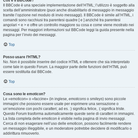
Cos’è il BBCode?
Il BBCode è una speciale implementazione dell’HTML; l’utilizzo è soggetto alla
scelta dell’amministratore (puoi anche disabilitarlo di messaggio in messaggio
tramite l’opzione nel modulo di invio messaggi). Il BBCode è simile all’HTML, i
comandi sono racchiusi tra parentesi quadre [ e ] anziché tra parentesi
angolari < e > e offre un controllo maggiore su cosa e come viene mostrato nei
messaggi. Per maggiori informazioni sul BBCode leggi la guida presente nella
pagina per l’invio dei messaggi.
Top
Posso usare l’HTML?
No. Non è possibile inserire del codice HTML e ottenere che sia interpretato
come tale in questo Forum. La maggior parte delle funzioni dell’HTML può
essere sostituita dal BBCode.
Top
Cosa sono le emoticon?
Le «emoticon» o «faccine» (in inglese,
emoticons
o
smileys
) sono piccole
immagini che possono essere usate per esprimere una sensazione o
un’emozione con pochi caratteri; ad es. :) significa felice, :( significa triste.
Questo Forum trasforma automaticamente queste serie di caratteri in immagini.
La lista completa delle emoticon è visibile nella pagina di invio messaggi.
Cerca di non esagerare nell’uso delle emoticon, possono facilmente rendere
un messaggio illeggibile, e un moderatore potrebbe decidere di modificarlo o
addirittura rimuoverlo.