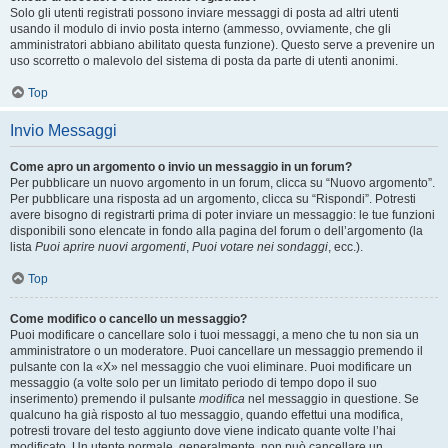
Solo gli utenti registrati possono inviare messaggi di posta ad altri utenti
usando il modulo di invio posta interno (ammesso, ovviamente, che gli
amministratori abbiano abilitato questa funzione). Questo serve a prevenire un
uso scorretto o malevolo del sistema di posta da parte di utenti anonimi.
Top
Invio Messaggi
Come apro un argomento o invio un messaggio in un forum?
Per pubblicare un nuovo argomento in un forum, clicca su “Nuovo argomento”.
Per pubblicare una risposta ad un argomento, clicca su “Rispondi”. Potresti
avere bisogno di registrarti prima di poter inviare un messaggio: le tue funzioni
disponibili sono elencate in fondo alla pagina del forum o dell’argomento (la
lista
Puoi aprire nuovi argomenti
,
Puoi votare nei sondaggi
, ecc.).
Top
Come modifico o cancello un messaggio?
Puoi modificare o cancellare solo i tuoi messaggi, a meno che tu non sia un
amministratore o un moderatore. Puoi cancellare un messaggio premendo il
pulsante con la «X» nel messaggio che vuoi eliminare. Puoi modificare un
messaggio (a volte solo per un limitato periodo di tempo dopo il suo
inserimento) premendo il pulsante
modifica
nel messaggio in questione. Se
qualcuno ha già risposto al tuo messaggio, quando effettui una modifica,
potresti trovare del testo aggiunto dove viene indicato quante volte l’hai
modificato. Un utente normale, generalmente, non può cancellare un