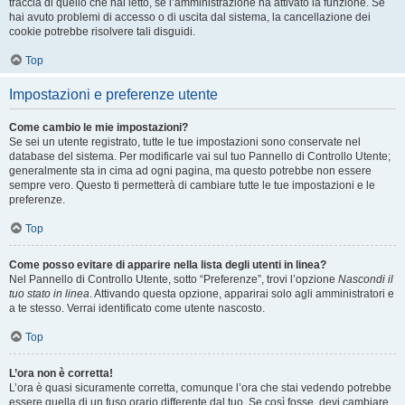
traccia di quello che hai letto, se l’amministrazione ha attivato la funzione. Se
hai avuto problemi di accesso o di uscita dal sistema, la cancellazione dei
cookie potrebbe risolvere tali disguidi.
Top
Impostazioni e preferenze utente
Come cambio le mie impostazioni?
Se sei un utente registrato, tutte le tue impostazioni sono conservate nel
database del sistema. Per modificarle vai sul tuo Pannello di Controllo Utente;
generalmente sta in cima ad ogni pagina, ma questo potrebbe non essere
sempre vero. Questo ti permetterà di cambiare tutte le tue impostazioni e le
preferenze.
Top
Come posso evitare di apparire nella lista degli utenti in linea?
Nel Pannello di Controllo Utente, sotto “Preferenze”, trovi l’opzione
Nascondi il
tuo stato in linea
. Attivando questa opzione, apparirai solo agli amministratori e
a te stesso. Verrai identificato come utente nascosto.
Top
L’ora non è corretta!
L’ora è quasi sicuramente corretta, comunque l’ora che stai vedendo potrebbe
essere quella di un fuso orario differente dal tuo. Se così fosse, devi cambiare