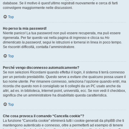
database. Se il motivo è quest’ultimo registrati nuovamente e cerca di farti
coinvolgere maggiormente nelle discussioni.
Top
Ho perso la mia password!
Niente panico! La tua password non può essere recuperata, ma può essere
rigenerata. Per far questo vai nella pagina di ingresso e clicca su
Ho
dimenticato la password
, segui le istruzioni e tornerai in linea in poco tempo.
Se riscontri difficoltà, contatta l’amministratore.
Top
Perché vengo disconnesso automaticamente?
Se non selezioni
Ricordami
quando effettui il login, il sistema ti terrà connesso
per un periodo prestabilito. Questo serve a evitare che qualcuno possa usare il
tuo nome utente. Per rimanere connesso, seleziona l’opzione quando entri, ma
ricorda che questo non è consigliato se ti colleghi da un PC usato anche da
altri, ad es. in biblioteca, Internet point, università, ecc. Se non vedi il checkbox,
significa che un amministratore ha disabilitato questa caratteristica.
Top
Che cosa provoca il comando “Cancella cookie”?
La funzione “Cancella cookie” eliminerà tutti i cookie generati da phpBB che ti
mantengono autenticato e connesso, oltre a permetterti ad esempio di tenere