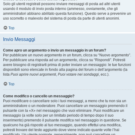
Solo gli utenti registrati possono inviare messaggi di posta ad altri utenti
usando il modulo di invio posta interno (ammesso, ovviamente, che gli
amministratori abbiano abilitato questa funzione). Questo serve a prevenire un
uso scorretto o malevolo del sistema di posta da parte di utenti anonimi.
Top
Invio Messaggi
Come apro un argomento o invio un messaggio in un forum?
Per pubblicare un nuovo argomento in un forum, clicca su “Nuovo argomento”.
Per pubblicare una risposta ad un argomento, clicca su “Rispondi”. Potresti
avere bisogno di registrarti prima di poter inviare un messaggio: le tue funzioni
disponibili sono elencate in fondo alla pagina del forum o dell’argomento (la
lista
Puoi aprire nuovi argomenti
,
Puoi votare nei sondaggi
, ecc.).
Top
Come modifico o cancello un messaggio?
Puoi modificare o cancellare solo i tuoi messaggi, a meno che tu non sia un
amministratore o un moderatore. Puoi cancellare un messaggio premendo il
pulsante con la «X» nel messaggio che vuoi eliminare. Puoi modificare un
messaggio (a volte solo per un limitato periodo di tempo dopo il suo
inserimento) premendo il pulsante
modifica
nel messaggio in questione. Se
qualcuno ha già risposto al tuo messaggio, quando effettui una modifica,
potresti trovare del testo aggiunto dove viene indicato quante volte l’hai
modificato. Un utente normale, generalmente, non può cancellare un