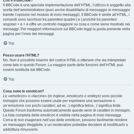
Cos’è il BBCode?
Il BBCode è una speciale implementazione dell’HTML; l’utilizzo è soggetto alla
scelta dell’amministratore (puoi anche disabilitarlo di messaggio in messaggio
tramite l’opzione nel modulo di invio messaggi). Il BBCode è simile all’HTML, i
comandi sono racchiusi tra parentesi quadre [ e ] anziché tra parentesi
angolari < e > e offre un controllo maggiore su cosa e come viene mostrato nei
messaggi. Per maggiori informazioni sul BBCode leggi la guida presente nella
pagina per l’invio dei messaggi.
Top
Posso usare l’HTML?
No. Non è possibile inserire del codice HTML e ottenere che sia interpretato
come tale in questo Forum. La maggior parte delle funzioni dell’HTML può
essere sostituita dal BBCode.
Top
Cosa sono le emoticon?
Le «emoticon» o «faccine» (in inglese,
emoticons
o
smileys
) sono piccole
immagini che possono essere usate per esprimere una sensazione o
un’emozione con pochi caratteri; ad es. :) significa felice, :( significa triste.
Questo Forum trasforma automaticamente queste serie di caratteri in immagini.
La lista completa delle emoticon è visibile nella pagina di invio messaggi.
Cerca di non esagerare nell’uso delle emoticon, possono facilmente rendere
un messaggio illeggibile, e un moderatore potrebbe decidere di modificarlo o
addirittura rimuoverlo.