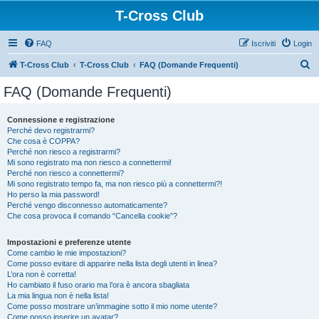
T-Cross Club
FAQ
Iscriviti
Login
C
T-Cross Club
T-Cross Club
FAQ (Domande Frequenti)
e
FAQ (Domande Frequenti)
r
c
Connessione e registrazione
Perché devo registrarmi?
a
Che cosa è COPPA?
Perché non riesco a registrarmi?
Mi sono registrato ma non riesco a connettermi!
Perché non riesco a connettermi?
Mi sono registrato tempo fa, ma non riesco più a connettermi?!
Ho perso la mia password!
Perché vengo disconnesso automaticamente?
Che cosa provoca il comando “Cancella cookie”?
Impostazioni e preferenze utente
Come cambio le mie impostazioni?
Come posso evitare di apparire nella lista degli utenti in linea?
L’ora non è corretta!
Ho cambiato il fuso orario ma l’ora è ancora sbagliata
La mia lingua non è nella lista!
Come posso mostrare un’immagine sotto il mio nome utente?
Come posso inserire un avatar?