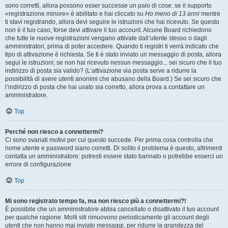
sono corretti, allora possono esser successe un paio di cose: se il supporto
«registrazione minore» è abilitato e hai cliccato su
Ho meno di 13 anni
mentre
ti stavi registrando, allora devi seguire le istruzioni che hai ricevuto. Se questo
non è il tuo caso, forse devi attivare il tuo account. Alcune Board richiedono
che tutte le nuove registrazioni vengano attivate dall’utente stesso o dagli
amministratori, prima di poter accedere. Quando ti registri ti verrà indicato che
tipo di attivazione è richiesta. Se ti è stato inviato un messaggio di posta, allora
segui le istruzioni; se non hai ricevuto nessun messaggio... sei sicuro che il tuo
indirizzo di posta sia valido? (L’attivazione via posta serve a ridurre la
possibilità di avere utenti anonimi che abusano della Board.) Se sei sicuro che
l’indirizzo di posta che hai usato sia corretto, allora prova a contattare un
amministratore.
Top
Perché non riesco a connettermi?
Ci sono svariati motivi per cui questo succede. Per prima cosa controlla che
nome utente e password siano corretti. Di solito il problema è questo, altrimenti
contatta un amministratore: potresti essere stato bannato o potrebbe esserci un
errore di configurazione.
Top
Mi sono registrato tempo fa, ma non riesco più a connettermi?!
È possibile che un amministratore abbia cancellato o disattivato il tuo account
per qualche ragione. Molti siti rimuovono periodicamente gli account degli
utenti che non hanno mai inviato messaggi, per ridurre la grandezza del