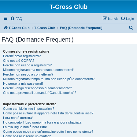
T-Cross Club
FAQ
Iscriviti
Login
C
T-Cross Club
T-Cross Club
FAQ (Domande Frequenti)
e
FAQ (Domande Frequenti)
r
c
Connessione e registrazione
Perché devo registrarmi?
a
Che cosa è COPPA?
Perché non riesco a registrarmi?
Mi sono registrato ma non riesco a connettermi!
Perché non riesco a connettermi?
Mi sono registrato tempo fa, ma non riesco più a connettermi?!
Ho perso la mia password!
Perché vengo disconnesso automaticamente?
Che cosa provoca il comando “Cancella cookie”?
Impostazioni e preferenze utente
Come cambio le mie impostazioni?
Come posso evitare di apparire nella lista degli utenti in linea?
L’ora non è corretta!
Ho cambiato il fuso orario ma l’ora è ancora sbagliata
La mia lingua non è nella lista!
Come posso mostrare un’immagine sotto il mio nome utente?
Come posso inserire un avatar?