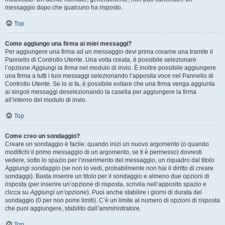
messaggio dopo che qualcuno ha risposto.
Top
Come aggiungo una firma ai miei messaggi?
Per aggiungere una firma ad un messaggio devi prima crearne una tramite il
Pannello di Controllo Utente. Una volta creata, è possibile selezionare
l’opzione
Aggiungi la firma
nel modulo di invio. È inoltre possibile aggiungere
una firma a tutti i tuoi messaggi selezionando l’apposita voce nel Pannello di
Controllo Utente. Se lo si fa, è possibile evitare che una firma venga aggiunta
ai singoli messaggi deselezionando la casella per aggiungere la firma
all’interno del modulo di invio.
Top
Come creo un sondaggio?
Creare un sondaggio è facile: quando inizi un nuovo argomento (o quando
modifichi il primo messaggio di un argomento, se ti è permesso) dovresti
vedere, sotto lo spazio per l’inserimento del messaggio, un riquadro dal titolo
Aggiungi sondaggio
(se non lo vedi, probabilmente non hai il diritto di creare
sondaggi). Basta inserire un titolo per il sondaggio e almeno due opzioni di
risposta (per inserire un’opzione di risposta, scrivila nell’apposito spazio e
clicca su
Aggiungi un’opzione
). Puoi anche stabilire i giorni di durata del
sondaggio (0 per non porre limiti). C’è un limite al numero di opzioni di risposta
che puoi aggiungere, stabilito dall’amministratore.
Top