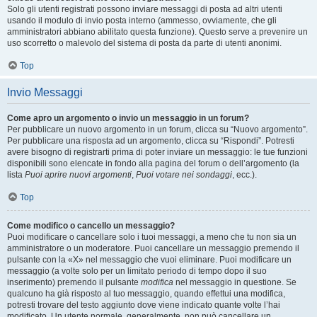
Solo gli utenti registrati possono inviare messaggi di posta ad altri utenti
usando il modulo di invio posta interno (ammesso, ovviamente, che gli
amministratori abbiano abilitato questa funzione). Questo serve a prevenire un
uso scorretto o malevolo del sistema di posta da parte di utenti anonimi.
Top
Invio Messaggi
Come apro un argomento o invio un messaggio in un forum?
Per pubblicare un nuovo argomento in un forum, clicca su “Nuovo argomento”.
Per pubblicare una risposta ad un argomento, clicca su “Rispondi”. Potresti
avere bisogno di registrarti prima di poter inviare un messaggio: le tue funzioni
disponibili sono elencate in fondo alla pagina del forum o dell’argomento (la
lista
Puoi aprire nuovi argomenti
,
Puoi votare nei sondaggi
, ecc.).
Top
Come modifico o cancello un messaggio?
Puoi modificare o cancellare solo i tuoi messaggi, a meno che tu non sia un
amministratore o un moderatore. Puoi cancellare un messaggio premendo il
pulsante con la «X» nel messaggio che vuoi eliminare. Puoi modificare un
messaggio (a volte solo per un limitato periodo di tempo dopo il suo
inserimento) premendo il pulsante
modifica
nel messaggio in questione. Se
qualcuno ha già risposto al tuo messaggio, quando effettui una modifica,
potresti trovare del testo aggiunto dove viene indicato quante volte l’hai
modificato. Un utente normale, generalmente, non può cancellare un