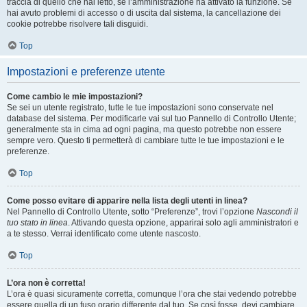
traccia di quello che hai letto, se l’amministrazione ha attivato la funzione. Se
hai avuto problemi di accesso o di uscita dal sistema, la cancellazione dei
cookie potrebbe risolvere tali disguidi.
Top
Impostazioni e preferenze utente
Come cambio le mie impostazioni?
Se sei un utente registrato, tutte le tue impostazioni sono conservate nel
database del sistema. Per modificarle vai sul tuo Pannello di Controllo Utente;
generalmente sta in cima ad ogni pagina, ma questo potrebbe non essere
sempre vero. Questo ti permetterà di cambiare tutte le tue impostazioni e le
preferenze.
Top
Come posso evitare di apparire nella lista degli utenti in linea?
Nel Pannello di Controllo Utente, sotto “Preferenze”, trovi l’opzione
Nascondi il
tuo stato in linea
. Attivando questa opzione, apparirai solo agli amministratori e
a te stesso. Verrai identificato come utente nascosto.
Top
L’ora non è corretta!
L’ora è quasi sicuramente corretta, comunque l’ora che stai vedendo potrebbe
essere quella di un fuso orario differente dal tuo. Se così fosse, devi cambiare