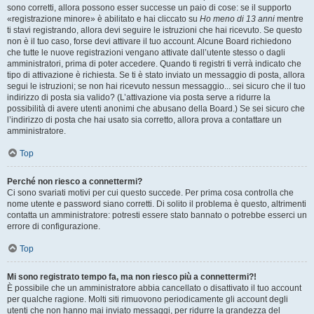
sono corretti, allora possono esser successe un paio di cose: se il supporto
«registrazione minore» è abilitato e hai cliccato su
Ho meno di 13 anni
mentre
ti stavi registrando, allora devi seguire le istruzioni che hai ricevuto. Se questo
non è il tuo caso, forse devi attivare il tuo account. Alcune Board richiedono
che tutte le nuove registrazioni vengano attivate dall’utente stesso o dagli
amministratori, prima di poter accedere. Quando ti registri ti verrà indicato che
tipo di attivazione è richiesta. Se ti è stato inviato un messaggio di posta, allora
segui le istruzioni; se non hai ricevuto nessun messaggio... sei sicuro che il tuo
indirizzo di posta sia valido? (L’attivazione via posta serve a ridurre la
possibilità di avere utenti anonimi che abusano della Board.) Se sei sicuro che
l’indirizzo di posta che hai usato sia corretto, allora prova a contattare un
amministratore.
Top
Perché non riesco a connettermi?
Ci sono svariati motivi per cui questo succede. Per prima cosa controlla che
nome utente e password siano corretti. Di solito il problema è questo, altrimenti
contatta un amministratore: potresti essere stato bannato o potrebbe esserci un
errore di configurazione.
Top
Mi sono registrato tempo fa, ma non riesco più a connettermi?!
È possibile che un amministratore abbia cancellato o disattivato il tuo account
per qualche ragione. Molti siti rimuovono periodicamente gli account degli
utenti che non hanno mai inviato messaggi, per ridurre la grandezza del