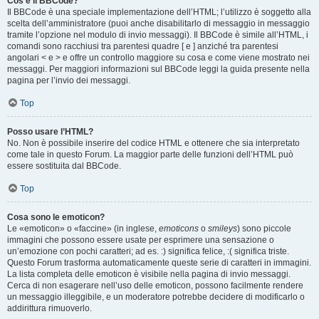
Cos’è il BBCode?
Il BBCode è una speciale implementazione dell’HTML; l’utilizzo è soggetto alla
scelta dell’amministratore (puoi anche disabilitarlo di messaggio in messaggio
tramite l’opzione nel modulo di invio messaggi). Il BBCode è simile all’HTML, i
comandi sono racchiusi tra parentesi quadre [ e ] anziché tra parentesi
angolari < e > e offre un controllo maggiore su cosa e come viene mostrato nei
messaggi. Per maggiori informazioni sul BBCode leggi la guida presente nella
pagina per l’invio dei messaggi.
Top
Posso usare l’HTML?
No. Non è possibile inserire del codice HTML e ottenere che sia interpretato
come tale in questo Forum. La maggior parte delle funzioni dell’HTML può
essere sostituita dal BBCode.
Top
Cosa sono le emoticon?
Le «emoticon» o «faccine» (in inglese,
emoticons
o
smileys
) sono piccole
immagini che possono essere usate per esprimere una sensazione o
un’emozione con pochi caratteri; ad es. :) significa felice, :( significa triste.
Questo Forum trasforma automaticamente queste serie di caratteri in immagini.
La lista completa delle emoticon è visibile nella pagina di invio messaggi.
Cerca di non esagerare nell’uso delle emoticon, possono facilmente rendere
un messaggio illeggibile, e un moderatore potrebbe decidere di modificarlo o
addirittura rimuoverlo.