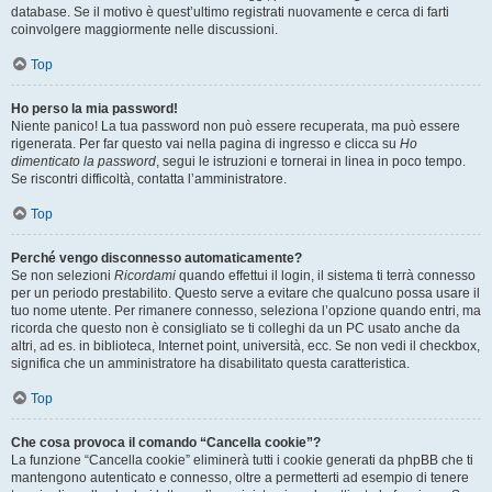
database. Se il motivo è quest’ultimo registrati nuovamente e cerca di farti
coinvolgere maggiormente nelle discussioni.
Top
Ho perso la mia password!
Niente panico! La tua password non può essere recuperata, ma può essere
rigenerata. Per far questo vai nella pagina di ingresso e clicca su
Ho
dimenticato la password
, segui le istruzioni e tornerai in linea in poco tempo.
Se riscontri difficoltà, contatta l’amministratore.
Top
Perché vengo disconnesso automaticamente?
Se non selezioni
Ricordami
quando effettui il login, il sistema ti terrà connesso
per un periodo prestabilito. Questo serve a evitare che qualcuno possa usare il
tuo nome utente. Per rimanere connesso, seleziona l’opzione quando entri, ma
ricorda che questo non è consigliato se ti colleghi da un PC usato anche da
altri, ad es. in biblioteca, Internet point, università, ecc. Se non vedi il checkbox,
significa che un amministratore ha disabilitato questa caratteristica.
Top
Che cosa provoca il comando “Cancella cookie”?
La funzione “Cancella cookie” eliminerà tutti i cookie generati da phpBB che ti
mantengono autenticato e connesso, oltre a permetterti ad esempio di tenere