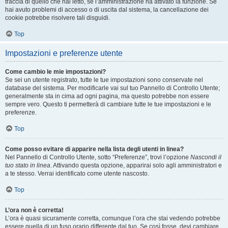
traccia di quello che hai letto, se l’amministrazione ha attivato la funzione. Se
hai avuto problemi di accesso o di uscita dal sistema, la cancellazione dei
cookie potrebbe risolvere tali disguidi.
Top
Impostazioni e preferenze utente
Come cambio le mie impostazioni?
Se sei un utente registrato, tutte le tue impostazioni sono conservate nel
database del sistema. Per modificarle vai sul tuo Pannello di Controllo Utente;
generalmente sta in cima ad ogni pagina, ma questo potrebbe non essere
sempre vero. Questo ti permetterà di cambiare tutte le tue impostazioni e le
preferenze.
Top
Come posso evitare di apparire nella lista degli utenti in linea?
Nel Pannello di Controllo Utente, sotto “Preferenze”, trovi l’opzione
Nascondi il
tuo stato in linea
. Attivando questa opzione, apparirai solo agli amministratori e
a te stesso. Verrai identificato come utente nascosto.
Top
L’ora non è corretta!
L’ora è quasi sicuramente corretta, comunque l’ora che stai vedendo potrebbe
essere quella di un fuso orario differente dal tuo. Se così fosse, devi cambiare