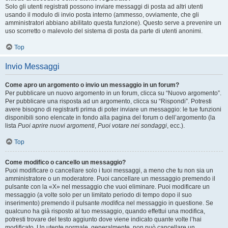
Solo gli utenti registrati possono inviare messaggi di posta ad altri utenti
usando il modulo di invio posta interno (ammesso, ovviamente, che gli
amministratori abbiano abilitato questa funzione). Questo serve a prevenire un
uso scorretto o malevolo del sistema di posta da parte di utenti anonimi.
Top
Invio Messaggi
Come apro un argomento o invio un messaggio in un forum?
Per pubblicare un nuovo argomento in un forum, clicca su “Nuovo argomento”.
Per pubblicare una risposta ad un argomento, clicca su “Rispondi”. Potresti
avere bisogno di registrarti prima di poter inviare un messaggio: le tue funzioni
disponibili sono elencate in fondo alla pagina del forum o dell’argomento (la
lista
Puoi aprire nuovi argomenti
,
Puoi votare nei sondaggi
, ecc.).
Top
Come modifico o cancello un messaggio?
Puoi modificare o cancellare solo i tuoi messaggi, a meno che tu non sia un
amministratore o un moderatore. Puoi cancellare un messaggio premendo il
pulsante con la «X» nel messaggio che vuoi eliminare. Puoi modificare un
messaggio (a volte solo per un limitato periodo di tempo dopo il suo
inserimento) premendo il pulsante
modifica
nel messaggio in questione. Se
qualcuno ha già risposto al tuo messaggio, quando effettui una modifica,
potresti trovare del testo aggiunto dove viene indicato quante volte l’hai
modificato. Un utente normale, generalmente, non può cancellare un