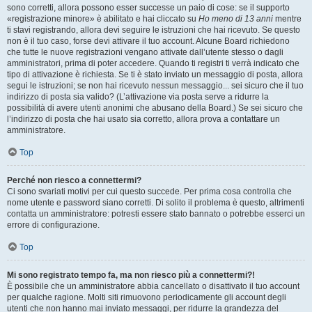
sono corretti, allora possono esser successe un paio di cose: se il supporto
«registrazione minore» è abilitato e hai cliccato su
Ho meno di 13 anni
mentre
ti stavi registrando, allora devi seguire le istruzioni che hai ricevuto. Se questo
non è il tuo caso, forse devi attivare il tuo account. Alcune Board richiedono
che tutte le nuove registrazioni vengano attivate dall’utente stesso o dagli
amministratori, prima di poter accedere. Quando ti registri ti verrà indicato che
tipo di attivazione è richiesta. Se ti è stato inviato un messaggio di posta, allora
segui le istruzioni; se non hai ricevuto nessun messaggio... sei sicuro che il tuo
indirizzo di posta sia valido? (L’attivazione via posta serve a ridurre la
possibilità di avere utenti anonimi che abusano della Board.) Se sei sicuro che
l’indirizzo di posta che hai usato sia corretto, allora prova a contattare un
amministratore.
Top
Perché non riesco a connettermi?
Ci sono svariati motivi per cui questo succede. Per prima cosa controlla che
nome utente e password siano corretti. Di solito il problema è questo, altrimenti
contatta un amministratore: potresti essere stato bannato o potrebbe esserci un
errore di configurazione.
Top
Mi sono registrato tempo fa, ma non riesco più a connettermi?!
È possibile che un amministratore abbia cancellato o disattivato il tuo account
per qualche ragione. Molti siti rimuovono periodicamente gli account degli
utenti che non hanno mai inviato messaggi, per ridurre la grandezza del