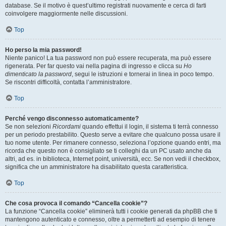
database. Se il motivo è quest’ultimo registrati nuovamente e cerca di farti
coinvolgere maggiormente nelle discussioni.
Top
Ho perso la mia password!
Niente panico! La tua password non può essere recuperata, ma può essere
rigenerata. Per far questo vai nella pagina di ingresso e clicca su
Ho
dimenticato la password
, segui le istruzioni e tornerai in linea in poco tempo.
Se riscontri difficoltà, contatta l’amministratore.
Top
Perché vengo disconnesso automaticamente?
Se non selezioni
Ricordami
quando effettui il login, il sistema ti terrà connesso
per un periodo prestabilito. Questo serve a evitare che qualcuno possa usare il
tuo nome utente. Per rimanere connesso, seleziona l’opzione quando entri, ma
ricorda che questo non è consigliato se ti colleghi da un PC usato anche da
altri, ad es. in biblioteca, Internet point, università, ecc. Se non vedi il checkbox,
significa che un amministratore ha disabilitato questa caratteristica.
Top
Che cosa provoca il comando “Cancella cookie”?
La funzione “Cancella cookie” eliminerà tutti i cookie generati da phpBB che ti
mantengono autenticato e connesso, oltre a permetterti ad esempio di tenere