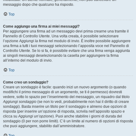
messaggio dopo che qualcuno ha risposto.
Top
Come aggiungo una firma ai miei messaggi?
Per aggiungere una firma ad un messaggio devi prima crearne una tramite il
Pannello di Controllo Utente. Una volta creata, è possibile selezionare
l’opzione
Aggiungi la firma
nel modulo di invio. È inoltre possibile aggiungere
una firma a tutti i tuoi messaggi selezionando l’apposita voce nel Pannello di
Controllo Utente. Se lo si fa, è possibile evitare che una firma venga aggiunta
ai singoli messaggi deselezionando la casella per aggiungere la firma
all’interno del modulo di invio.
Top
Come creo un sondaggio?
Creare un sondaggio è facile: quando inizi un nuovo argomento (o quando
modifichi il primo messaggio di un argomento, se ti è permesso) dovresti
vedere, sotto lo spazio per l’inserimento del messaggio, un riquadro dal titolo
Aggiungi sondaggio
(se non lo vedi, probabilmente non hai il diritto di creare
sondaggi). Basta inserire un titolo per il sondaggio e almeno due opzioni di
risposta (per inserire un’opzione di risposta, scrivila nell’apposito spazio e
clicca su
Aggiungi un’opzione
). Puoi anche stabilire i giorni di durata del
sondaggio (0 per non porre limiti). C’è un limite al numero di opzioni di risposta
che puoi aggiungere, stabilito dall’amministratore.
Top