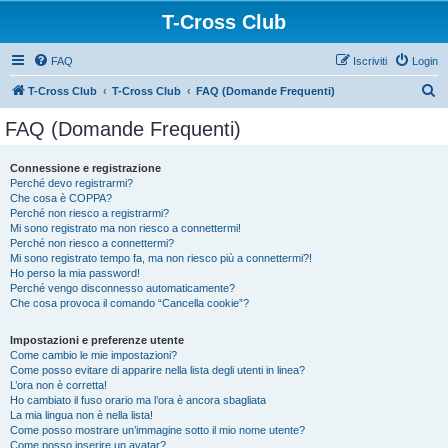
T-Cross Club
FAQ
Iscriviti
Login
C
T-Cross Club
T-Cross Club
FAQ (Domande Frequenti)
e
FAQ (Domande Frequenti)
r
c
Connessione e registrazione
Perché devo registrarmi?
a
Che cosa è COPPA?
Perché non riesco a registrarmi?
Mi sono registrato ma non riesco a connettermi!
Perché non riesco a connettermi?
Mi sono registrato tempo fa, ma non riesco più a connettermi?!
Ho perso la mia password!
Perché vengo disconnesso automaticamente?
Che cosa provoca il comando “Cancella cookie”?
Impostazioni e preferenze utente
Come cambio le mie impostazioni?
Come posso evitare di apparire nella lista degli utenti in linea?
L’ora non è corretta!
Ho cambiato il fuso orario ma l’ora è ancora sbagliata
La mia lingua non è nella lista!
Come posso mostrare un’immagine sotto il mio nome utente?
Come posso inserire un avatar?