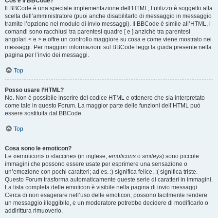
Cos’è il BBCode?
Il BBCode è una speciale implementazione dell’HTML; l’utilizzo è soggetto alla
scelta dell’amministratore (puoi anche disabilitarlo di messaggio in messaggio
tramite l’opzione nel modulo di invio messaggi). Il BBCode è simile all’HTML, i
comandi sono racchiusi tra parentesi quadre [ e ] anziché tra parentesi
angolari < e > e offre un controllo maggiore su cosa e come viene mostrato nei
messaggi. Per maggiori informazioni sul BBCode leggi la guida presente nella
pagina per l’invio dei messaggi.
Top
Posso usare l’HTML?
No. Non è possibile inserire del codice HTML e ottenere che sia interpretato
come tale in questo Forum. La maggior parte delle funzioni dell’HTML può
essere sostituita dal BBCode.
Top
Cosa sono le emoticon?
Le «emoticon» o «faccine» (in inglese,
emoticons
o
smileys
) sono piccole
immagini che possono essere usate per esprimere una sensazione o
un’emozione con pochi caratteri; ad es. :) significa felice, :( significa triste.
Questo Forum trasforma automaticamente queste serie di caratteri in immagini.
La lista completa delle emoticon è visibile nella pagina di invio messaggi.
Cerca di non esagerare nell’uso delle emoticon, possono facilmente rendere
un messaggio illeggibile, e un moderatore potrebbe decidere di modificarlo o
addirittura rimuoverlo.