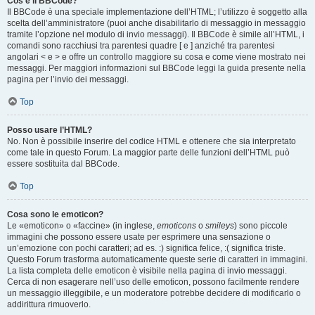
Cos’è il BBCode?
Il BBCode è una speciale implementazione dell’HTML; l’utilizzo è soggetto alla
scelta dell’amministratore (puoi anche disabilitarlo di messaggio in messaggio
tramite l’opzione nel modulo di invio messaggi). Il BBCode è simile all’HTML, i
comandi sono racchiusi tra parentesi quadre [ e ] anziché tra parentesi
angolari < e > e offre un controllo maggiore su cosa e come viene mostrato nei
messaggi. Per maggiori informazioni sul BBCode leggi la guida presente nella
pagina per l’invio dei messaggi.
Top
Posso usare l’HTML?
No. Non è possibile inserire del codice HTML e ottenere che sia interpretato
come tale in questo Forum. La maggior parte delle funzioni dell’HTML può
essere sostituita dal BBCode.
Top
Cosa sono le emoticon?
Le «emoticon» o «faccine» (in inglese,
emoticons
o
smileys
) sono piccole
immagini che possono essere usate per esprimere una sensazione o
un’emozione con pochi caratteri; ad es. :) significa felice, :( significa triste.
Questo Forum trasforma automaticamente queste serie di caratteri in immagini.
La lista completa delle emoticon è visibile nella pagina di invio messaggi.
Cerca di non esagerare nell’uso delle emoticon, possono facilmente rendere
un messaggio illeggibile, e un moderatore potrebbe decidere di modificarlo o
addirittura rimuoverlo.