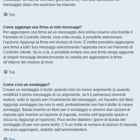
messaggio dopo che qualcuno ha risposto.
Top
Come aggiungo una firma ai miei messaggi?
Per aggiungere una firma ad un messaggio devi prima crearne una tramite il
Pannello di Controllo Utente. Una volta creata, è possibile selezionare
l’opzione
Aggiungi la firma
nel modulo di invio. È inoltre possibile aggiungere
una firma a tutti i tuoi messaggi selezionando l’apposita voce nel Pannello di
Controllo Utente. Se lo si fa, è possibile evitare che una firma venga aggiunta
ai singoli messaggi deselezionando la casella per aggiungere la firma
all’interno del modulo di invio.
Top
Come creo un sondaggio?
Creare un sondaggio è facile: quando inizi un nuovo argomento (o quando
modifichi il primo messaggio di un argomento, se ti è permesso) dovresti
vedere, sotto lo spazio per l’inserimento del messaggio, un riquadro dal titolo
Aggiungi sondaggio
(se non lo vedi, probabilmente non hai il diritto di creare
sondaggi). Basta inserire un titolo per il sondaggio e almeno due opzioni di
risposta (per inserire un’opzione di risposta, scrivila nell’apposito spazio e
clicca su
Aggiungi un’opzione
). Puoi anche stabilire i giorni di durata del
sondaggio (0 per non porre limiti). C’è un limite al numero di opzioni di risposta
che puoi aggiungere, stabilito dall’amministratore.
Top