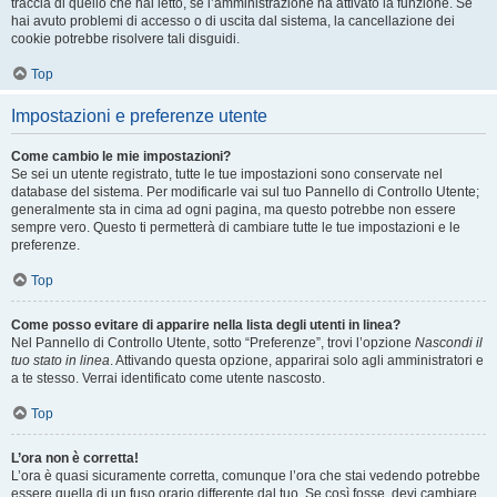
traccia di quello che hai letto, se l’amministrazione ha attivato la funzione. Se
hai avuto problemi di accesso o di uscita dal sistema, la cancellazione dei
cookie potrebbe risolvere tali disguidi.
Top
Impostazioni e preferenze utente
Come cambio le mie impostazioni?
Se sei un utente registrato, tutte le tue impostazioni sono conservate nel
database del sistema. Per modificarle vai sul tuo Pannello di Controllo Utente;
generalmente sta in cima ad ogni pagina, ma questo potrebbe non essere
sempre vero. Questo ti permetterà di cambiare tutte le tue impostazioni e le
preferenze.
Top
Come posso evitare di apparire nella lista degli utenti in linea?
Nel Pannello di Controllo Utente, sotto “Preferenze”, trovi l’opzione
Nascondi il
tuo stato in linea
. Attivando questa opzione, apparirai solo agli amministratori e
a te stesso. Verrai identificato come utente nascosto.
Top
L’ora non è corretta!
L’ora è quasi sicuramente corretta, comunque l’ora che stai vedendo potrebbe
essere quella di un fuso orario differente dal tuo. Se così fosse, devi cambiare