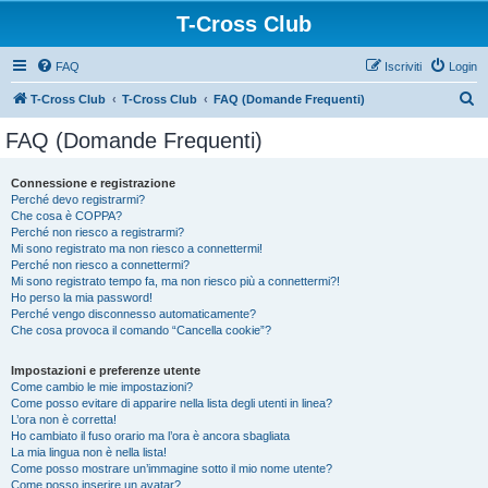
T-Cross Club
FAQ
Iscriviti
Login
C
T-Cross Club
T-Cross Club
FAQ (Domande Frequenti)
e
FAQ (Domande Frequenti)
r
c
Connessione e registrazione
Perché devo registrarmi?
a
Che cosa è COPPA?
Perché non riesco a registrarmi?
Mi sono registrato ma non riesco a connettermi!
Perché non riesco a connettermi?
Mi sono registrato tempo fa, ma non riesco più a connettermi?!
Ho perso la mia password!
Perché vengo disconnesso automaticamente?
Che cosa provoca il comando “Cancella cookie”?
Impostazioni e preferenze utente
Come cambio le mie impostazioni?
Come posso evitare di apparire nella lista degli utenti in linea?
L’ora non è corretta!
Ho cambiato il fuso orario ma l’ora è ancora sbagliata
La mia lingua non è nella lista!
Come posso mostrare un’immagine sotto il mio nome utente?
Come posso inserire un avatar?