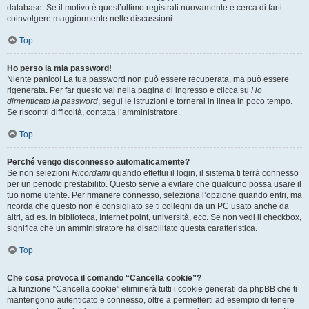
database. Se il motivo è quest’ultimo registrati nuovamente e cerca di farti
coinvolgere maggiormente nelle discussioni.
Top
Ho perso la mia password!
Niente panico! La tua password non può essere recuperata, ma può essere
rigenerata. Per far questo vai nella pagina di ingresso e clicca su
Ho
dimenticato la password
, segui le istruzioni e tornerai in linea in poco tempo.
Se riscontri difficoltà, contatta l’amministratore.
Top
Perché vengo disconnesso automaticamente?
Se non selezioni
Ricordami
quando effettui il login, il sistema ti terrà connesso
per un periodo prestabilito. Questo serve a evitare che qualcuno possa usare il
tuo nome utente. Per rimanere connesso, seleziona l’opzione quando entri, ma
ricorda che questo non è consigliato se ti colleghi da un PC usato anche da
altri, ad es. in biblioteca, Internet point, università, ecc. Se non vedi il checkbox,
significa che un amministratore ha disabilitato questa caratteristica.
Top
Che cosa provoca il comando “Cancella cookie”?
La funzione “Cancella cookie” eliminerà tutti i cookie generati da phpBB che ti
mantengono autenticato e connesso, oltre a permetterti ad esempio di tenere