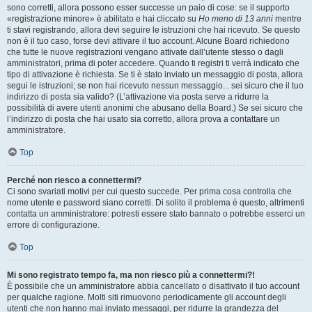
sono corretti, allora possono esser successe un paio di cose: se il supporto
«registrazione minore» è abilitato e hai cliccato su
Ho meno di 13 anni
mentre
ti stavi registrando, allora devi seguire le istruzioni che hai ricevuto. Se questo
non è il tuo caso, forse devi attivare il tuo account. Alcune Board richiedono
che tutte le nuove registrazioni vengano attivate dall’utente stesso o dagli
amministratori, prima di poter accedere. Quando ti registri ti verrà indicato che
tipo di attivazione è richiesta. Se ti è stato inviato un messaggio di posta, allora
segui le istruzioni; se non hai ricevuto nessun messaggio... sei sicuro che il tuo
indirizzo di posta sia valido? (L’attivazione via posta serve a ridurre la
possibilità di avere utenti anonimi che abusano della Board.) Se sei sicuro che
l’indirizzo di posta che hai usato sia corretto, allora prova a contattare un
amministratore.
Top
Perché non riesco a connettermi?
Ci sono svariati motivi per cui questo succede. Per prima cosa controlla che
nome utente e password siano corretti. Di solito il problema è questo, altrimenti
contatta un amministratore: potresti essere stato bannato o potrebbe esserci un
errore di configurazione.
Top
Mi sono registrato tempo fa, ma non riesco più a connettermi?!
È possibile che un amministratore abbia cancellato o disattivato il tuo account
per qualche ragione. Molti siti rimuovono periodicamente gli account degli
utenti che non hanno mai inviato messaggi, per ridurre la grandezza del