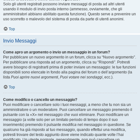
Solo gli utenti registrati possono inviare messaggi di posta ad altri utenti
usando il modulo di invio posta interno (ammesso, ovviamente, che gli
amministratori abbiano abilitato questa funzione). Questo serve a prevenire un
uso scorretto o malevolo del sistema di posta da parte di utenti anonimi.
Top
Invio Messaggi
Come apro un argomento o invio un messaggio in un forum?
Per pubblicare un nuovo argomento in un forum, clicca su “Nuovo argomento”.
Per pubblicare una risposta ad un argomento, clicca su “Rispondi”. Potresti
avere bisogno di registrarti prima di poter inviare un messaggio: le tue funzioni
disponibili sono elencate in fondo alla pagina del forum o dell’argomento (la
lista
Puoi aprire nuovi argomenti
,
Puoi votare nei sondaggi
, ecc.).
Top
Come modifico o cancello un messaggio?
Puoi modificare o cancellare solo i tuoi messaggi, a meno che tu non sia un
amministratore o un moderatore. Puoi cancellare un messaggio premendo il
pulsante con la «X» nel messaggio che vuoi eliminare. Puoi modificare un
messaggio (a volte solo per un limitato periodo di tempo dopo il suo
inserimento) premendo il pulsante
modifica
nel messaggio in questione. Se
qualcuno ha già risposto al tuo messaggio, quando effettui una modifica,
potresti trovare del testo aggiunto dove viene indicato quante volte l’hai
modificato. Un utente normale, generalmente, non può cancellare un