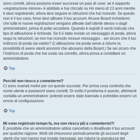
sono corretti, allora possono esser successe un paio di cose: se il supporto
«registrazione minore» è abilitato e hai cliccato su
Ho meno di 13 anni
mentre
ti stavi registrando, allora devi seguire le istruzioni che hai ricevuto. Se questo
non è il tuo caso, forse devi attivare il tuo account. Alcune Board richiedono
che tutte le nuove registrazioni vengano attivate dall’utente stesso o dagli
amministratori, prima di poter accedere. Quando ti registri ti verrà indicato che
tipo di attivazione è richiesta. Se ti è stato inviato un messaggio di posta, allora
segui le istruzioni; se non hai ricevuto nessun messaggio... sei sicuro che il tuo
indirizzo di posta sia valido? (L’attivazione via posta serve a ridurre la
possibilità di avere utenti anonimi che abusano della Board.) Se sei sicuro che
l’indirizzo di posta che hai usato sia corretto, allora prova a contattare un
amministratore.
Top
Perché non riesco a connettermi?
Ci sono svariati motivi per cui questo succede. Per prima cosa controlla che
nome utente e password siano corretti. Di solito il problema è questo, altrimenti
contatta un amministratore: potresti essere stato bannato o potrebbe esserci un
errore di configurazione.
Top
Mi sono registrato tempo fa, ma non riesco più a connettermi?!
È possibile che un amministratore abbia cancellato o disattivato il tuo account
per qualche ragione. Molti siti rimuovono periodicamente gli account degli
utenti che non hanno mai inviato messaggi, per ridurre la grandezza del