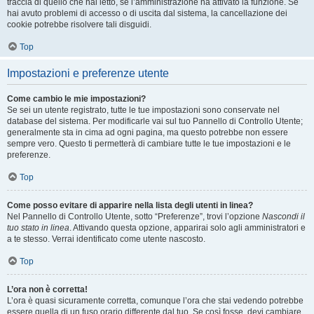
traccia di quello che hai letto, se l’amministrazione ha attivato la funzione. Se
hai avuto problemi di accesso o di uscita dal sistema, la cancellazione dei
cookie potrebbe risolvere tali disguidi.
Top
Impostazioni e preferenze utente
Come cambio le mie impostazioni?
Se sei un utente registrato, tutte le tue impostazioni sono conservate nel
database del sistema. Per modificarle vai sul tuo Pannello di Controllo Utente;
generalmente sta in cima ad ogni pagina, ma questo potrebbe non essere
sempre vero. Questo ti permetterà di cambiare tutte le tue impostazioni e le
preferenze.
Top
Come posso evitare di apparire nella lista degli utenti in linea?
Nel Pannello di Controllo Utente, sotto “Preferenze”, trovi l’opzione
Nascondi il
tuo stato in linea
. Attivando questa opzione, apparirai solo agli amministratori e
a te stesso. Verrai identificato come utente nascosto.
Top
L’ora non è corretta!
L’ora è quasi sicuramente corretta, comunque l’ora che stai vedendo potrebbe
essere quella di un fuso orario differente dal tuo. Se così fosse, devi cambiare