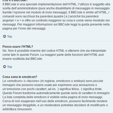
Cos’è il BBCode?
Il BBCode è una speciale implementazione dell’HTML; l’utilizzo è soggetto alla
scelta dell’amministratore (puoi anche disabilitarlo di messaggio in messaggio
tramite l’opzione nel modulo di invio messaggi). Il BBCode è simile all’HTML, i
comandi sono racchiusi tra parentesi quadre [ e ] anziché tra parentesi
angolari < e > e offre un controllo maggiore su cosa e come viene mostrato nei
messaggi. Per maggiori informazioni sul BBCode leggi la guida presente nella
pagina per l’invio dei messaggi.
Top
Posso usare l’HTML?
No. Non è possibile inserire del codice HTML e ottenere che sia interpretato
come tale in questo Forum. La maggior parte delle funzioni dell’HTML può
essere sostituita dal BBCode.
Top
Cosa sono le emoticon?
Le «emoticon» o «faccine» (in inglese,
emoticons
o
smileys
) sono piccole
immagini che possono essere usate per esprimere una sensazione o
un’emozione con pochi caratteri; ad es. :) significa felice, :( significa triste.
Questo Forum trasforma automaticamente queste serie di caratteri in immagini.
La lista completa delle emoticon è visibile nella pagina di invio messaggi.
Cerca di non esagerare nell’uso delle emoticon, possono facilmente rendere
un messaggio illeggibile, e un moderatore potrebbe decidere di modificarlo o
addirittura rimuoverlo.