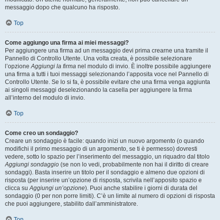
messaggio dopo che qualcuno ha risposto.
Top
Come aggiungo una firma ai miei messaggi?
Per aggiungere una firma ad un messaggio devi prima crearne una tramite il
Pannello di Controllo Utente. Una volta creata, è possibile selezionare
l’opzione
Aggiungi la firma
nel modulo di invio. È inoltre possibile aggiungere
una firma a tutti i tuoi messaggi selezionando l’apposita voce nel Pannello di
Controllo Utente. Se lo si fa, è possibile evitare che una firma venga aggiunta
ai singoli messaggi deselezionando la casella per aggiungere la firma
all’interno del modulo di invio.
Top
Come creo un sondaggio?
Creare un sondaggio è facile: quando inizi un nuovo argomento (o quando
modifichi il primo messaggio di un argomento, se ti è permesso) dovresti
vedere, sotto lo spazio per l’inserimento del messaggio, un riquadro dal titolo
Aggiungi sondaggio
(se non lo vedi, probabilmente non hai il diritto di creare
sondaggi). Basta inserire un titolo per il sondaggio e almeno due opzioni di
risposta (per inserire un’opzione di risposta, scrivila nell’apposito spazio e
clicca su
Aggiungi un’opzione
). Puoi anche stabilire i giorni di durata del
sondaggio (0 per non porre limiti). C’è un limite al numero di opzioni di risposta
che puoi aggiungere, stabilito dall’amministratore.
Top