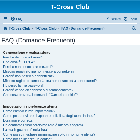
T-Cross Club
FAQ
Iscriviti
Login
C
T-Cross Club
T-Cross Club
FAQ (Domande Frequenti)
e
FAQ (Domande Frequenti)
r
c
Connessione e registrazione
Perché devo registrarmi?
a
Che cosa è COPPA?
Perché non riesco a registrarmi?
Mi sono registrato ma non riesco a connettermi!
Perché non riesco a connettermi?
Mi sono registrato tempo fa, ma non riesco più a connettermi?!
Ho perso la mia password!
Perché vengo disconnesso automaticamente?
Che cosa provoca il comando “Cancella cookie”?
Impostazioni e preferenze utente
Come cambio le mie impostazioni?
Come posso evitare di apparire nella lista degli utenti in linea?
L’ora non è corretta!
Ho cambiato il fuso orario ma l’ora è ancora sbagliata
La mia lingua non è nella lista!
Come posso mostrare un’immagine sotto il mio nome utente?
Come posso inserire un avatar?