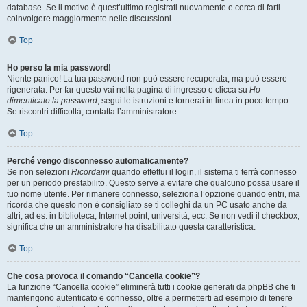
database. Se il motivo è quest’ultimo registrati nuovamente e cerca di farti
coinvolgere maggiormente nelle discussioni.
Top
Ho perso la mia password!
Niente panico! La tua password non può essere recuperata, ma può essere
rigenerata. Per far questo vai nella pagina di ingresso e clicca su
Ho
dimenticato la password
, segui le istruzioni e tornerai in linea in poco tempo.
Se riscontri difficoltà, contatta l’amministratore.
Top
Perché vengo disconnesso automaticamente?
Se non selezioni
Ricordami
quando effettui il login, il sistema ti terrà connesso
per un periodo prestabilito. Questo serve a evitare che qualcuno possa usare il
tuo nome utente. Per rimanere connesso, seleziona l’opzione quando entri, ma
ricorda che questo non è consigliato se ti colleghi da un PC usato anche da
altri, ad es. in biblioteca, Internet point, università, ecc. Se non vedi il checkbox,
significa che un amministratore ha disabilitato questa caratteristica.
Top
Che cosa provoca il comando “Cancella cookie”?
La funzione “Cancella cookie” eliminerà tutti i cookie generati da phpBB che ti
mantengono autenticato e connesso, oltre a permetterti ad esempio di tenere