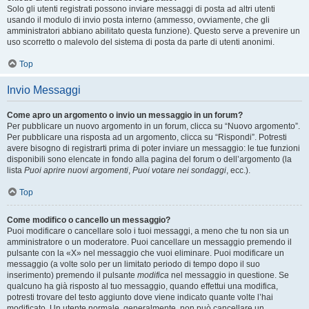
Solo gli utenti registrati possono inviare messaggi di posta ad altri utenti
usando il modulo di invio posta interno (ammesso, ovviamente, che gli
amministratori abbiano abilitato questa funzione). Questo serve a prevenire un
uso scorretto o malevolo del sistema di posta da parte di utenti anonimi.
Top
Invio Messaggi
Come apro un argomento o invio un messaggio in un forum?
Per pubblicare un nuovo argomento in un forum, clicca su “Nuovo argomento”.
Per pubblicare una risposta ad un argomento, clicca su “Rispondi”. Potresti
avere bisogno di registrarti prima di poter inviare un messaggio: le tue funzioni
disponibili sono elencate in fondo alla pagina del forum o dell’argomento (la
lista
Puoi aprire nuovi argomenti
,
Puoi votare nei sondaggi
, ecc.).
Top
Come modifico o cancello un messaggio?
Puoi modificare o cancellare solo i tuoi messaggi, a meno che tu non sia un
amministratore o un moderatore. Puoi cancellare un messaggio premendo il
pulsante con la «X» nel messaggio che vuoi eliminare. Puoi modificare un
messaggio (a volte solo per un limitato periodo di tempo dopo il suo
inserimento) premendo il pulsante
modifica
nel messaggio in questione. Se
qualcuno ha già risposto al tuo messaggio, quando effettui una modifica,
potresti trovare del testo aggiunto dove viene indicato quante volte l’hai
modificato. Un utente normale, generalmente, non può cancellare un