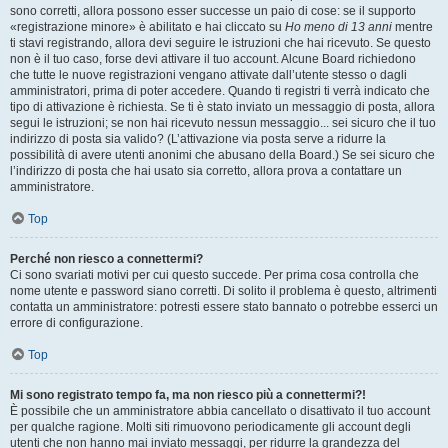
sono corretti, allora possono esser successe un paio di cose: se il supporto
«registrazione minore» è abilitato e hai cliccato su
Ho meno di 13 anni
mentre
ti stavi registrando, allora devi seguire le istruzioni che hai ricevuto. Se questo
non è il tuo caso, forse devi attivare il tuo account. Alcune Board richiedono
che tutte le nuove registrazioni vengano attivate dall’utente stesso o dagli
amministratori, prima di poter accedere. Quando ti registri ti verrà indicato che
tipo di attivazione è richiesta. Se ti è stato inviato un messaggio di posta, allora
segui le istruzioni; se non hai ricevuto nessun messaggio... sei sicuro che il tuo
indirizzo di posta sia valido? (L’attivazione via posta serve a ridurre la
possibilità di avere utenti anonimi che abusano della Board.) Se sei sicuro che
l’indirizzo di posta che hai usato sia corretto, allora prova a contattare un
amministratore.
Top
Perché non riesco a connettermi?
Ci sono svariati motivi per cui questo succede. Per prima cosa controlla che
nome utente e password siano corretti. Di solito il problema è questo, altrimenti
contatta un amministratore: potresti essere stato bannato o potrebbe esserci un
errore di configurazione.
Top
Mi sono registrato tempo fa, ma non riesco più a connettermi?!
È possibile che un amministratore abbia cancellato o disattivato il tuo account
per qualche ragione. Molti siti rimuovono periodicamente gli account degli
utenti che non hanno mai inviato messaggi, per ridurre la grandezza del