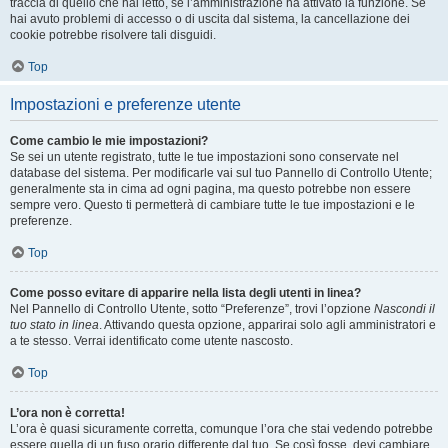
traccia di quello che hai letto, se l’amministrazione ha attivato la funzione. Se
hai avuto problemi di accesso o di uscita dal sistema, la cancellazione dei
cookie potrebbe risolvere tali disguidi.
Top
Impostazioni e preferenze utente
Come cambio le mie impostazioni?
Se sei un utente registrato, tutte le tue impostazioni sono conservate nel
database del sistema. Per modificarle vai sul tuo Pannello di Controllo Utente;
generalmente sta in cima ad ogni pagina, ma questo potrebbe non essere
sempre vero. Questo ti permetterà di cambiare tutte le tue impostazioni e le
preferenze.
Top
Come posso evitare di apparire nella lista degli utenti in linea?
Nel Pannello di Controllo Utente, sotto “Preferenze”, trovi l’opzione
Nascondi il
tuo stato in linea
. Attivando questa opzione, apparirai solo agli amministratori e
a te stesso. Verrai identificato come utente nascosto.
Top
L’ora non è corretta!
L’ora è quasi sicuramente corretta, comunque l’ora che stai vedendo potrebbe
essere quella di un fuso orario differente dal tuo. Se così fosse, devi cambiare