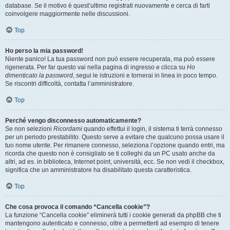
database. Se il motivo è quest’ultimo registrati nuovamente e cerca di farti
coinvolgere maggiormente nelle discussioni.
Top
Ho perso la mia password!
Niente panico! La tua password non può essere recuperata, ma può essere
rigenerata. Per far questo vai nella pagina di ingresso e clicca su
Ho
dimenticato la password
, segui le istruzioni e tornerai in linea in poco tempo.
Se riscontri difficoltà, contatta l’amministratore.
Top
Perché vengo disconnesso automaticamente?
Se non selezioni
Ricordami
quando effettui il login, il sistema ti terrà connesso
per un periodo prestabilito. Questo serve a evitare che qualcuno possa usare il
tuo nome utente. Per rimanere connesso, seleziona l’opzione quando entri, ma
ricorda che questo non è consigliato se ti colleghi da un PC usato anche da
altri, ad es. in biblioteca, Internet point, università, ecc. Se non vedi il checkbox,
significa che un amministratore ha disabilitato questa caratteristica.
Top
Che cosa provoca il comando “Cancella cookie”?
La funzione “Cancella cookie” eliminerà tutti i cookie generati da phpBB che ti
mantengono autenticato e connesso, oltre a permetterti ad esempio di tenere