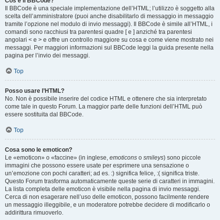
Cos’è il BBCode?
Il BBCode è una speciale implementazione dell’HTML; l’utilizzo è soggetto alla
scelta dell’amministratore (puoi anche disabilitarlo di messaggio in messaggio
tramite l’opzione nel modulo di invio messaggi). Il BBCode è simile all’HTML, i
comandi sono racchiusi tra parentesi quadre [ e ] anziché tra parentesi
angolari < e > e offre un controllo maggiore su cosa e come viene mostrato nei
messaggi. Per maggiori informazioni sul BBCode leggi la guida presente nella
pagina per l’invio dei messaggi.
Top
Posso usare l’HTML?
No. Non è possibile inserire del codice HTML e ottenere che sia interpretato
come tale in questo Forum. La maggior parte delle funzioni dell’HTML può
essere sostituita dal BBCode.
Top
Cosa sono le emoticon?
Le «emoticon» o «faccine» (in inglese,
emoticons
o
smileys
) sono piccole
immagini che possono essere usate per esprimere una sensazione o
un’emozione con pochi caratteri; ad es. :) significa felice, :( significa triste.
Questo Forum trasforma automaticamente queste serie di caratteri in immagini.
La lista completa delle emoticon è visibile nella pagina di invio messaggi.
Cerca di non esagerare nell’uso delle emoticon, possono facilmente rendere
un messaggio illeggibile, e un moderatore potrebbe decidere di modificarlo o
addirittura rimuoverlo.