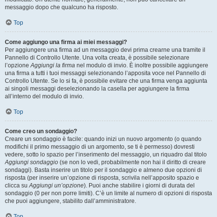
messaggio dopo che qualcuno ha risposto.
Top
Come aggiungo una firma ai miei messaggi?
Per aggiungere una firma ad un messaggio devi prima crearne una tramite il
Pannello di Controllo Utente. Una volta creata, è possibile selezionare
l’opzione
Aggiungi la firma
nel modulo di invio. È inoltre possibile aggiungere
una firma a tutti i tuoi messaggi selezionando l’apposita voce nel Pannello di
Controllo Utente. Se lo si fa, è possibile evitare che una firma venga aggiunta
ai singoli messaggi deselezionando la casella per aggiungere la firma
all’interno del modulo di invio.
Top
Come creo un sondaggio?
Creare un sondaggio è facile: quando inizi un nuovo argomento (o quando
modifichi il primo messaggio di un argomento, se ti è permesso) dovresti
vedere, sotto lo spazio per l’inserimento del messaggio, un riquadro dal titolo
Aggiungi sondaggio
(se non lo vedi, probabilmente non hai il diritto di creare
sondaggi). Basta inserire un titolo per il sondaggio e almeno due opzioni di
risposta (per inserire un’opzione di risposta, scrivila nell’apposito spazio e
clicca su
Aggiungi un’opzione
). Puoi anche stabilire i giorni di durata del
sondaggio (0 per non porre limiti). C’è un limite al numero di opzioni di risposta
che puoi aggiungere, stabilito dall’amministratore.
Top