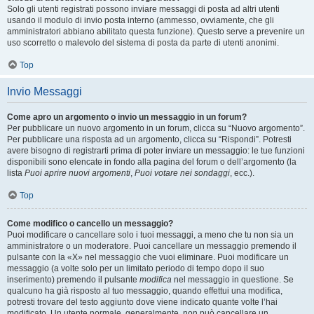
Solo gli utenti registrati possono inviare messaggi di posta ad altri utenti
usando il modulo di invio posta interno (ammesso, ovviamente, che gli
amministratori abbiano abilitato questa funzione). Questo serve a prevenire un
uso scorretto o malevolo del sistema di posta da parte di utenti anonimi.
Top
Invio Messaggi
Come apro un argomento o invio un messaggio in un forum?
Per pubblicare un nuovo argomento in un forum, clicca su “Nuovo argomento”.
Per pubblicare una risposta ad un argomento, clicca su “Rispondi”. Potresti
avere bisogno di registrarti prima di poter inviare un messaggio: le tue funzioni
disponibili sono elencate in fondo alla pagina del forum o dell’argomento (la
lista
Puoi aprire nuovi argomenti
,
Puoi votare nei sondaggi
, ecc.).
Top
Come modifico o cancello un messaggio?
Puoi modificare o cancellare solo i tuoi messaggi, a meno che tu non sia un
amministratore o un moderatore. Puoi cancellare un messaggio premendo il
pulsante con la «X» nel messaggio che vuoi eliminare. Puoi modificare un
messaggio (a volte solo per un limitato periodo di tempo dopo il suo
inserimento) premendo il pulsante
modifica
nel messaggio in questione. Se
qualcuno ha già risposto al tuo messaggio, quando effettui una modifica,
potresti trovare del testo aggiunto dove viene indicato quante volte l’hai
modificato. Un utente normale, generalmente, non può cancellare un