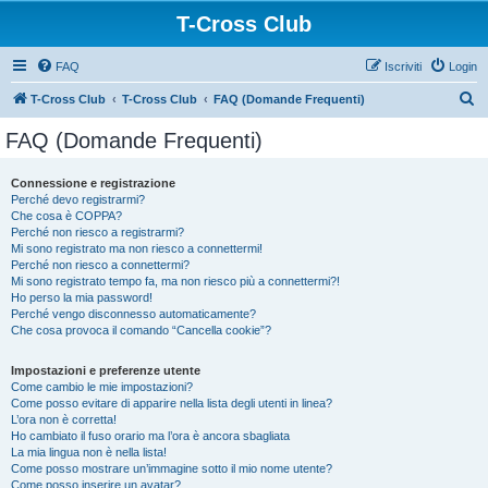
T-Cross Club
FAQ
Iscriviti
Login
C
T-Cross Club
T-Cross Club
FAQ (Domande Frequenti)
e
FAQ (Domande Frequenti)
r
c
Connessione e registrazione
Perché devo registrarmi?
a
Che cosa è COPPA?
Perché non riesco a registrarmi?
Mi sono registrato ma non riesco a connettermi!
Perché non riesco a connettermi?
Mi sono registrato tempo fa, ma non riesco più a connettermi?!
Ho perso la mia password!
Perché vengo disconnesso automaticamente?
Che cosa provoca il comando “Cancella cookie”?
Impostazioni e preferenze utente
Come cambio le mie impostazioni?
Come posso evitare di apparire nella lista degli utenti in linea?
L’ora non è corretta!
Ho cambiato il fuso orario ma l’ora è ancora sbagliata
La mia lingua non è nella lista!
Come posso mostrare un’immagine sotto il mio nome utente?
Come posso inserire un avatar?