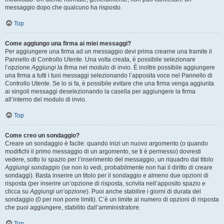
messaggio dopo che qualcuno ha risposto.
Top
Come aggiungo una firma ai miei messaggi?
Per aggiungere una firma ad un messaggio devi prima crearne una tramite il
Pannello di Controllo Utente. Una volta creata, è possibile selezionare
l’opzione
Aggiungi la firma
nel modulo di invio. È inoltre possibile aggiungere
una firma a tutti i tuoi messaggi selezionando l’apposita voce nel Pannello di
Controllo Utente. Se lo si fa, è possibile evitare che una firma venga aggiunta
ai singoli messaggi deselezionando la casella per aggiungere la firma
all’interno del modulo di invio.
Top
Come creo un sondaggio?
Creare un sondaggio è facile: quando inizi un nuovo argomento (o quando
modifichi il primo messaggio di un argomento, se ti è permesso) dovresti
vedere, sotto lo spazio per l’inserimento del messaggio, un riquadro dal titolo
Aggiungi sondaggio
(se non lo vedi, probabilmente non hai il diritto di creare
sondaggi). Basta inserire un titolo per il sondaggio e almeno due opzioni di
risposta (per inserire un’opzione di risposta, scrivila nell’apposito spazio e
clicca su
Aggiungi un’opzione
). Puoi anche stabilire i giorni di durata del
sondaggio (0 per non porre limiti). C’è un limite al numero di opzioni di risposta
che puoi aggiungere, stabilito dall’amministratore.
Top