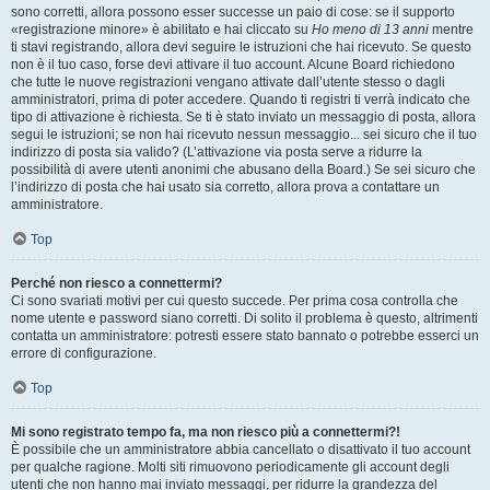
sono corretti, allora possono esser successe un paio di cose: se il supporto
«registrazione minore» è abilitato e hai cliccato su
Ho meno di 13 anni
mentre
ti stavi registrando, allora devi seguire le istruzioni che hai ricevuto. Se questo
non è il tuo caso, forse devi attivare il tuo account. Alcune Board richiedono
che tutte le nuove registrazioni vengano attivate dall’utente stesso o dagli
amministratori, prima di poter accedere. Quando ti registri ti verrà indicato che
tipo di attivazione è richiesta. Se ti è stato inviato un messaggio di posta, allora
segui le istruzioni; se non hai ricevuto nessun messaggio... sei sicuro che il tuo
indirizzo di posta sia valido? (L’attivazione via posta serve a ridurre la
possibilità di avere utenti anonimi che abusano della Board.) Se sei sicuro che
l’indirizzo di posta che hai usato sia corretto, allora prova a contattare un
amministratore.
Top
Perché non riesco a connettermi?
Ci sono svariati motivi per cui questo succede. Per prima cosa controlla che
nome utente e password siano corretti. Di solito il problema è questo, altrimenti
contatta un amministratore: potresti essere stato bannato o potrebbe esserci un
errore di configurazione.
Top
Mi sono registrato tempo fa, ma non riesco più a connettermi?!
È possibile che un amministratore abbia cancellato o disattivato il tuo account
per qualche ragione. Molti siti rimuovono periodicamente gli account degli
utenti che non hanno mai inviato messaggi, per ridurre la grandezza del