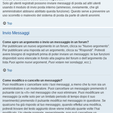
Solo gli utenti registrati possono inviare messaggi di posta ad altri utenti
usando il modulo di invio posta interno (ammesso, ovviamente, che gli
amministratori abbiano abilitato questa funzione). Questo serve a prevenire un
uso scorretto o malevolo del sistema di posta da parte di utenti anonimi.
Top
Invio Messaggi
Come apro un argomento o invio un messaggio in un forum?
Per pubblicare un nuovo argomento in un forum, clicca su “Nuovo argomento”.
Per pubblicare una risposta ad un argomento, clicca su “Rispondi”. Potresti
avere bisogno di registrarti prima di poter inviare un messaggio: le tue funzioni
disponibili sono elencate in fondo alla pagina del forum o dell’argomento (la
lista
Puoi aprire nuovi argomenti
,
Puoi votare nei sondaggi
, ecc.).
Top
Come modifico o cancello un messaggio?
Puoi modificare o cancellare solo i tuoi messaggi, a meno che tu non sia un
amministratore o un moderatore. Puoi cancellare un messaggio premendo il
pulsante con la «X» nel messaggio che vuoi eliminare. Puoi modificare un
messaggio (a volte solo per un limitato periodo di tempo dopo il suo
inserimento) premendo il pulsante
modifica
nel messaggio in questione. Se
qualcuno ha già risposto al tuo messaggio, quando effettui una modifica,
potresti trovare del testo aggiunto dove viene indicato quante volte l’hai
modificato. Un utente normale, generalmente, non può cancellare un