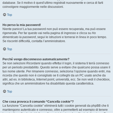
database. Se il motivo è quest’ultimo registrati nuovamente e cerca di farti
coinvolgere maggiormente nelle discussioni.
Top
Ho perso la mia password!
Niente panico! La tua password non può essere recuperata, ma può essere
rigenerata. Per far questo vai nella pagina di ingresso e clicca su
Ho
dimenticato la password
, segui le istruzioni e tornerai in linea in poco tempo.
Se riscontri difficoltà, contatta l’amministratore.
Top
Perché vengo disconnesso automaticamente?
Se non selezioni
Ricordami
quando effettui il login, il sistema ti terrà connesso
per un periodo prestabilito. Questo serve a evitare che qualcuno possa usare il
tuo nome utente. Per rimanere connesso, seleziona l’opzione quando entri, ma
ricorda che questo non è consigliato se ti colleghi da un PC usato anche da
altri, ad es. in biblioteca, Internet point, università, ecc. Se non vedi il checkbox,
significa che un amministratore ha disabilitato questa caratteristica.
Top
Che cosa provoca il comando “Cancella cookie”?
La funzione “Cancella cookie” eliminerà tutti i cookie generati da phpBB che ti
mantengono autenticato e connesso, oltre a permetterti ad esempio di tenere