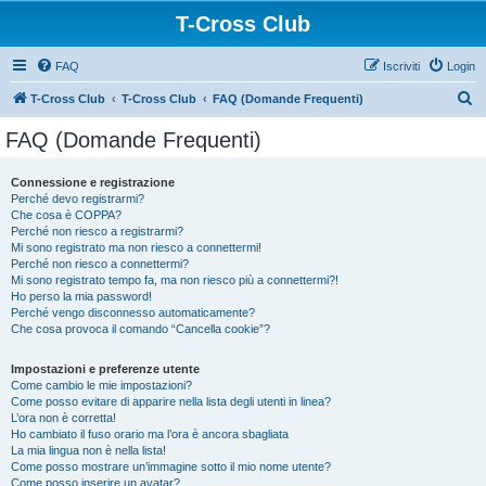
T-Cross Club
FAQ
Iscriviti
Login
C
T-Cross Club
T-Cross Club
FAQ (Domande Frequenti)
e
FAQ (Domande Frequenti)
r
c
Connessione e registrazione
Perché devo registrarmi?
a
Che cosa è COPPA?
Perché non riesco a registrarmi?
Mi sono registrato ma non riesco a connettermi!
Perché non riesco a connettermi?
Mi sono registrato tempo fa, ma non riesco più a connettermi?!
Ho perso la mia password!
Perché vengo disconnesso automaticamente?
Che cosa provoca il comando “Cancella cookie”?
Impostazioni e preferenze utente
Come cambio le mie impostazioni?
Come posso evitare di apparire nella lista degli utenti in linea?
L’ora non è corretta!
Ho cambiato il fuso orario ma l’ora è ancora sbagliata
La mia lingua non è nella lista!
Come posso mostrare un’immagine sotto il mio nome utente?
Come posso inserire un avatar?