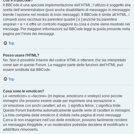
Cos’è il BBCode?
Il BBCode è una speciale implementazione dell’HTML; l’utilizzo è soggetto alla
scelta dell’amministratore (puoi anche disabilitarlo di messaggio in messaggio
tramite l’opzione nel modulo di invio messaggi). Il BBCode è simile all’HTML, i
comandi sono racchiusi tra parentesi quadre [ e ] anziché tra parentesi
angolari < e > e offre un controllo maggiore su cosa e come viene mostrato nei
messaggi. Per maggiori informazioni sul BBCode leggi la guida presente nella
pagina per l’invio dei messaggi.
Top
Posso usare l’HTML?
No. Non è possibile inserire del codice HTML e ottenere che sia interpretato
come tale in questo Forum. La maggior parte delle funzioni dell’HTML può
essere sostituita dal BBCode.
Top
Cosa sono le emoticon?
Le «emoticon» o «faccine» (in inglese,
emoticons
o
smileys
) sono piccole
immagini che possono essere usate per esprimere una sensazione o
un’emozione con pochi caratteri; ad es. :) significa felice, :( significa triste.
Questo Forum trasforma automaticamente queste serie di caratteri in immagini.
La lista completa delle emoticon è visibile nella pagina di invio messaggi.
Cerca di non esagerare nell’uso delle emoticon, possono facilmente rendere
un messaggio illeggibile, e un moderatore potrebbe decidere di modificarlo o
addirittura rimuoverlo.