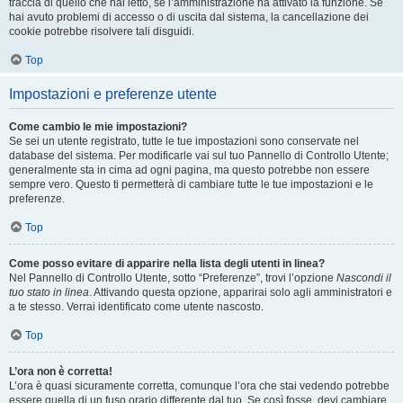
traccia di quello che hai letto, se l’amministrazione ha attivato la funzione. Se
hai avuto problemi di accesso o di uscita dal sistema, la cancellazione dei
cookie potrebbe risolvere tali disguidi.
Top
Impostazioni e preferenze utente
Come cambio le mie impostazioni?
Se sei un utente registrato, tutte le tue impostazioni sono conservate nel
database del sistema. Per modificarle vai sul tuo Pannello di Controllo Utente;
generalmente sta in cima ad ogni pagina, ma questo potrebbe non essere
sempre vero. Questo ti permetterà di cambiare tutte le tue impostazioni e le
preferenze.
Top
Come posso evitare di apparire nella lista degli utenti in linea?
Nel Pannello di Controllo Utente, sotto “Preferenze”, trovi l’opzione
Nascondi il
tuo stato in linea
. Attivando questa opzione, apparirai solo agli amministratori e
a te stesso. Verrai identificato come utente nascosto.
Top
L’ora non è corretta!
L’ora è quasi sicuramente corretta, comunque l’ora che stai vedendo potrebbe
essere quella di un fuso orario differente dal tuo. Se così fosse, devi cambiare