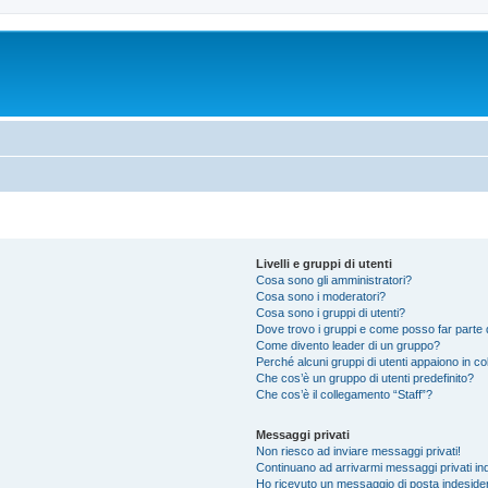
Livelli e gruppi di utenti
Cosa sono gli amministratori?
Cosa sono i moderatori?
Cosa sono i gruppi di utenti?
Dove trovo i gruppi e come posso far parte d
Come divento leader di un gruppo?
Perché alcuni gruppi di utenti appaiono in colo
Che cos’è un gruppo di utenti predefinito?
Che cos’è il collegamento “Staff”?
Messaggi privati
Non riesco ad inviare messaggi privati!
Continuano ad arrivarmi messaggi privati ind
Ho ricevuto un messaggio di posta indeside