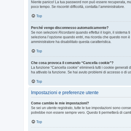
Niente panico! La tua password non può essere recuperata, ma p
poco tempo. Se riscontri difficoltà, contatta l’amministratore.
Top
Perché vengo disconnesso automaticamente?
Se non selezioni
Ricordami
quando effettui il login, il sistem
seleziona l’opzione quando entri, ma ricorda che questo non è con
amministratore ha disabilitato questa caratteristica.
Top
Che cosa provoca il comando “Cancella cookie”?
La funzione “Cancella cookie” eliminerà tutti i cookie generati
ha attivato la funzione. Se hai avuto problemi di accesso o di us
Top
Impostazioni e preferenze utente
Come cambio le mie impostazioni?
Se sei un utente registrato, tutte le tue impostazioni sono con
potrebbe non essere sempre vero. Questo ti permetterà di cambia
Top