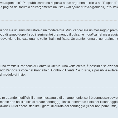
 argomento”. Per pubblicare una risposta ad un argomento, clicca su “Rispondi”. Po
la pagina del forum o dell’argomento (la lista
Puoi aprire nuovi argomenti
,
Puoi vot
 tu non sia un amministratore o un moderatore. Puoi cancellare un messaggio prem
iodo di tempo dopo il suo inserimento) premendo il pulsante
modifica
nel messaggio 
nto dove viene indicato quante volte l’hai modificato. Un utente normale, general
a tramite il Pannello di Controllo Utente. Una volta creata, è possibile seleziona
ndo l’apposita voce nel Pannello di Controllo Utente. Se lo si fa, è possibile evita
el modulo di invio.
(o quando modifichi il primo messaggio di un argomento, se ti è permesso) dovrest
mente non hai il diritto di creare sondaggi). Basta inserire un titolo per il sondaggi
pzione
). Puoi anche stabilire i giorni di durata del sondaggio (0 per non porre limiti