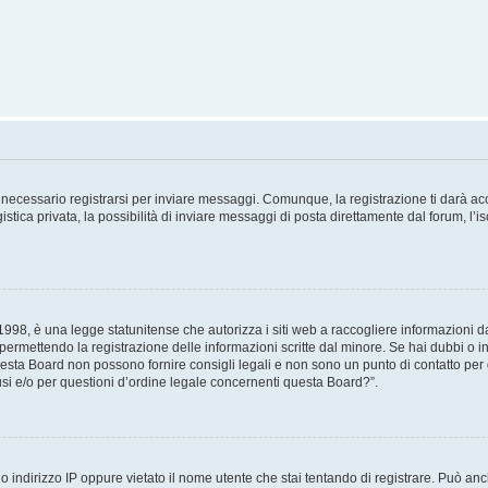
necessario registrarsi per inviare messaggi. Comunque, la registrazione ti darà acce
tica privata, la possibilità di inviare messaggi di posta direttamente dal forum, l’is
98, è una legge statunitense che autorizza i siti web a raccogliere informazioni da 
, permettendo la registrazione delle informazioni scritte dal minore. Se hai dubbi o i
esta Board non possono fornire consigli legali e non sono un punto di contatto per q
i e/o per questioni d’ordine legale concernenti questa Board?”.
 indirizzo IP oppure vietato il nome utente che stai tentando di registrare. Può anch