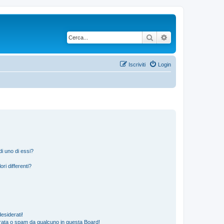
Cerca
Ricerca avanzata
Iscriviti
Login
i uno di essi?
ri differenti?
esiderati!
rata o spam da qualcuno in questa Board!