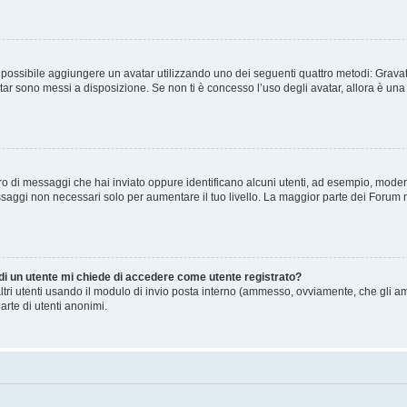
” è possibile aggiungere un avatar utilizzando uno dei seguenti quattro metodi: Gra
atar sono messi a disposizione. Se non ti è concesso l’uso degli avatar, allora è un
mero di messaggi che hai inviato oppure identificano alcuni utenti, ad esempio, mode
ssaggi non necessari solo per aumentare il tuo livello. La maggior parte dei Forum
 di un utente mi chiede di accedere come utente registrato?
altri utenti usando il modulo di invio posta interno (ammesso, ovviamente, che gli a
arte di utenti anonimi.