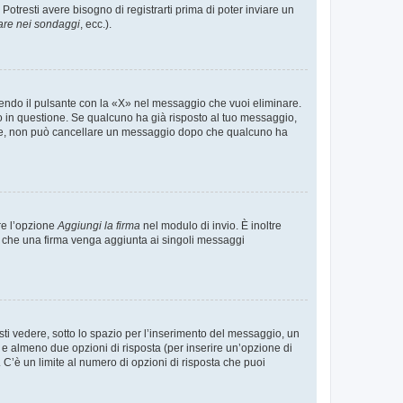
tresti avere bisogno di registrarti prima di poter inviare un
are nei sondaggi
, ecc.).
endo il pulsante con la «X» nel messaggio che vuoi eliminare.
in questione. Se qualcuno ha già risposto al tuo messaggio,
mente, non può cancellare un messaggio dopo che qualcuno ha
re l’opzione
Aggiungi la firma
nel modulo di invio. È inoltre
re che una firma venga aggiunta ai singoli messaggi
i vedere, sotto lo spazio per l’inserimento del messaggio, un
o e almeno due opzioni di risposta (per inserire un’opzione di
). C’è un limite al numero di opzioni di risposta che puoi