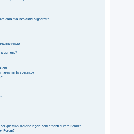
 dalla mia lista amici o ignorati?
 pagina vuota?
i argomenti?
izioni?
un argomento specifico?
co?
d?
 per questioni d’ordine legale concernenti questa Board?
del Forum?