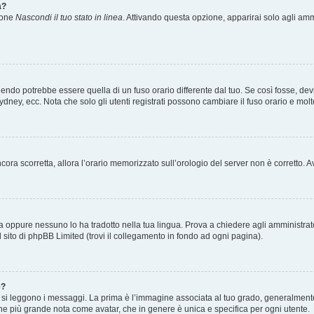
a?
zione
Nascondi il tuo stato in linea
. Attivando questa opzione, apparirai solo agli ammi
ndo potrebbe essere quella di un fuso orario differente dal tuo. Se così fosse, devi 
ydney, ecc. Nota che solo gli utenti registrati possono cambiare il fuso orario e mol
 ancora scorretta, allora l’orario memorizzato sull’orologio del server non è corretto
a oppure nessuno lo ha tradotto nella tua lingua. Prova a chiedere agli amministrator
l sito di phpBB Limited (trovi il collegamento in fondo ad ogni pagina).
e?
 leggono i messaggi. La prima è l’immagine associata al tuo grado, generalmente ha
agine più grande nota come avatar, che in genere è unica e specifica per ogni utente.