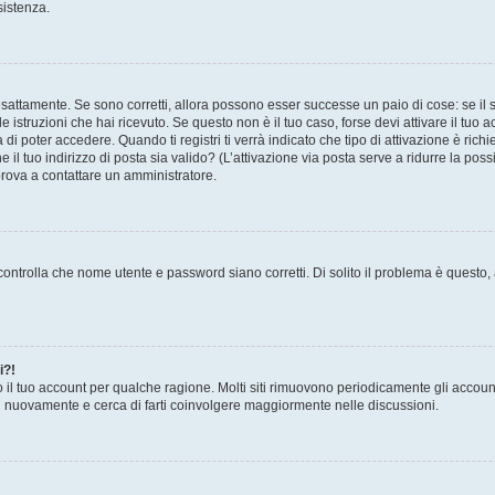
sistenza.
sattamente. Se sono corretti, allora possono esser successe un paio di cose: se il 
le istruzioni che hai ricevuto. Se questo non è il tuo caso, forse devi attivare il tu
di poter accedere. Quando ti registri ti verrà indicato che tipo di attivazione è richi
e il tuo indirizzo di posta sia valido? (L’attivazione via posta serve a ridurre la po
 prova a contattare un amministratore.
ontrolla che nome utente e password siano corretti. Di solito il problema è questo, a
i?!
o il tuo account per qualche ragione. Molti siti rimuovono periodicamente gli accoun
ti nuovamente e cerca di farti coinvolgere maggiormente nelle discussioni.