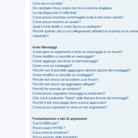
L’ora non è corretta!
Ho cambiato il fuso orario ma l’ora è ancora sbagliata
La mia lingua non è nella lista!
Come posso mostrare un’immagine sotto il mio nome utente?
Come posso inserire un avatar?
Qual è il mio livello e come faccio a cambiarlo?
Perché quando clicco sul collegamento all’indirizzo di posta di un ute
registrato?
Invio Messaggi
Come apro un argomento o invio un messaggio in un forum?
Come modifico o cancello un messaggio?
Come aggiungo una firma ai miei messaggi?
Come creo un sondaggio?
Perché non è possibile aggiungere ulteriori opzioni del sondaggio?
Come modifico o cancello un sondaggio?
Perché non riesco ad accedere a un forum?
Perché non riesco ad aggiungere allegati?
Perché ho ricevuto un richiamo?
Come posso segnalare messaggi ai moderatori?
Che cos’è il pulsante “Salva” nella finestra di invio dei messaggi?
Perché il mio messaggio deve essere approvato?
Come posso spostare in cima un mio argomento?
Formattazione e tipi di argomenti
Cos’è il BBCode?
Posso usare l’HTML?
Cosa sono le emoticon?
Posso inserire delle immagini?