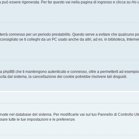
uò essere rigenerata. Per far questo vai nella pagina di ingresso e clicca su
Ho d
a ti terrà connesso per un periodo prestabilito. Questo serve a evitare che qualcuno
sigliato se ti colleghi da un PC usato anche da altri, ad es. in biblioteca, Internet
 da phpBB che ti mantengono autenticato e connesso, oltre a permetterti ad esempio d
cita dal sistema, la cancellazione dei cookie potrebbe risolvere tali disguidi.
servate nel database del sistema. Per modificarle vai sul tuo Pannello di Controllo
re tutte le tue impostazioni e le preferenze.