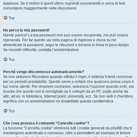
database. Se il motivo è quest’ultimo registrati nuovamente e cerca di farti
coinvolgere maggiormente nelle discussioni.
Top
Ho perso la mia password!
Niente panico! La tua password non può essere recuperata, ma può essere
rigenerata. Per far questo vai nella pagina di ingresso e clicca su
Ho
dimenticato la password
, segui le istruzioni e tornerai in linea in poco tempo.
Se riscontri difficoltà, contatta l’amministratore.
Top
Perché vengo disconnesso automaticamente?
Se non selezioni
Ricordami
quando effettui il login, il sistema ti terrà connesso
per un periodo prestabilito. Questo serve a evitare che qualcuno possa usare il
tuo nome utente. Per rimanere connesso, seleziona l’opzione quando entri, ma
ricorda che questo non è consigliato se ti colleghi da un PC usato anche da
altri, ad es. in biblioteca, Internet point, università, ecc. Se non vedi il checkbox,
significa che un amministratore ha disabilitato questa caratteristica.
Top
Che cosa provoca il comando “Cancella cookie”?
La funzione “Cancella cookie” eliminerà tutti i cookie generati da phpBB che ti
mantengono autenticato e connesso, oltre a permetterti ad esempio di tenere