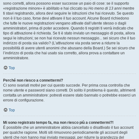
sono corretti, allora possono esser successe un paio di cose: se il supporto
«registrazione minore» è abilitato e hai cliccato su
Ho meno di 13 anni
mentre
ti stavi registrando, allora devi seguire le istruzioni che hai ricevuto. Se questo
non è il tuo caso, forse devi attivare il tuo account. Alcune Board richiedono
che tutte le nuove registrazioni vengano attivate dall’utente stesso o dagli
amministratori, prima di poter accedere. Quando ti registri ti verrà indicato che
tipo di attivazione è richiesta. Se ti è stato inviato un messaggio di posta, allora
segui le istruzioni; se non hai ricevuto nessun messaggio... sei sicuro che il tuo
indirizzo di posta sia valido? (L’attivazione via posta serve a ridurre la
possibilità di avere utenti anonimi che abusano della Board.) Se sei sicuro che
l’indirizzo di posta che hai usato sia corretto, allora prova a contattare un
amministratore.
Top
Perché non riesco a connettermi?
Ci sono svariati motivi per cui questo succede. Per prima cosa controlla che
nome utente e password siano corretti. Di solito il problema è questo, altrimenti
contatta un amministratore: potresti essere stato bannato o potrebbe esserci un
errore di configurazione.
Top
Mi sono registrato tempo fa, ma non riesco più a connettermi?!
È possibile che un amministratore abbia cancellato o disattivato il tuo account
per qualche ragione. Molti siti rimuovono periodicamente gli account degli
utenti che non hanno mai inviato messaggi, per ridurre la grandezza del