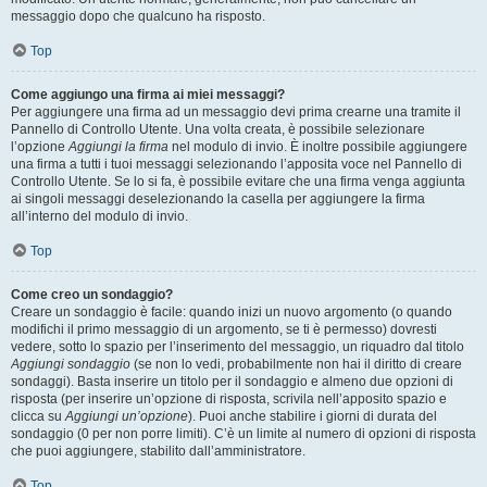
messaggio dopo che qualcuno ha risposto.
Top
Come aggiungo una firma ai miei messaggi?
Per aggiungere una firma ad un messaggio devi prima crearne una tramite il
Pannello di Controllo Utente. Una volta creata, è possibile selezionare
l’opzione
Aggiungi la firma
nel modulo di invio. È inoltre possibile aggiungere
una firma a tutti i tuoi messaggi selezionando l’apposita voce nel Pannello di
Controllo Utente. Se lo si fa, è possibile evitare che una firma venga aggiunta
ai singoli messaggi deselezionando la casella per aggiungere la firma
all’interno del modulo di invio.
Top
Come creo un sondaggio?
Creare un sondaggio è facile: quando inizi un nuovo argomento (o quando
modifichi il primo messaggio di un argomento, se ti è permesso) dovresti
vedere, sotto lo spazio per l’inserimento del messaggio, un riquadro dal titolo
Aggiungi sondaggio
(se non lo vedi, probabilmente non hai il diritto di creare
sondaggi). Basta inserire un titolo per il sondaggio e almeno due opzioni di
risposta (per inserire un’opzione di risposta, scrivila nell’apposito spazio e
clicca su
Aggiungi un’opzione
). Puoi anche stabilire i giorni di durata del
sondaggio (0 per non porre limiti). C’è un limite al numero di opzioni di risposta
che puoi aggiungere, stabilito dall’amministratore.
Top