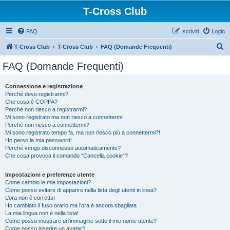
T-Cross Club
FAQ
Iscriviti
Login
C
T-Cross Club
T-Cross Club
FAQ (Domande Frequenti)
e
FAQ (Domande Frequenti)
r
c
Connessione e registrazione
Perché devo registrarmi?
a
Che cosa è COPPA?
Perché non riesco a registrarmi?
Mi sono registrato ma non riesco a connettermi!
Perché non riesco a connettermi?
Mi sono registrato tempo fa, ma non riesco più a connettermi?!
Ho perso la mia password!
Perché vengo disconnesso automaticamente?
Che cosa provoca il comando “Cancella cookie”?
Impostazioni e preferenze utente
Come cambio le mie impostazioni?
Come posso evitare di apparire nella lista degli utenti in linea?
L’ora non è corretta!
Ho cambiato il fuso orario ma l’ora è ancora sbagliata
La mia lingua non è nella lista!
Come posso mostrare un’immagine sotto il mio nome utente?
Come posso inserire un avatar?