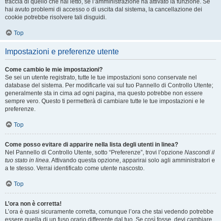
traccia di quello che hai letto, se l’amministrazione ha attivato la funzione. Se
hai avuto problemi di accesso o di uscita dal sistema, la cancellazione dei
cookie potrebbe risolvere tali disguidi.
Top
Impostazioni e preferenze utente
Come cambio le mie impostazioni?
Se sei un utente registrato, tutte le tue impostazioni sono conservate nel
database del sistema. Per modificarle vai sul tuo Pannello di Controllo Utente;
generalmente sta in cima ad ogni pagina, ma questo potrebbe non essere
sempre vero. Questo ti permetterà di cambiare tutte le tue impostazioni e le
preferenze.
Top
Come posso evitare di apparire nella lista degli utenti in linea?
Nel Pannello di Controllo Utente, sotto “Preferenze”, trovi l’opzione
Nascondi il
tuo stato in linea
. Attivando questa opzione, apparirai solo agli amministratori e
a te stesso. Verrai identificato come utente nascosto.
Top
L’ora non è corretta!
L’ora è quasi sicuramente corretta, comunque l’ora che stai vedendo potrebbe
essere quella di un fuso orario differente dal tuo. Se così fosse, devi cambiare