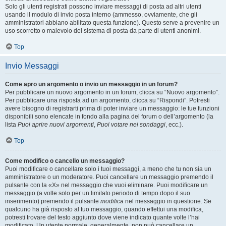
Solo gli utenti registrati possono inviare messaggi di posta ad altri utenti
usando il modulo di invio posta interno (ammesso, ovviamente, che gli
amministratori abbiano abilitato questa funzione). Questo serve a prevenire un
uso scorretto o malevolo del sistema di posta da parte di utenti anonimi.
Top
Invio Messaggi
Come apro un argomento o invio un messaggio in un forum?
Per pubblicare un nuovo argomento in un forum, clicca su “Nuovo argomento”.
Per pubblicare una risposta ad un argomento, clicca su “Rispondi”. Potresti
avere bisogno di registrarti prima di poter inviare un messaggio: le tue funzioni
disponibili sono elencate in fondo alla pagina del forum o dell’argomento (la
lista
Puoi aprire nuovi argomenti
,
Puoi votare nei sondaggi
, ecc.).
Top
Come modifico o cancello un messaggio?
Puoi modificare o cancellare solo i tuoi messaggi, a meno che tu non sia un
amministratore o un moderatore. Puoi cancellare un messaggio premendo il
pulsante con la «X» nel messaggio che vuoi eliminare. Puoi modificare un
messaggio (a volte solo per un limitato periodo di tempo dopo il suo
inserimento) premendo il pulsante
modifica
nel messaggio in questione. Se
qualcuno ha già risposto al tuo messaggio, quando effettui una modifica,
potresti trovare del testo aggiunto dove viene indicato quante volte l’hai
modificato. Un utente normale, generalmente, non può cancellare un