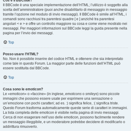
Cos’è il BBCode?
Il BBCode è una speciale implementazione dell’HTML; l’utilizzo è soggetto alla
scelta dell’amministratore (puoi anche disabilitarlo di messaggio in messaggio
tramite l’opzione nel modulo di invio messaggi). Il BBCode è simile all’HTML, i
comandi sono racchiusi tra parentesi quadre [ e ] anziché tra parentesi
angolari < e > e offre un controllo maggiore su cosa e come viene mostrato nei
messaggi. Per maggiori informazioni sul BBCode leggi la guida presente nella
pagina per l’invio dei messaggi.
Top
Posso usare l’HTML?
No. Non è possibile inserire del codice HTML e ottenere che sia interpretato
come tale in questo Forum. La maggior parte delle funzioni dell’HTML può
essere sostituita dal BBCode.
Top
Cosa sono le emoticon?
Le «emoticon» o «faccine» (in inglese,
emoticons
o
smileys
) sono piccole
immagini che possono essere usate per esprimere una sensazione o
un’emozione con pochi caratteri; ad es. :) significa felice, :( significa triste.
Questo Forum trasforma automaticamente queste serie di caratteri in immagini.
La lista completa delle emoticon è visibile nella pagina di invio messaggi.
Cerca di non esagerare nell’uso delle emoticon, possono facilmente rendere
un messaggio illeggibile, e un moderatore potrebbe decidere di modificarlo o
addirittura rimuoverlo.