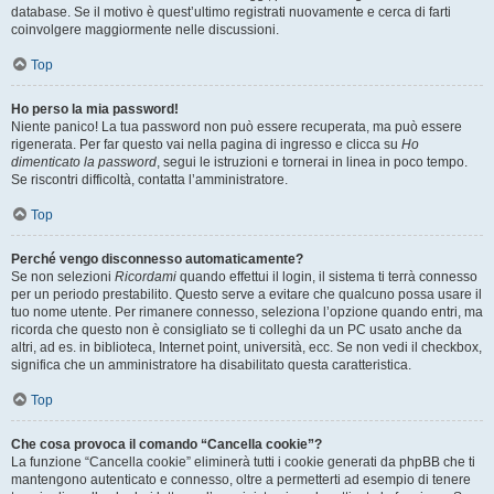
database. Se il motivo è quest’ultimo registrati nuovamente e cerca di farti
coinvolgere maggiormente nelle discussioni.
Top
Ho perso la mia password!
Niente panico! La tua password non può essere recuperata, ma può essere
rigenerata. Per far questo vai nella pagina di ingresso e clicca su
Ho
dimenticato la password
, segui le istruzioni e tornerai in linea in poco tempo.
Se riscontri difficoltà, contatta l’amministratore.
Top
Perché vengo disconnesso automaticamente?
Se non selezioni
Ricordami
quando effettui il login, il sistema ti terrà connesso
per un periodo prestabilito. Questo serve a evitare che qualcuno possa usare il
tuo nome utente. Per rimanere connesso, seleziona l’opzione quando entri, ma
ricorda che questo non è consigliato se ti colleghi da un PC usato anche da
altri, ad es. in biblioteca, Internet point, università, ecc. Se non vedi il checkbox,
significa che un amministratore ha disabilitato questa caratteristica.
Top
Che cosa provoca il comando “Cancella cookie”?
La funzione “Cancella cookie” eliminerà tutti i cookie generati da phpBB che ti
mantengono autenticato e connesso, oltre a permetterti ad esempio di tenere