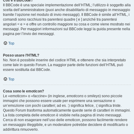
Cos’è il BBCode?
Il BBCode è una speciale implementazione dell’HTML; l’utilizzo è soggetto alla
scelta dell’amministratore (puoi anche disabilitarlo di messaggio in messaggio
tramite l’opzione nel modulo di invio messaggi). Il BBCode è simile all’HTML, i
comandi sono racchiusi tra parentesi quadre [ e ] anziché tra parentesi
angolari < e > e offre un controllo maggiore su cosa e come viene mostrato nei
messaggi. Per maggiori informazioni sul BBCode leggi la guida presente nella
pagina per l’invio dei messaggi.
Top
Posso usare l’HTML?
No. Non è possibile inserire del codice HTML e ottenere che sia interpretato
come tale in questo Forum. La maggior parte delle funzioni dell’HTML può
essere sostituita dal BBCode.
Top
Cosa sono le emoticon?
Le «emoticon» o «faccine» (in inglese,
emoticons
o
smileys
) sono piccole
immagini che possono essere usate per esprimere una sensazione o
un’emozione con pochi caratteri; ad es. :) significa felice, :( significa triste.
Questo Forum trasforma automaticamente queste serie di caratteri in immagini.
La lista completa delle emoticon è visibile nella pagina di invio messaggi.
Cerca di non esagerare nell’uso delle emoticon, possono facilmente rendere
un messaggio illeggibile, e un moderatore potrebbe decidere di modificarlo o
addirittura rimuoverlo.