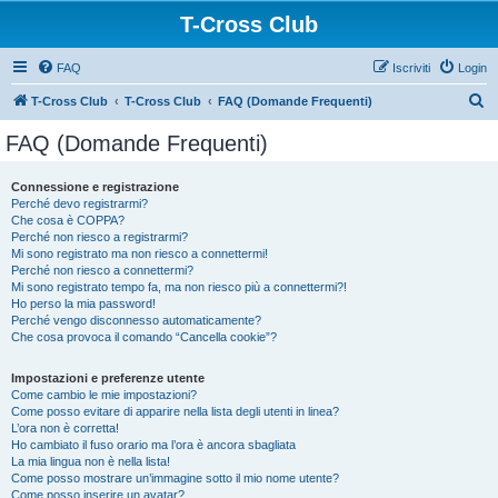
T-Cross Club
FAQ
Iscriviti
Login
C
T-Cross Club
T-Cross Club
FAQ (Domande Frequenti)
e
FAQ (Domande Frequenti)
r
c
Connessione e registrazione
Perché devo registrarmi?
a
Che cosa è COPPA?
Perché non riesco a registrarmi?
Mi sono registrato ma non riesco a connettermi!
Perché non riesco a connettermi?
Mi sono registrato tempo fa, ma non riesco più a connettermi?!
Ho perso la mia password!
Perché vengo disconnesso automaticamente?
Che cosa provoca il comando “Cancella cookie”?
Impostazioni e preferenze utente
Come cambio le mie impostazioni?
Come posso evitare di apparire nella lista degli utenti in linea?
L’ora non è corretta!
Ho cambiato il fuso orario ma l’ora è ancora sbagliata
La mia lingua non è nella lista!
Come posso mostrare un’immagine sotto il mio nome utente?
Come posso inserire un avatar?