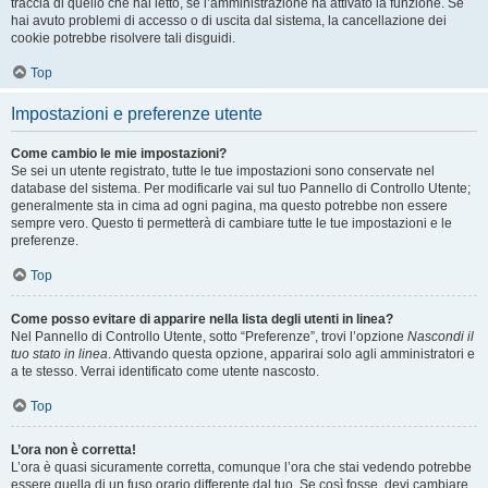
traccia di quello che hai letto, se l’amministrazione ha attivato la funzione. Se
hai avuto problemi di accesso o di uscita dal sistema, la cancellazione dei
cookie potrebbe risolvere tali disguidi.
Top
Impostazioni e preferenze utente
Come cambio le mie impostazioni?
Se sei un utente registrato, tutte le tue impostazioni sono conservate nel
database del sistema. Per modificarle vai sul tuo Pannello di Controllo Utente;
generalmente sta in cima ad ogni pagina, ma questo potrebbe non essere
sempre vero. Questo ti permetterà di cambiare tutte le tue impostazioni e le
preferenze.
Top
Come posso evitare di apparire nella lista degli utenti in linea?
Nel Pannello di Controllo Utente, sotto “Preferenze”, trovi l’opzione
Nascondi il
tuo stato in linea
. Attivando questa opzione, apparirai solo agli amministratori e
a te stesso. Verrai identificato come utente nascosto.
Top
L’ora non è corretta!
L’ora è quasi sicuramente corretta, comunque l’ora che stai vedendo potrebbe
essere quella di un fuso orario differente dal tuo. Se così fosse, devi cambiare