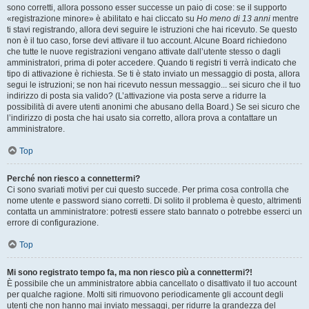
sono corretti, allora possono esser successe un paio di cose: se il supporto
«registrazione minore» è abilitato e hai cliccato su
Ho meno di 13 anni
mentre
ti stavi registrando, allora devi seguire le istruzioni che hai ricevuto. Se questo
non è il tuo caso, forse devi attivare il tuo account. Alcune Board richiedono
che tutte le nuove registrazioni vengano attivate dall’utente stesso o dagli
amministratori, prima di poter accedere. Quando ti registri ti verrà indicato che
tipo di attivazione è richiesta. Se ti è stato inviato un messaggio di posta, allora
segui le istruzioni; se non hai ricevuto nessun messaggio... sei sicuro che il tuo
indirizzo di posta sia valido? (L’attivazione via posta serve a ridurre la
possibilità di avere utenti anonimi che abusano della Board.) Se sei sicuro che
l’indirizzo di posta che hai usato sia corretto, allora prova a contattare un
amministratore.
Top
Perché non riesco a connettermi?
Ci sono svariati motivi per cui questo succede. Per prima cosa controlla che
nome utente e password siano corretti. Di solito il problema è questo, altrimenti
contatta un amministratore: potresti essere stato bannato o potrebbe esserci un
errore di configurazione.
Top
Mi sono registrato tempo fa, ma non riesco più a connettermi?!
È possibile che un amministratore abbia cancellato o disattivato il tuo account
per qualche ragione. Molti siti rimuovono periodicamente gli account degli
utenti che non hanno mai inviato messaggi, per ridurre la grandezza del