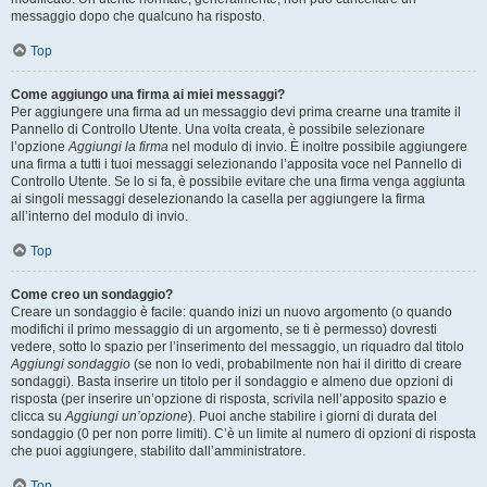
messaggio dopo che qualcuno ha risposto.
Top
Come aggiungo una firma ai miei messaggi?
Per aggiungere una firma ad un messaggio devi prima crearne una tramite il
Pannello di Controllo Utente. Una volta creata, è possibile selezionare
l’opzione
Aggiungi la firma
nel modulo di invio. È inoltre possibile aggiungere
una firma a tutti i tuoi messaggi selezionando l’apposita voce nel Pannello di
Controllo Utente. Se lo si fa, è possibile evitare che una firma venga aggiunta
ai singoli messaggi deselezionando la casella per aggiungere la firma
all’interno del modulo di invio.
Top
Come creo un sondaggio?
Creare un sondaggio è facile: quando inizi un nuovo argomento (o quando
modifichi il primo messaggio di un argomento, se ti è permesso) dovresti
vedere, sotto lo spazio per l’inserimento del messaggio, un riquadro dal titolo
Aggiungi sondaggio
(se non lo vedi, probabilmente non hai il diritto di creare
sondaggi). Basta inserire un titolo per il sondaggio e almeno due opzioni di
risposta (per inserire un’opzione di risposta, scrivila nell’apposito spazio e
clicca su
Aggiungi un’opzione
). Puoi anche stabilire i giorni di durata del
sondaggio (0 per non porre limiti). C’è un limite al numero di opzioni di risposta
che puoi aggiungere, stabilito dall’amministratore.
Top