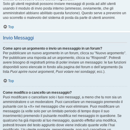
Solo gli utenti registrati possono inviare messaggi di posta ad altri utenti
usando il modulo di invio posta interno (ammesso, ovviamente, che gli
amministratori abbiano abilitato questa funzione). Questo serve a prevenire un
uso scorretto o malevolo del sistema di posta da parte di utenti anonimi.
Top
Invio Messaggi
Come apro un argomento o invio un messaggio in un forum?
Per pubblicare un nuovo argomento in un forum, clicca su “Nuovo argomento”.
Per pubblicare una risposta ad un argomento, clicca su “Rispondi”. Potresti
avere bisogno di registrarti prima di poter inviare un messaggio: le tue funzioni
disponibili sono elencate in fondo alla pagina del forum o dell’argomento (la
lista
Puoi aprire nuovi argomenti
,
Puoi votare nei sondaggi
, ecc.).
Top
Come modifico o cancello un messaggio?
Puoi modificare o cancellare solo i tuoi messaggi, a meno che tu non sia un
amministratore o un moderatore. Puoi cancellare un messaggio premendo il
pulsante con la «X» nel messaggio che vuoi eliminare. Puoi modificare un
messaggio (a volte solo per un limitato periodo di tempo dopo il suo
inserimento) premendo il pulsante
modifica
nel messaggio in questione. Se
qualcuno ha già risposto al tuo messaggio, quando effettui una modifica,
potresti trovare del testo aggiunto dove viene indicato quante volte l’hai
modificato. Un utente normale, generalmente, non può cancellare un