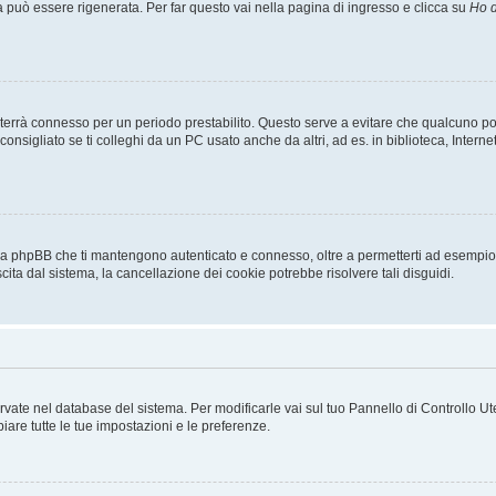
uò essere rigenerata. Per far questo vai nella pagina di ingresso e clicca su
Ho d
a ti terrà connesso per un periodo prestabilito. Questo serve a evitare che qualcuno
sigliato se ti colleghi da un PC usato anche da altri, ad es. in biblioteca, Internet
 da phpBB che ti mantengono autenticato e connesso, oltre a permetterti ad esempio d
cita dal sistema, la cancellazione dei cookie potrebbe risolvere tali disguidi.
servate nel database del sistema. Per modificarle vai sul tuo Pannello di Controllo
re tutte le tue impostazioni e le preferenze.