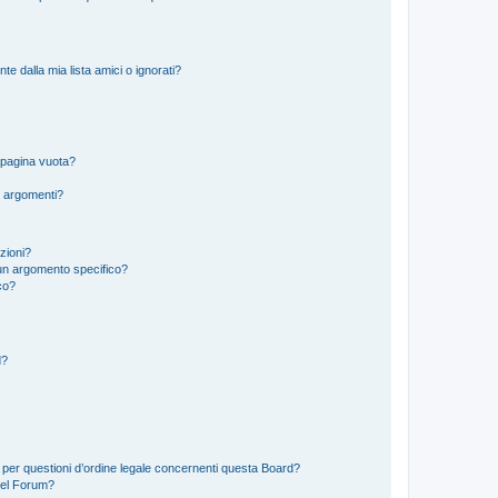
 dalla mia lista amici o ignorati?
 pagina vuota?
i argomenti?
izioni?
un argomento specifico?
co?
d?
 per questioni d’ordine legale concernenti questa Board?
del Forum?