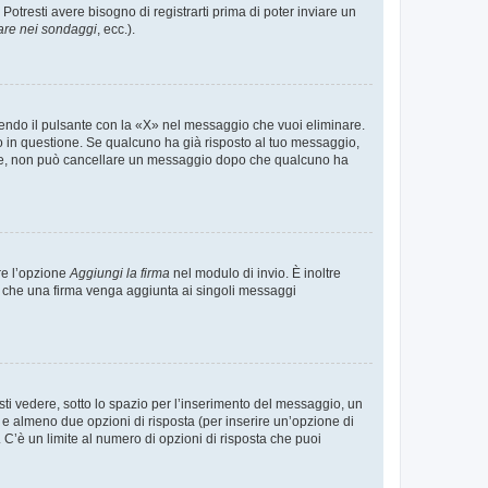
tresti avere bisogno di registrarti prima di poter inviare un
are nei sondaggi
, ecc.).
endo il pulsante con la «X» nel messaggio che vuoi eliminare.
in questione. Se qualcuno ha già risposto al tuo messaggio,
mente, non può cancellare un messaggio dopo che qualcuno ha
re l’opzione
Aggiungi la firma
nel modulo di invio. È inoltre
re che una firma venga aggiunta ai singoli messaggi
i vedere, sotto lo spazio per l’inserimento del messaggio, un
o e almeno due opzioni di risposta (per inserire un’opzione di
). C’è un limite al numero di opzioni di risposta che puoi