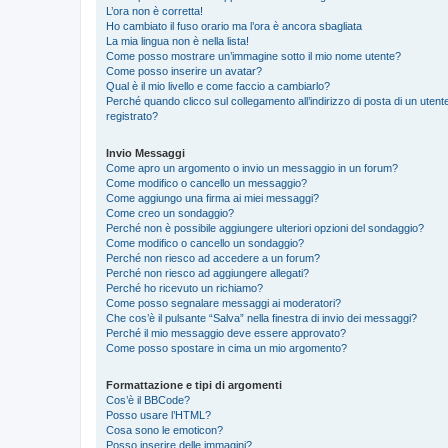
L’ora non è corretta!
Ho cambiato il fuso orario ma l’ora è ancora sbagliata
La mia lingua non è nella lista!
Come posso mostrare un’immagine sotto il mio nome utente?
Come posso inserire un avatar?
Qual è il mio livello e come faccio a cambiarlo?
Perché quando clicco sul collegamento all’indirizzo di posta di un ute
registrato?
Invio Messaggi
Come apro un argomento o invio un messaggio in un forum?
Come modifico o cancello un messaggio?
Come aggiungo una firma ai miei messaggi?
Come creo un sondaggio?
Perché non è possibile aggiungere ulteriori opzioni del sondaggio?
Come modifico o cancello un sondaggio?
Perché non riesco ad accedere a un forum?
Perché non riesco ad aggiungere allegati?
Perché ho ricevuto un richiamo?
Come posso segnalare messaggi ai moderatori?
Che cos’è il pulsante “Salva” nella finestra di invio dei messaggi?
Perché il mio messaggio deve essere approvato?
Come posso spostare in cima un mio argomento?
Formattazione e tipi di argomenti
Cos’è il BBCode?
Posso usare l’HTML?
Cosa sono le emoticon?
Posso inserire delle immagini?