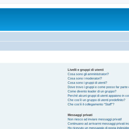
Livelli e gruppi di utenti
Cosa sono gli amministratori?
Cosa sono i moderatori?
Cosa sono i gruppi di utenti?
Dove trovo i gruppi e come posso far parte d
Come divento leader di un gruppo?
Perché alcuni gruppi di utenti appaiono in colo
Che cos’è un gruppo di utenti predefinito?
Che cos’è il collegamento “Staff”?
Messaggi privati
Non riesco ad inviare messaggi privati!
Continuano ad arrivarmi messaggi privati ind
Ho ricevuto un messaggio di posta indeside