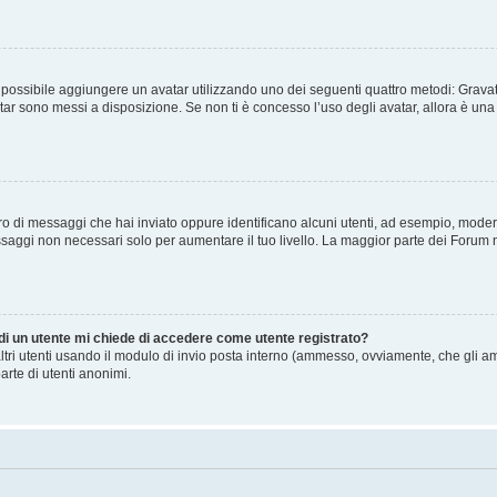
” è possibile aggiungere un avatar utilizzando uno dei seguenti quattro metodi: Gra
atar sono messi a disposizione. Se non ti è concesso l’uso degli avatar, allora è un
mero di messaggi che hai inviato oppure identificano alcuni utenti, ad esempio, mode
ssaggi non necessari solo per aumentare il tuo livello. La maggior parte dei Forum
 di un utente mi chiede di accedere come utente registrato?
altri utenti usando il modulo di invio posta interno (ammesso, ovviamente, che gli a
arte di utenti anonimi.