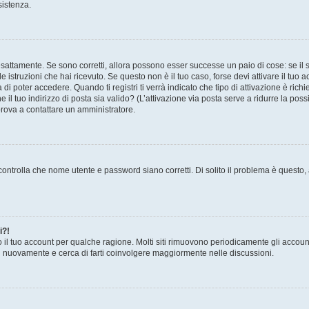
sistenza.
sattamente. Se sono corretti, allora possono esser successe un paio di cose: se il 
le istruzioni che hai ricevuto. Se questo non è il tuo caso, forse devi attivare il tu
di poter accedere. Quando ti registri ti verrà indicato che tipo di attivazione è richi
e il tuo indirizzo di posta sia valido? (L’attivazione via posta serve a ridurre la po
 prova a contattare un amministratore.
ontrolla che nome utente e password siano corretti. Di solito il problema è questo, a
i?!
o il tuo account per qualche ragione. Molti siti rimuovono periodicamente gli accoun
ti nuovamente e cerca di farti coinvolgere maggiormente nelle discussioni.