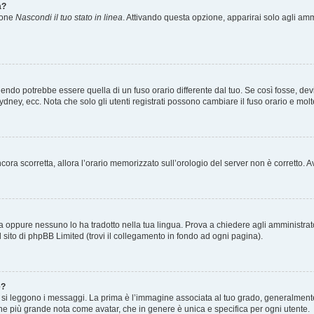
a?
zione
Nascondi il tuo stato in linea
. Attivando questa opzione, apparirai solo agli ammi
ndo potrebbe essere quella di un fuso orario differente dal tuo. Se così fosse, devi 
ydney, ecc. Nota che solo gli utenti registrati possono cambiare il fuso orario e mol
 ancora scorretta, allora l’orario memorizzato sull’orologio del server non è corretto
a oppure nessuno lo ha tradotto nella tua lingua. Prova a chiedere agli amministrator
l sito di phpBB Limited (trovi il collegamento in fondo ad ogni pagina).
e?
 leggono i messaggi. La prima è l’immagine associata al tuo grado, generalmente ha
agine più grande nota come avatar, che in genere è unica e specifica per ogni utente.