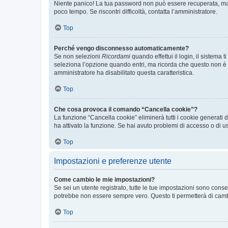
Niente panico! La tua password non può essere recuperata, ma p
poco tempo. Se riscontri difficoltà, contatta l’amministratore.
Top
Perché vengo disconnesso automaticamente?
Se non selezioni
Ricordami
quando effettui il login, il sistem
seleziona l’opzione quando entri, ma ricorda che questo non è con
amministratore ha disabilitato questa caratteristica.
Top
Che cosa provoca il comando “Cancella cookie”?
La funzione “Cancella cookie” eliminerà tutti i cookie generati
ha attivato la funzione. Se hai avuto problemi di accesso o di us
Top
Impostazioni e preferenze utente
Come cambio le mie impostazioni?
Se sei un utente registrato, tutte le tue impostazioni sono con
potrebbe non essere sempre vero. Questo ti permetterà di cambia
Top