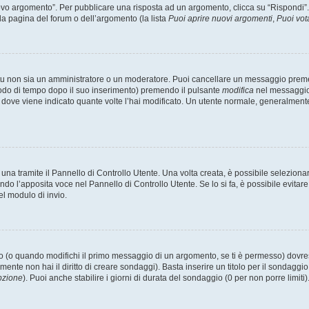
 argomento”. Per pubblicare una risposta ad un argomento, clicca su “Rispondi”. Po
la pagina del forum o dell’argomento (la lista
Puoi aprire nuovi argomenti
,
Puoi vot
 tu non sia un amministratore o un moderatore. Puoi cancellare un messaggio prem
iodo di tempo dopo il suo inserimento) premendo il pulsante
modifica
nel messaggio 
nto dove viene indicato quante volte l’hai modificato. Un utente normale, general
a tramite il Pannello di Controllo Utente. Una volta creata, è possibile seleziona
ndo l’apposita voce nel Pannello di Controllo Utente. Se lo si fa, è possibile evita
el modulo di invio.
(o quando modifichi il primo messaggio di un argomento, se ti è permesso) dovrest
mente non hai il diritto di creare sondaggi). Basta inserire un titolo per il sondaggi
pzione
). Puoi anche stabilire i giorni di durata del sondaggio (0 per non porre limiti