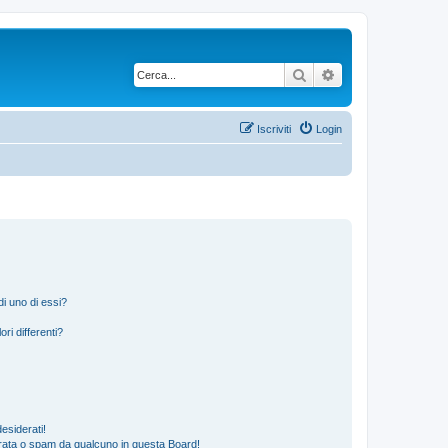
Cerca
Ricerca avanzata
Iscriviti
Login
i uno di essi?
ri differenti?
esiderati!
rata o spam da qualcuno in questa Board!