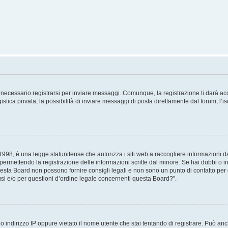
necessario registrarsi per inviare messaggi. Comunque, la registrazione ti darà acce
tica privata, la possibilità di inviare messaggi di posta direttamente dal forum, l’is
98, è una legge statunitense che autorizza i siti web a raccogliere informazioni da 
, permettendo la registrazione delle informazioni scritte dal minore. Se hai dubbi o i
esta Board non possono fornire consigli legali e non sono un punto di contatto per q
i e/o per questioni d’ordine legale concernenti questa Board?”.
 indirizzo IP oppure vietato il nome utente che stai tentando di registrare. Può anch