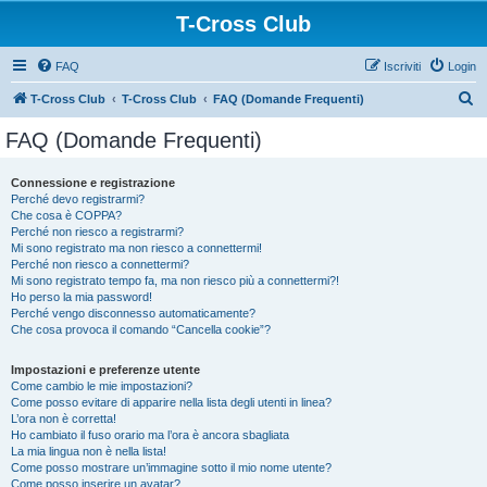
T-Cross Club
FAQ
Iscriviti
Login
C
T-Cross Club
T-Cross Club
FAQ (Domande Frequenti)
e
FAQ (Domande Frequenti)
r
c
Connessione e registrazione
Perché devo registrarmi?
a
Che cosa è COPPA?
Perché non riesco a registrarmi?
Mi sono registrato ma non riesco a connettermi!
Perché non riesco a connettermi?
Mi sono registrato tempo fa, ma non riesco più a connettermi?!
Ho perso la mia password!
Perché vengo disconnesso automaticamente?
Che cosa provoca il comando “Cancella cookie”?
Impostazioni e preferenze utente
Come cambio le mie impostazioni?
Come posso evitare di apparire nella lista degli utenti in linea?
L’ora non è corretta!
Ho cambiato il fuso orario ma l’ora è ancora sbagliata
La mia lingua non è nella lista!
Come posso mostrare un’immagine sotto il mio nome utente?
Come posso inserire un avatar?