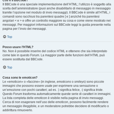
Cos’è il BBCode?
Il BBCode è una speciale implementazione dell’HTML; l’utilizzo è soggetto alla
scelta dell’amministratore (puoi anche disabilitarlo di messaggio in messaggio
tramite l’opzione nel modulo di invio messaggi). Il BBCode è simile all’HTML, i
comandi sono racchiusi tra parentesi quadre [ e ] anziché tra parentesi
angolari < e > e offre un controllo maggiore su cosa e come viene mostrato nei
messaggi. Per maggiori informazioni sul BBCode leggi la guida presente nella
pagina per l’invio dei messaggi.
Top
Posso usare l’HTML?
No. Non è possibile inserire del codice HTML e ottenere che sia interpretato
come tale in questo Forum. La maggior parte delle funzioni dell’HTML può
essere sostituita dal BBCode.
Top
Cosa sono le emoticon?
Le «emoticon» o «faccine» (in inglese,
emoticons
o
smileys
) sono piccole
immagini che possono essere usate per esprimere una sensazione o
un’emozione con pochi caratteri; ad es. :) significa felice, :( significa triste.
Questo Forum trasforma automaticamente queste serie di caratteri in immagini.
La lista completa delle emoticon è visibile nella pagina di invio messaggi.
Cerca di non esagerare nell’uso delle emoticon, possono facilmente rendere
un messaggio illeggibile, e un moderatore potrebbe decidere di modificarlo o
addirittura rimuoverlo.