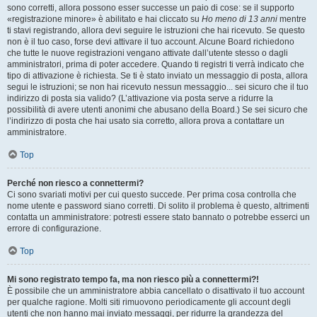
sono corretti, allora possono esser successe un paio di cose: se il supporto
«registrazione minore» è abilitato e hai cliccato su
Ho meno di 13 anni
mentre
ti stavi registrando, allora devi seguire le istruzioni che hai ricevuto. Se questo
non è il tuo caso, forse devi attivare il tuo account. Alcune Board richiedono
che tutte le nuove registrazioni vengano attivate dall’utente stesso o dagli
amministratori, prima di poter accedere. Quando ti registri ti verrà indicato che
tipo di attivazione è richiesta. Se ti è stato inviato un messaggio di posta, allora
segui le istruzioni; se non hai ricevuto nessun messaggio... sei sicuro che il tuo
indirizzo di posta sia valido? (L’attivazione via posta serve a ridurre la
possibilità di avere utenti anonimi che abusano della Board.) Se sei sicuro che
l’indirizzo di posta che hai usato sia corretto, allora prova a contattare un
amministratore.
Top
Perché non riesco a connettermi?
Ci sono svariati motivi per cui questo succede. Per prima cosa controlla che
nome utente e password siano corretti. Di solito il problema è questo, altrimenti
contatta un amministratore: potresti essere stato bannato o potrebbe esserci un
errore di configurazione.
Top
Mi sono registrato tempo fa, ma non riesco più a connettermi?!
È possibile che un amministratore abbia cancellato o disattivato il tuo account
per qualche ragione. Molti siti rimuovono periodicamente gli account degli
utenti che non hanno mai inviato messaggi, per ridurre la grandezza del