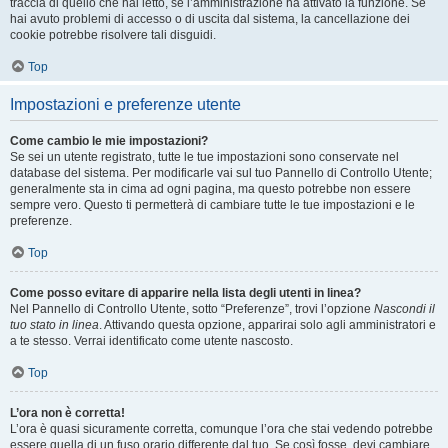
traccia di quello che hai letto, se l’amministrazione ha attivato la funzione. Se
hai avuto problemi di accesso o di uscita dal sistema, la cancellazione dei
cookie potrebbe risolvere tali disguidi.
Top
Impostazioni e preferenze utente
Come cambio le mie impostazioni?
Se sei un utente registrato, tutte le tue impostazioni sono conservate nel
database del sistema. Per modificarle vai sul tuo Pannello di Controllo Utente;
generalmente sta in cima ad ogni pagina, ma questo potrebbe non essere
sempre vero. Questo ti permetterà di cambiare tutte le tue impostazioni e le
preferenze.
Top
Come posso evitare di apparire nella lista degli utenti in linea?
Nel Pannello di Controllo Utente, sotto “Preferenze”, trovi l’opzione
Nascondi il
tuo stato in linea
. Attivando questa opzione, apparirai solo agli amministratori e
a te stesso. Verrai identificato come utente nascosto.
Top
L’ora non è corretta!
L’ora è quasi sicuramente corretta, comunque l’ora che stai vedendo potrebbe
essere quella di un fuso orario differente dal tuo. Se così fosse, devi cambiare