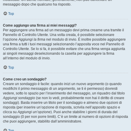
messaggio dopo che qualcuno ha risposto.
Top
Come aggiungo una firma ai miei messaggi?
Per aggiungere una firma ad un messaggio devi prima crearne una tramite il
Pannello di Controllo Utente. Una volta creata, è possibile selezionare
l’opzione
Aggiungi la firma
nel modulo di invio. È inoltre possibile aggiungere
una firma a tutti i tuoi messaggi selezionando l’apposita voce nel Pannello di
Controllo Utente. Se lo si fa, è possibile evitare che una firma venga aggiunta
ai singoli messaggi deselezionando la casella per aggiungere la firma
all’interno del modulo di invio.
Top
Come creo un sondaggio?
Creare un sondaggio è facile: quando inizi un nuovo argomento (o quando
modifichi il primo messaggio di un argomento, se ti è permesso) dovresti
vedere, sotto lo spazio per l’inserimento del messaggio, un riquadro dal titolo
Aggiungi sondaggio
(se non lo vedi, probabilmente non hai il diritto di creare
sondaggi). Basta inserire un titolo per il sondaggio e almeno due opzioni di
risposta (per inserire un’opzione di risposta, scrivila nell’apposito spazio e
clicca su
Aggiungi un’opzione
). Puoi anche stabilire i giorni di durata del
sondaggio (0 per non porre limiti). C’è un limite al numero di opzioni di risposta
che puoi aggiungere, stabilito dall’amministratore.
Top