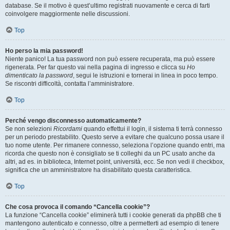
database. Se il motivo è quest’ultimo registrati nuovamente e cerca di farti
coinvolgere maggiormente nelle discussioni.
Top
Ho perso la mia password!
Niente panico! La tua password non può essere recuperata, ma può essere
rigenerata. Per far questo vai nella pagina di ingresso e clicca su
Ho
dimenticato la password
, segui le istruzioni e tornerai in linea in poco tempo.
Se riscontri difficoltà, contatta l’amministratore.
Top
Perché vengo disconnesso automaticamente?
Se non selezioni
Ricordami
quando effettui il login, il sistema ti terrà connesso
per un periodo prestabilito. Questo serve a evitare che qualcuno possa usare il
tuo nome utente. Per rimanere connesso, seleziona l’opzione quando entri, ma
ricorda che questo non è consigliato se ti colleghi da un PC usato anche da
altri, ad es. in biblioteca, Internet point, università, ecc. Se non vedi il checkbox,
significa che un amministratore ha disabilitato questa caratteristica.
Top
Che cosa provoca il comando “Cancella cookie”?
La funzione “Cancella cookie” eliminerà tutti i cookie generati da phpBB che ti
mantengono autenticato e connesso, oltre a permetterti ad esempio di tenere