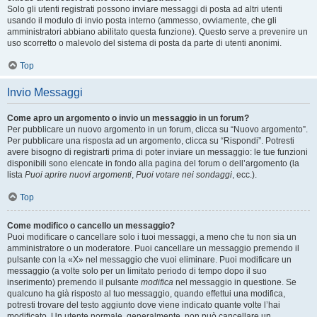
Solo gli utenti registrati possono inviare messaggi di posta ad altri utenti
usando il modulo di invio posta interno (ammesso, ovviamente, che gli
amministratori abbiano abilitato questa funzione). Questo serve a prevenire un
uso scorretto o malevolo del sistema di posta da parte di utenti anonimi.
Top
Invio Messaggi
Come apro un argomento o invio un messaggio in un forum?
Per pubblicare un nuovo argomento in un forum, clicca su “Nuovo argomento”.
Per pubblicare una risposta ad un argomento, clicca su “Rispondi”. Potresti
avere bisogno di registrarti prima di poter inviare un messaggio: le tue funzioni
disponibili sono elencate in fondo alla pagina del forum o dell’argomento (la
lista
Puoi aprire nuovi argomenti
,
Puoi votare nei sondaggi
, ecc.).
Top
Come modifico o cancello un messaggio?
Puoi modificare o cancellare solo i tuoi messaggi, a meno che tu non sia un
amministratore o un moderatore. Puoi cancellare un messaggio premendo il
pulsante con la «X» nel messaggio che vuoi eliminare. Puoi modificare un
messaggio (a volte solo per un limitato periodo di tempo dopo il suo
inserimento) premendo il pulsante
modifica
nel messaggio in questione. Se
qualcuno ha già risposto al tuo messaggio, quando effettui una modifica,
potresti trovare del testo aggiunto dove viene indicato quante volte l’hai
modificato. Un utente normale, generalmente, non può cancellare un