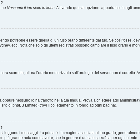
a?
zione
Nascondi il tuo stato in linea
. Attivando questa opzione, apparirai solo agli ammi
ndo potrebbe essere quella di un fuso orario differente dal tuo. Se così fosse, devi 
ydney, ecc. Nota che solo gli utenti registrati possono cambiare il fuso orario e mol
 ancora scorretta, allora l’orario memorizzato sull’orologio del server non è corretto
a oppure nessuno lo ha tradotto nella tua lingua. Prova a chiedere agli amministrator
l sito di phpBB Limited (trovi il collegamento in fondo ad ogni pagina).
e?
 leggono i messaggi. La prima è l’immagine associata al tuo grado, generalmente ha
agine più grande nota come avatar, che in genere è unica e specifica per ogni utente.