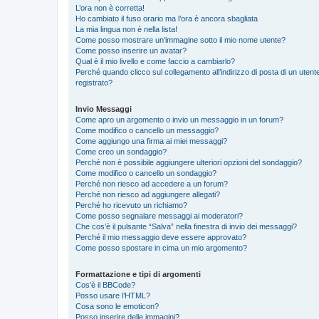
L’ora non è corretta!
Ho cambiato il fuso orario ma l’ora è ancora sbagliata
La mia lingua non è nella lista!
Come posso mostrare un’immagine sotto il mio nome utente?
Come posso inserire un avatar?
Qual è il mio livello e come faccio a cambiarlo?
Perché quando clicco sul collegamento all’indirizzo di posta di un ute
registrato?
Invio Messaggi
Come apro un argomento o invio un messaggio in un forum?
Come modifico o cancello un messaggio?
Come aggiungo una firma ai miei messaggi?
Come creo un sondaggio?
Perché non è possibile aggiungere ulteriori opzioni del sondaggio?
Come modifico o cancello un sondaggio?
Perché non riesco ad accedere a un forum?
Perché non riesco ad aggiungere allegati?
Perché ho ricevuto un richiamo?
Come posso segnalare messaggi ai moderatori?
Che cos’è il pulsante “Salva” nella finestra di invio dei messaggi?
Perché il mio messaggio deve essere approvato?
Come posso spostare in cima un mio argomento?
Formattazione e tipi di argomenti
Cos’è il BBCode?
Posso usare l’HTML?
Cosa sono le emoticon?
Posso inserire delle immagini?