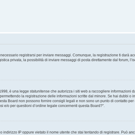
necessario registrarsi per inviare messaggi. Comunque, la registrazione ti darà acce
tica privata, la possibilità di inviare messaggi di posta direttamente dal forum, l’is
98, è una legge statunitense che autorizza i siti web a raccogliere informazioni da 
, permettendo la registrazione delle informazioni scritte dal minore. Se hai dubbi o i
esta Board non possono fornire consigli legali e non sono un punto di contatto per q
i e/o per questioni d’ordine legale concernenti questa Board?”.
 indirizzo IP oppure vietato il nome utente che stai tentando di registrare. Può anch