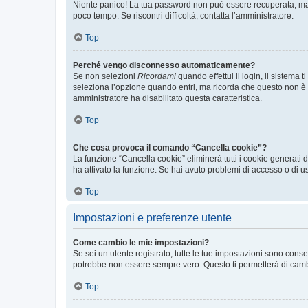
Niente panico! La tua password non può essere recuperata, ma p
poco tempo. Se riscontri difficoltà, contatta l’amministratore.
Top
Perché vengo disconnesso automaticamente?
Se non selezioni
Ricordami
quando effettui il login, il sistem
seleziona l’opzione quando entri, ma ricorda che questo non è con
amministratore ha disabilitato questa caratteristica.
Top
Che cosa provoca il comando “Cancella cookie”?
La funzione “Cancella cookie” eliminerà tutti i cookie generati
ha attivato la funzione. Se hai avuto problemi di accesso o di us
Top
Impostazioni e preferenze utente
Come cambio le mie impostazioni?
Se sei un utente registrato, tutte le tue impostazioni sono con
potrebbe non essere sempre vero. Questo ti permetterà di cambia
Top