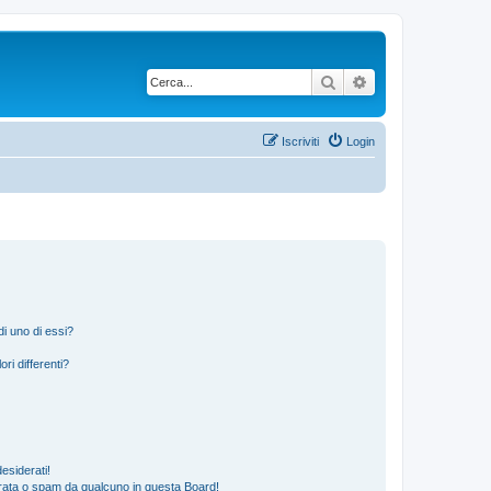
Cerca
Ricerca avanzata
Iscriviti
Login
i uno di essi?
ri differenti?
esiderati!
rata o spam da qualcuno in questa Board!