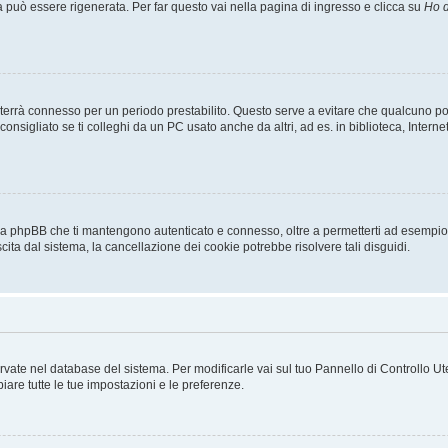
uò essere rigenerata. Per far questo vai nella pagina di ingresso e clicca su
Ho d
a ti terrà connesso per un periodo prestabilito. Questo serve a evitare che qualcuno
sigliato se ti colleghi da un PC usato anche da altri, ad es. in biblioteca, Internet
 da phpBB che ti mantengono autenticato e connesso, oltre a permetterti ad esempio d
cita dal sistema, la cancellazione dei cookie potrebbe risolvere tali disguidi.
servate nel database del sistema. Per modificarle vai sul tuo Pannello di Controllo
re tutte le tue impostazioni e le preferenze.