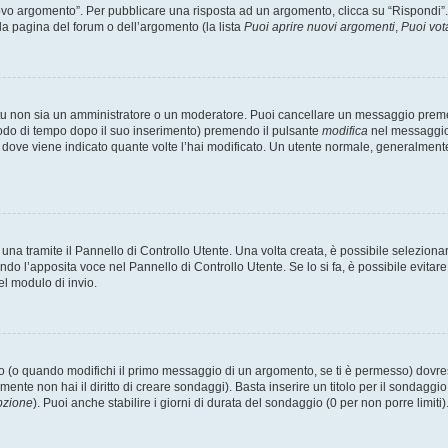
 argomento”. Per pubblicare una risposta ad un argomento, clicca su “Rispondi”. Po
la pagina del forum o dell’argomento (la lista
Puoi aprire nuovi argomenti
,
Puoi vot
 tu non sia un amministratore o un moderatore. Puoi cancellare un messaggio prem
iodo di tempo dopo il suo inserimento) premendo il pulsante
modifica
nel messaggio 
nto dove viene indicato quante volte l’hai modificato. Un utente normale, general
a tramite il Pannello di Controllo Utente. Una volta creata, è possibile seleziona
ndo l’apposita voce nel Pannello di Controllo Utente. Se lo si fa, è possibile evita
el modulo di invio.
(o quando modifichi il primo messaggio di un argomento, se ti è permesso) dovrest
mente non hai il diritto di creare sondaggi). Basta inserire un titolo per il sondaggi
pzione
). Puoi anche stabilire i giorni di durata del sondaggio (0 per non porre limiti