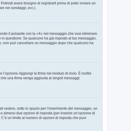
tresti avere bisogno di registrarti prima di poter inviare un
are nei sondaggi
, ecc.).
endo il pulsante con la «X» nel messaggio che vuoi eliminare.
in questione. Se qualcuno ha già risposto al tuo messaggio,
mente, non può cancellare un messaggio dopo che qualcuno ha
re l’opzione
Aggiungi la firma
nel modulo di invio. È inoltre
re che una firma venga aggiunta ai singoli messaggi
i vedere, sotto lo spazio per l’inserimento del messaggio, un
o e almeno due opzioni di risposta (per inserire un’opzione di
). C’è un limite al numero di opzioni di risposta che puoi