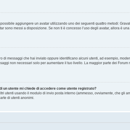
” è possibile aggiungere un avatar utilizzando uno dei seguenti quattro metodi: Gra
atar sono messi a disposizione. Se non ti è concesso l’uso degli avatar, allora è un
mero di messaggi che hai inviato oppure identificano alcuni utenti, ad esempio, mode
ssaggi non necessari solo per aumentare il tuo livello. La maggior parte dei Forum
 di un utente mi chiede di accedere come utente registrato?
altri utenti usando il modulo di invio posta interno (ammesso, ovviamente, che gli a
arte di utenti anonimi.