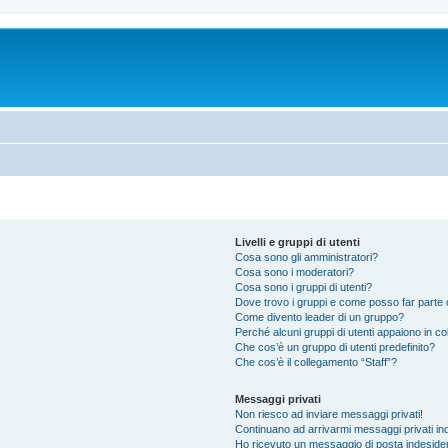
Livelli e gruppi di utenti
Cosa sono gli amministratori?
Cosa sono i moderatori?
Cosa sono i gruppi di utenti?
Dove trovo i gruppi e come posso far parte d
Come divento leader di un gruppo?
Perché alcuni gruppi di utenti appaiono in colo
Che cos’è un gruppo di utenti predefinito?
Che cos’è il collegamento “Staff”?
Messaggi privati
Non riesco ad inviare messaggi privati!
Continuano ad arrivarmi messaggi privati ind
Ho ricevuto un messaggio di posta indeside