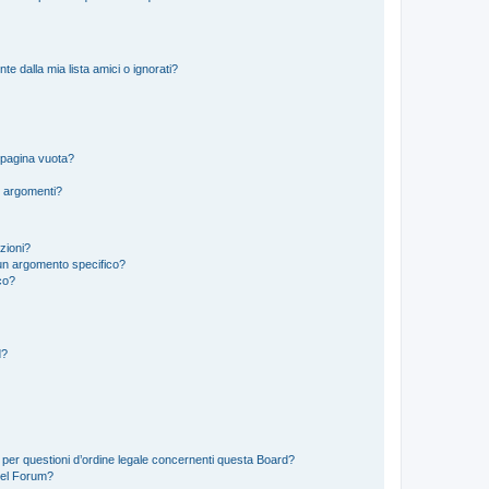
 dalla mia lista amici o ignorati?
 pagina vuota?
i argomenti?
izioni?
un argomento specifico?
co?
d?
 per questioni d’ordine legale concernenti questa Board?
del Forum?