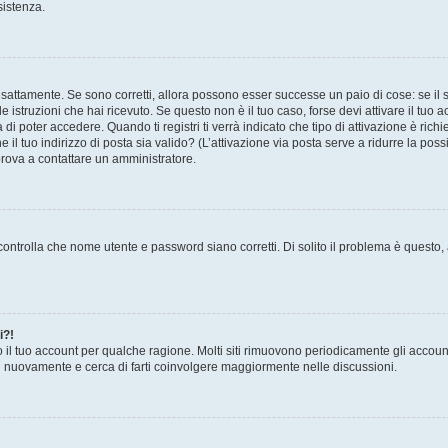
sistenza.
sattamente. Se sono corretti, allora possono esser successe un paio di cose: se il 
le istruzioni che hai ricevuto. Se questo non è il tuo caso, forse devi attivare il tu
di poter accedere. Quando ti registri ti verrà indicato che tipo di attivazione è richi
e il tuo indirizzo di posta sia valido? (L’attivazione via posta serve a ridurre la po
 prova a contattare un amministratore.
ontrolla che nome utente e password siano corretti. Di solito il problema è questo, a
i?!
o il tuo account per qualche ragione. Molti siti rimuovono periodicamente gli accoun
ti nuovamente e cerca di farti coinvolgere maggiormente nelle discussioni.