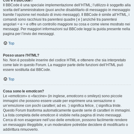
Cos’è il BBCode?
Il BBCode è una speciale implementazione dell’HTML; l’utilizzo è soggetto alla
scelta dell’amministratore (puoi anche disabilitarlo di messaggio in messaggio
tramite l’opzione nel modulo di invio messaggi). Il BBCode è simile all’HTML, i
comandi sono racchiusi tra parentesi quadre [ e ] anziché tra parentesi
angolari < e > e offre un controllo maggiore su cosa e come viene mostrato nei
messaggi. Per maggiori informazioni sul BBCode leggi la guida presente nella
pagina per l’invio dei messaggi.
Top
Posso usare l’HTML?
No. Non è possibile inserire del codice HTML e ottenere che sia interpretato
come tale in questo Forum. La maggior parte delle funzioni dell’HTML può
essere sostituita dal BBCode.
Top
Cosa sono le emoticon?
Le «emoticon» o «faccine» (in inglese,
emoticons
o
smileys
) sono piccole
immagini che possono essere usate per esprimere una sensazione o
un’emozione con pochi caratteri; ad es. :) significa felice, :( significa triste.
Questo Forum trasforma automaticamente queste serie di caratteri in immagini.
La lista completa delle emoticon è visibile nella pagina di invio messaggi.
Cerca di non esagerare nell’uso delle emoticon, possono facilmente rendere
un messaggio illeggibile, e un moderatore potrebbe decidere di modificarlo o
addirittura rimuoverlo.