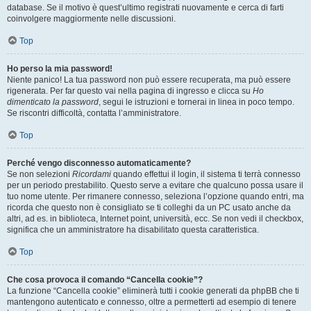
database. Se il motivo è quest’ultimo registrati nuovamente e cerca di farti
coinvolgere maggiormente nelle discussioni.
Top
Ho perso la mia password!
Niente panico! La tua password non può essere recuperata, ma può essere
rigenerata. Per far questo vai nella pagina di ingresso e clicca su
Ho
dimenticato la password
, segui le istruzioni e tornerai in linea in poco tempo.
Se riscontri difficoltà, contatta l’amministratore.
Top
Perché vengo disconnesso automaticamente?
Se non selezioni
Ricordami
quando effettui il login, il sistema ti terrà connesso
per un periodo prestabilito. Questo serve a evitare che qualcuno possa usare il
tuo nome utente. Per rimanere connesso, seleziona l’opzione quando entri, ma
ricorda che questo non è consigliato se ti colleghi da un PC usato anche da
altri, ad es. in biblioteca, Internet point, università, ecc. Se non vedi il checkbox,
significa che un amministratore ha disabilitato questa caratteristica.
Top
Che cosa provoca il comando “Cancella cookie”?
La funzione “Cancella cookie” eliminerà tutti i cookie generati da phpBB che ti
mantengono autenticato e connesso, oltre a permetterti ad esempio di tenere