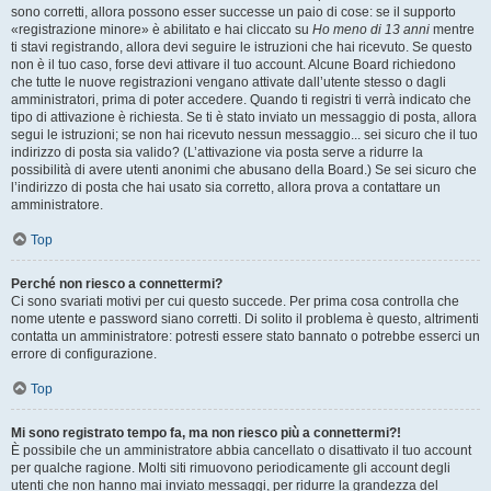
sono corretti, allora possono esser successe un paio di cose: se il supporto
«registrazione minore» è abilitato e hai cliccato su
Ho meno di 13 anni
mentre
ti stavi registrando, allora devi seguire le istruzioni che hai ricevuto. Se questo
non è il tuo caso, forse devi attivare il tuo account. Alcune Board richiedono
che tutte le nuove registrazioni vengano attivate dall’utente stesso o dagli
amministratori, prima di poter accedere. Quando ti registri ti verrà indicato che
tipo di attivazione è richiesta. Se ti è stato inviato un messaggio di posta, allora
segui le istruzioni; se non hai ricevuto nessun messaggio... sei sicuro che il tuo
indirizzo di posta sia valido? (L’attivazione via posta serve a ridurre la
possibilità di avere utenti anonimi che abusano della Board.) Se sei sicuro che
l’indirizzo di posta che hai usato sia corretto, allora prova a contattare un
amministratore.
Top
Perché non riesco a connettermi?
Ci sono svariati motivi per cui questo succede. Per prima cosa controlla che
nome utente e password siano corretti. Di solito il problema è questo, altrimenti
contatta un amministratore: potresti essere stato bannato o potrebbe esserci un
errore di configurazione.
Top
Mi sono registrato tempo fa, ma non riesco più a connettermi?!
È possibile che un amministratore abbia cancellato o disattivato il tuo account
per qualche ragione. Molti siti rimuovono periodicamente gli account degli
utenti che non hanno mai inviato messaggi, per ridurre la grandezza del