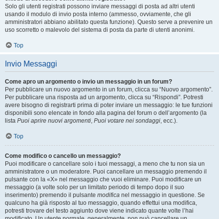
Solo gli utenti registrati possono inviare messaggi di posta ad altri utenti
usando il modulo di invio posta interno (ammesso, ovviamente, che gli
amministratori abbiano abilitato questa funzione). Questo serve a prevenire un
uso scorretto o malevolo del sistema di posta da parte di utenti anonimi.
Top
Invio Messaggi
Come apro un argomento o invio un messaggio in un forum?
Per pubblicare un nuovo argomento in un forum, clicca su “Nuovo argomento”.
Per pubblicare una risposta ad un argomento, clicca su “Rispondi”. Potresti
avere bisogno di registrarti prima di poter inviare un messaggio: le tue funzioni
disponibili sono elencate in fondo alla pagina del forum o dell’argomento (la
lista
Puoi aprire nuovi argomenti
,
Puoi votare nei sondaggi
, ecc.).
Top
Come modifico o cancello un messaggio?
Puoi modificare o cancellare solo i tuoi messaggi, a meno che tu non sia un
amministratore o un moderatore. Puoi cancellare un messaggio premendo il
pulsante con la «X» nel messaggio che vuoi eliminare. Puoi modificare un
messaggio (a volte solo per un limitato periodo di tempo dopo il suo
inserimento) premendo il pulsante
modifica
nel messaggio in questione. Se
qualcuno ha già risposto al tuo messaggio, quando effettui una modifica,
potresti trovare del testo aggiunto dove viene indicato quante volte l’hai
modificato. Un utente normale, generalmente, non può cancellare un