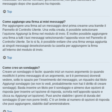
messaggio dopo che qualcuno ha risposto.
Top
Come aggiungo una firma ai miei messaggi?
Per aggiungere una firma ad un messaggio devi prima crearne una tramite il
Pannello di Controllo Utente. Una volta creata, è possibile selezionare
l’opzione
Aggiungi la firma
nel modulo di invio. È inoltre possibile aggiungere
una firma a tutti i tuoi messaggi selezionando l’apposita voce nel Pannello di
Controllo Utente. Se lo si fa, è possibile evitare che una firma venga aggiunta
ai singoli messaggi deselezionando la casella per aggiungere la firma
all’interno del modulo di invio.
Top
Come creo un sondaggio?
Creare un sondaggio è facile: quando inizi un nuovo argomento (o quando
modifichi il primo messaggio di un argomento, se ti è permesso) dovresti
vedere, sotto lo spazio per l’inserimento del messaggio, un riquadro dal titolo
Aggiungi sondaggio
(se non lo vedi, probabilmente non hai il diritto di creare
sondaggi). Basta inserire un titolo per il sondaggio e almeno due opzioni di
risposta (per inserire un’opzione di risposta, scrivila nell’apposito spazio e
clicca su
Aggiungi un’opzione
). Puoi anche stabilire i giorni di durata del
sondaggio (0 per non porre limiti). C’è un limite al numero di opzioni di risposta
che puoi aggiungere, stabilito dall’amministratore.
Top