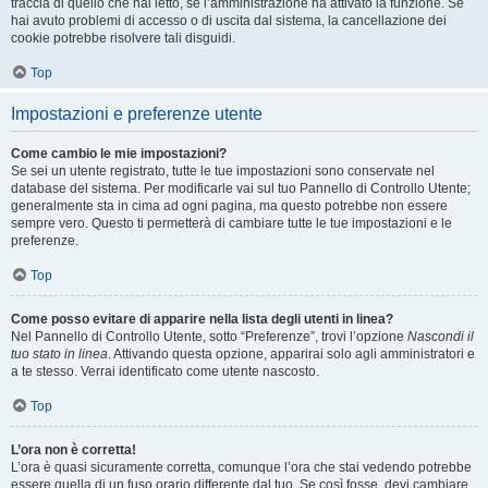
traccia di quello che hai letto, se l’amministrazione ha attivato la funzione. Se
hai avuto problemi di accesso o di uscita dal sistema, la cancellazione dei
cookie potrebbe risolvere tali disguidi.
Top
Impostazioni e preferenze utente
Come cambio le mie impostazioni?
Se sei un utente registrato, tutte le tue impostazioni sono conservate nel
database del sistema. Per modificarle vai sul tuo Pannello di Controllo Utente;
generalmente sta in cima ad ogni pagina, ma questo potrebbe non essere
sempre vero. Questo ti permetterà di cambiare tutte le tue impostazioni e le
preferenze.
Top
Come posso evitare di apparire nella lista degli utenti in linea?
Nel Pannello di Controllo Utente, sotto “Preferenze”, trovi l’opzione
Nascondi il
tuo stato in linea
. Attivando questa opzione, apparirai solo agli amministratori e
a te stesso. Verrai identificato come utente nascosto.
Top
L’ora non è corretta!
L’ora è quasi sicuramente corretta, comunque l’ora che stai vedendo potrebbe
essere quella di un fuso orario differente dal tuo. Se così fosse, devi cambiare