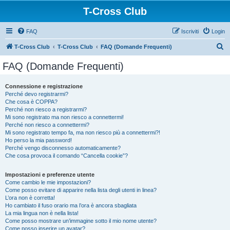
T-Cross Club
FAQ
Iscriviti
Login
C
T-Cross Club
T-Cross Club
FAQ (Domande Frequenti)
e
FAQ (Domande Frequenti)
r
c
Connessione e registrazione
Perché devo registrarmi?
a
Che cosa è COPPA?
Perché non riesco a registrarmi?
Mi sono registrato ma non riesco a connettermi!
Perché non riesco a connettermi?
Mi sono registrato tempo fa, ma non riesco più a connettermi?!
Ho perso la mia password!
Perché vengo disconnesso automaticamente?
Che cosa provoca il comando “Cancella cookie”?
Impostazioni e preferenze utente
Come cambio le mie impostazioni?
Come posso evitare di apparire nella lista degli utenti in linea?
L’ora non è corretta!
Ho cambiato il fuso orario ma l’ora è ancora sbagliata
La mia lingua non è nella lista!
Come posso mostrare un’immagine sotto il mio nome utente?
Come posso inserire un avatar?