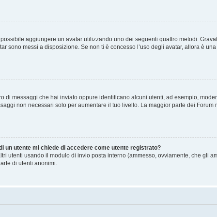
” è possibile aggiungere un avatar utilizzando uno dei seguenti quattro metodi: Gra
atar sono messi a disposizione. Se non ti è concesso l’uso degli avatar, allora è un
mero di messaggi che hai inviato oppure identificano alcuni utenti, ad esempio, mode
ssaggi non necessari solo per aumentare il tuo livello. La maggior parte dei Forum
 di un utente mi chiede di accedere come utente registrato?
altri utenti usando il modulo di invio posta interno (ammesso, ovviamente, che gli a
arte di utenti anonimi.