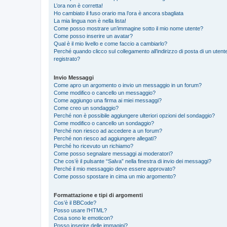
L’ora non è corretta!
Ho cambiato il fuso orario ma l’ora è ancora sbagliata
La mia lingua non è nella lista!
Come posso mostrare un’immagine sotto il mio nome utente?
Come posso inserire un avatar?
Qual è il mio livello e come faccio a cambiarlo?
Perché quando clicco sul collegamento all’indirizzo di posta di un ute
registrato?
Invio Messaggi
Come apro un argomento o invio un messaggio in un forum?
Come modifico o cancello un messaggio?
Come aggiungo una firma ai miei messaggi?
Come creo un sondaggio?
Perché non è possibile aggiungere ulteriori opzioni del sondaggio?
Come modifico o cancello un sondaggio?
Perché non riesco ad accedere a un forum?
Perché non riesco ad aggiungere allegati?
Perché ho ricevuto un richiamo?
Come posso segnalare messaggi ai moderatori?
Che cos’è il pulsante “Salva” nella finestra di invio dei messaggi?
Perché il mio messaggio deve essere approvato?
Come posso spostare in cima un mio argomento?
Formattazione e tipi di argomenti
Cos’è il BBCode?
Posso usare l’HTML?
Cosa sono le emoticon?
Posso inserire delle immagini?