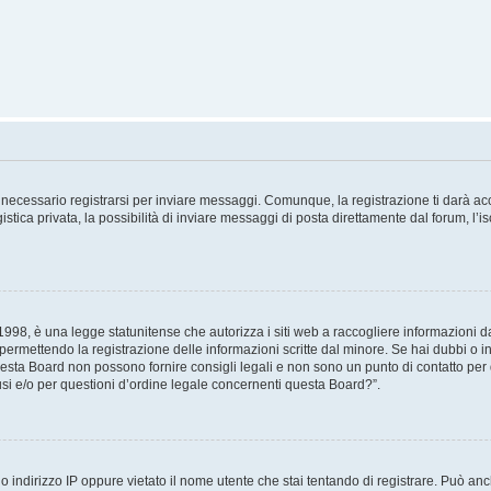
necessario registrarsi per inviare messaggi. Comunque, la registrazione ti darà acce
tica privata, la possibilità di inviare messaggi di posta direttamente dal forum, l’is
98, è una legge statunitense che autorizza i siti web a raccogliere informazioni da 
, permettendo la registrazione delle informazioni scritte dal minore. Se hai dubbi o i
esta Board non possono fornire consigli legali e non sono un punto di contatto per q
i e/o per questioni d’ordine legale concernenti questa Board?”.
 indirizzo IP oppure vietato il nome utente che stai tentando di registrare. Può anch