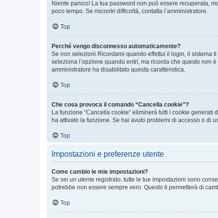
Niente panico! La tua password non può essere recuperata, ma p
poco tempo. Se riscontri difficoltà, contatta l’amministratore.
Top
Perché vengo disconnesso automaticamente?
Se non selezioni
Ricordami
quando effettui il login, il sistem
seleziona l’opzione quando entri, ma ricorda che questo non è con
amministratore ha disabilitato questa caratteristica.
Top
Che cosa provoca il comando “Cancella cookie”?
La funzione “Cancella cookie” eliminerà tutti i cookie generati
ha attivato la funzione. Se hai avuto problemi di accesso o di us
Top
Impostazioni e preferenze utente
Come cambio le mie impostazioni?
Se sei un utente registrato, tutte le tue impostazioni sono con
potrebbe non essere sempre vero. Questo ti permetterà di cambia
Top