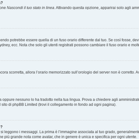
a?
zione
Nascondi il tuo stato in linea
. Attivando questa opzione, apparirai solo agli ammi
ndo potrebbe essere quella di un fuso orario differente dal tuo. Se così fosse, devi 
ydney, ecc. Nota che solo gli utenti registrati possono cambiare il fuso orario e mol
 ancora scorretta, allora l’orario memorizzato sull’orologio del server non è corretto
a oppure nessuno lo ha tradotto nella tua lingua. Prova a chiedere agli amministrator
l sito di phpBB Limited (trovi il collegamento in fondo ad ogni pagina).
e?
 leggono i messaggi. La prima è l’immagine associata al tuo grado, generalmente ha
agine più grande nota come avatar, che in genere è unica e specifica per ogni utente.