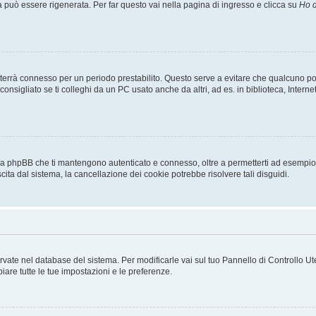
uò essere rigenerata. Per far questo vai nella pagina di ingresso e clicca su
Ho d
a ti terrà connesso per un periodo prestabilito. Questo serve a evitare che qualcuno
sigliato se ti colleghi da un PC usato anche da altri, ad es. in biblioteca, Internet
 da phpBB che ti mantengono autenticato e connesso, oltre a permetterti ad esempio d
cita dal sistema, la cancellazione dei cookie potrebbe risolvere tali disguidi.
servate nel database del sistema. Per modificarle vai sul tuo Pannello di Controllo
re tutte le tue impostazioni e le preferenze.