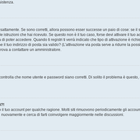
sistenza.
sattamente. Se sono corretti, allora possono esser successe un paio di cose: se il 
le istruzioni che hai ricevuto. Se questo non è il tuo caso, forse devi attivare il tu
di poter accedere. Quando ti registri ti verrà indicato che tipo di attivazione è richi
e il tuo indirizzo di posta sia valido? (L’attivazione via posta serve a ridurre la po
 prova a contattare un amministratore.
ontrolla che nome utente e password siano corretti. Di solito il problema è questo, a
i?!
o il tuo account per qualche ragione. Molti siti rimuovono periodicamente gli accoun
ti nuovamente e cerca di farti coinvolgere maggiormente nelle discussioni.