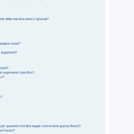
 dalla mia lista amici o ignorati?
 pagina vuota?
i argomenti?
izioni?
un argomento specifico?
co?
d?
 per questioni d’ordine legale concernenti questa Board?
del Forum?