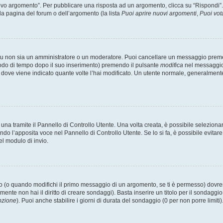
 argomento”. Per pubblicare una risposta ad un argomento, clicca su “Rispondi”. Po
la pagina del forum o dell’argomento (la lista
Puoi aprire nuovi argomenti
,
Puoi vot
 tu non sia un amministratore o un moderatore. Puoi cancellare un messaggio prem
iodo di tempo dopo il suo inserimento) premendo il pulsante
modifica
nel messaggio 
nto dove viene indicato quante volte l’hai modificato. Un utente normale, general
a tramite il Pannello di Controllo Utente. Una volta creata, è possibile seleziona
ndo l’apposita voce nel Pannello di Controllo Utente. Se lo si fa, è possibile evita
el modulo di invio.
(o quando modifichi il primo messaggio di un argomento, se ti è permesso) dovrest
mente non hai il diritto di creare sondaggi). Basta inserire un titolo per il sondaggi
pzione
). Puoi anche stabilire i giorni di durata del sondaggio (0 per non porre limiti