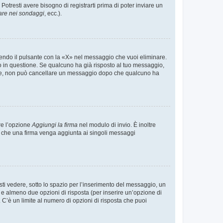
tresti avere bisogno di registrarti prima di poter inviare un
are nei sondaggi
, ecc.).
endo il pulsante con la «X» nel messaggio che vuoi eliminare.
in questione. Se qualcuno ha già risposto al tuo messaggio,
mente, non può cancellare un messaggio dopo che qualcuno ha
re l’opzione
Aggiungi la firma
nel modulo di invio. È inoltre
re che una firma venga aggiunta ai singoli messaggi
i vedere, sotto lo spazio per l’inserimento del messaggio, un
o e almeno due opzioni di risposta (per inserire un’opzione di
). C’è un limite al numero di opzioni di risposta che puoi