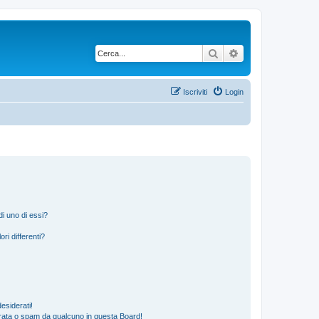
Cerca
Ricerca avanzata
Iscriviti
Login
i uno di essi?
ri differenti?
esiderati!
rata o spam da qualcuno in questa Board!