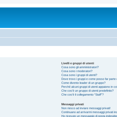
Livelli e gruppi di utenti
Cosa sono gli amministratori?
Cosa sono i moderatori?
Cosa sono i gruppi di utenti?
Dove trovo i gruppi e come posso far parte d
Come divento leader di un gruppo?
Perché alcuni gruppi di utenti appaiono in colo
Che cos’è un gruppo di utenti predefinito?
Che cos’è il collegamento “Staff”?
Messaggi privati
Non riesco ad inviare messaggi privati!
Continuano ad arrivarmi messaggi privati ind
Ho ricevuto un messaggio di posta indeside