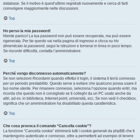
database. Se il motivo è quest’ultimo registrati nuovamente e cerca di farti
coinvolgere maggiormente nelle discussioni.
Top
Ho perso la mia password!
Niente panico! La tua password non può essere recuperata, ma può essere
rigenerata. Per far questo vai nella pagina di ingresso e clicca su
Ho
dimenticato la password
, segui le istruzioni e tornerai in linea in poco tempo.
Se riscontri difficoltà, contatta l’amministratore.
Top
Perché vengo disconnesso automaticamente?
Se non selezioni
Ricordami
quando effettui il login, il sistema ti terrà connesso
per un periodo prestabilito. Questo serve a evitare che qualcuno possa usare il
tuo nome utente. Per rimanere connesso, seleziona l’opzione quando entri, ma
ricorda che questo non è consigliato se ti colleghi da un PC usato anche da
altri, ad es. in biblioteca, Internet point, università, ecc. Se non vedi il checkbox,
significa che un amministratore ha disabilitato questa caratteristica.
Top
Che cosa provoca il comando “Cancella cookie”?
La funzione “Cancella cookie” eliminerà tutti i cookie generati da phpBB che ti
mantengono autenticato e connesso, oltre a permetterti ad esempio di tenere