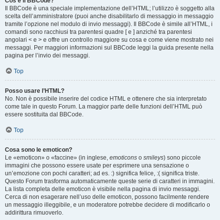
Cos’è il BBCode?
Il BBCode è una speciale implementazione dell’HTML; l’utilizzo è soggetto alla
scelta dell’amministratore (puoi anche disabilitarlo di messaggio in messaggio
tramite l’opzione nel modulo di invio messaggi). Il BBCode è simile all’HTML, i
comandi sono racchiusi tra parentesi quadre [ e ] anziché tra parentesi
angolari < e > e offre un controllo maggiore su cosa e come viene mostrato nei
messaggi. Per maggiori informazioni sul BBCode leggi la guida presente nella
pagina per l’invio dei messaggi.
Top
Posso usare l’HTML?
No. Non è possibile inserire del codice HTML e ottenere che sia interpretato
come tale in questo Forum. La maggior parte delle funzioni dell’HTML può
essere sostituita dal BBCode.
Top
Cosa sono le emoticon?
Le «emoticon» o «faccine» (in inglese,
emoticons
o
smileys
) sono piccole
immagini che possono essere usate per esprimere una sensazione o
un’emozione con pochi caratteri; ad es. :) significa felice, :( significa triste.
Questo Forum trasforma automaticamente queste serie di caratteri in immagini.
La lista completa delle emoticon è visibile nella pagina di invio messaggi.
Cerca di non esagerare nell’uso delle emoticon, possono facilmente rendere
un messaggio illeggibile, e un moderatore potrebbe decidere di modificarlo o
addirittura rimuoverlo.