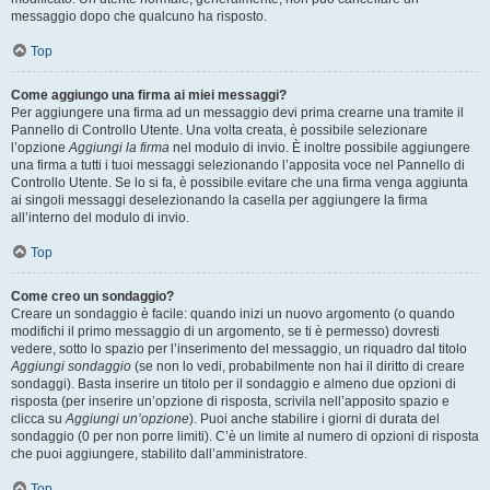
messaggio dopo che qualcuno ha risposto.
Top
Come aggiungo una firma ai miei messaggi?
Per aggiungere una firma ad un messaggio devi prima crearne una tramite il
Pannello di Controllo Utente. Una volta creata, è possibile selezionare
l’opzione
Aggiungi la firma
nel modulo di invio. È inoltre possibile aggiungere
una firma a tutti i tuoi messaggi selezionando l’apposita voce nel Pannello di
Controllo Utente. Se lo si fa, è possibile evitare che una firma venga aggiunta
ai singoli messaggi deselezionando la casella per aggiungere la firma
all’interno del modulo di invio.
Top
Come creo un sondaggio?
Creare un sondaggio è facile: quando inizi un nuovo argomento (o quando
modifichi il primo messaggio di un argomento, se ti è permesso) dovresti
vedere, sotto lo spazio per l’inserimento del messaggio, un riquadro dal titolo
Aggiungi sondaggio
(se non lo vedi, probabilmente non hai il diritto di creare
sondaggi). Basta inserire un titolo per il sondaggio e almeno due opzioni di
risposta (per inserire un’opzione di risposta, scrivila nell’apposito spazio e
clicca su
Aggiungi un’opzione
). Puoi anche stabilire i giorni di durata del
sondaggio (0 per non porre limiti). C’è un limite al numero di opzioni di risposta
che puoi aggiungere, stabilito dall’amministratore.
Top