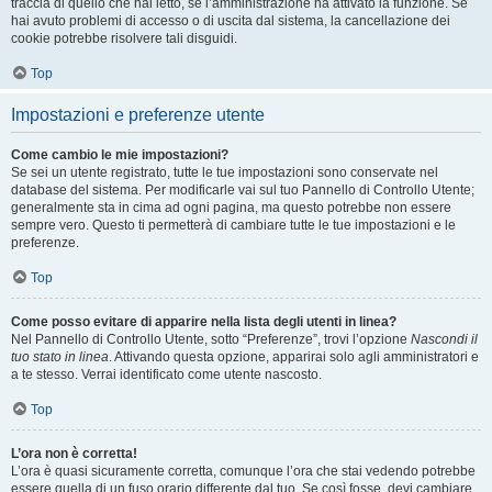
traccia di quello che hai letto, se l’amministrazione ha attivato la funzione. Se
hai avuto problemi di accesso o di uscita dal sistema, la cancellazione dei
cookie potrebbe risolvere tali disguidi.
Top
Impostazioni e preferenze utente
Come cambio le mie impostazioni?
Se sei un utente registrato, tutte le tue impostazioni sono conservate nel
database del sistema. Per modificarle vai sul tuo Pannello di Controllo Utente;
generalmente sta in cima ad ogni pagina, ma questo potrebbe non essere
sempre vero. Questo ti permetterà di cambiare tutte le tue impostazioni e le
preferenze.
Top
Come posso evitare di apparire nella lista degli utenti in linea?
Nel Pannello di Controllo Utente, sotto “Preferenze”, trovi l’opzione
Nascondi il
tuo stato in linea
. Attivando questa opzione, apparirai solo agli amministratori e
a te stesso. Verrai identificato come utente nascosto.
Top
L’ora non è corretta!
L’ora è quasi sicuramente corretta, comunque l’ora che stai vedendo potrebbe
essere quella di un fuso orario differente dal tuo. Se così fosse, devi cambiare