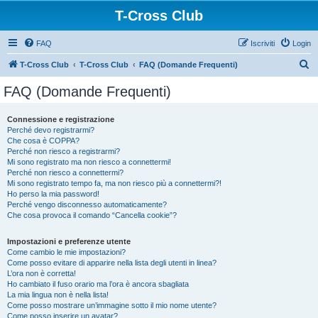
T-Cross Club
FAQ
Iscriviti
Login
C
T-Cross Club
T-Cross Club
FAQ (Domande Frequenti)
e
FAQ (Domande Frequenti)
r
c
Connessione e registrazione
Perché devo registrarmi?
a
Che cosa è COPPA?
Perché non riesco a registrarmi?
Mi sono registrato ma non riesco a connettermi!
Perché non riesco a connettermi?
Mi sono registrato tempo fa, ma non riesco più a connettermi?!
Ho perso la mia password!
Perché vengo disconnesso automaticamente?
Che cosa provoca il comando “Cancella cookie”?
Impostazioni e preferenze utente
Come cambio le mie impostazioni?
Come posso evitare di apparire nella lista degli utenti in linea?
L’ora non è corretta!
Ho cambiato il fuso orario ma l’ora è ancora sbagliata
La mia lingua non è nella lista!
Come posso mostrare un’immagine sotto il mio nome utente?
Come posso inserire un avatar?