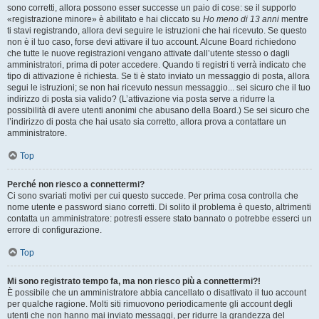
sono corretti, allora possono esser successe un paio di cose: se il supporto
«registrazione minore» è abilitato e hai cliccato su
Ho meno di 13 anni
mentre
ti stavi registrando, allora devi seguire le istruzioni che hai ricevuto. Se questo
non è il tuo caso, forse devi attivare il tuo account. Alcune Board richiedono
che tutte le nuove registrazioni vengano attivate dall’utente stesso o dagli
amministratori, prima di poter accedere. Quando ti registri ti verrà indicato che
tipo di attivazione è richiesta. Se ti è stato inviato un messaggio di posta, allora
segui le istruzioni; se non hai ricevuto nessun messaggio... sei sicuro che il tuo
indirizzo di posta sia valido? (L’attivazione via posta serve a ridurre la
possibilità di avere utenti anonimi che abusano della Board.) Se sei sicuro che
l’indirizzo di posta che hai usato sia corretto, allora prova a contattare un
amministratore.
Top
Perché non riesco a connettermi?
Ci sono svariati motivi per cui questo succede. Per prima cosa controlla che
nome utente e password siano corretti. Di solito il problema è questo, altrimenti
contatta un amministratore: potresti essere stato bannato o potrebbe esserci un
errore di configurazione.
Top
Mi sono registrato tempo fa, ma non riesco più a connettermi?!
È possibile che un amministratore abbia cancellato o disattivato il tuo account
per qualche ragione. Molti siti rimuovono periodicamente gli account degli
utenti che non hanno mai inviato messaggi, per ridurre la grandezza del