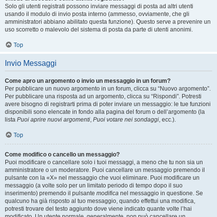
Solo gli utenti registrati possono inviare messaggi di posta ad altri utenti
usando il modulo di invio posta interno (ammesso, ovviamente, che gli
amministratori abbiano abilitato questa funzione). Questo serve a prevenire un
uso scorretto o malevolo del sistema di posta da parte di utenti anonimi.
Top
Invio Messaggi
Come apro un argomento o invio un messaggio in un forum?
Per pubblicare un nuovo argomento in un forum, clicca su “Nuovo argomento”.
Per pubblicare una risposta ad un argomento, clicca su “Rispondi”. Potresti
avere bisogno di registrarti prima di poter inviare un messaggio: le tue funzioni
disponibili sono elencate in fondo alla pagina del forum o dell’argomento (la
lista
Puoi aprire nuovi argomenti
,
Puoi votare nei sondaggi
, ecc.).
Top
Come modifico o cancello un messaggio?
Puoi modificare o cancellare solo i tuoi messaggi, a meno che tu non sia un
amministratore o un moderatore. Puoi cancellare un messaggio premendo il
pulsante con la «X» nel messaggio che vuoi eliminare. Puoi modificare un
messaggio (a volte solo per un limitato periodo di tempo dopo il suo
inserimento) premendo il pulsante
modifica
nel messaggio in questione. Se
qualcuno ha già risposto al tuo messaggio, quando effettui una modifica,
potresti trovare del testo aggiunto dove viene indicato quante volte l’hai
modificato. Un utente normale, generalmente, non può cancellare un