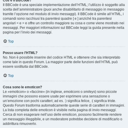
Cos’è il BBCode?
Il BBCode è una speciale implementazione dell’HTML; l’utilizzo è soggetto alla
scelta dell’amministratore (puoi anche disabilitarlo di messaggio in messaggio
tramite l’opzione nel modulo di invio messaggi). Il BBCode è simile all’HTML, i
comandi sono racchiusi tra parentesi quadre [ e ] anziché tra parentesi
angolari < e > e offre un controllo maggiore su cosa e come viene mostrato nei
messaggi. Per maggiori informazioni sul BBCode leggi la guida presente nella
pagina per l’invio dei messaggi.
Top
Posso usare l’HTML?
No. Non è possibile inserire del codice HTML e ottenere che sia interpretato
come tale in questo Forum. La maggior parte delle funzioni dell’HTML può
essere sostituita dal BBCode.
Top
Cosa sono le emoticon?
Le «emoticon» o «faccine» (in inglese,
emoticons
o
smileys
) sono piccole
immagini che possono essere usate per esprimere una sensazione o
un’emozione con pochi caratteri; ad es. :) significa felice, :( significa triste.
Questo Forum trasforma automaticamente queste serie di caratteri in immagini.
La lista completa delle emoticon è visibile nella pagina di invio messaggi.
Cerca di non esagerare nell’uso delle emoticon, possono facilmente rendere
un messaggio illeggibile, e un moderatore potrebbe decidere di modificarlo o
addirittura rimuoverlo.