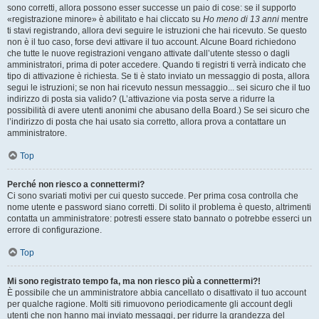
sono corretti, allora possono esser successe un paio di cose: se il supporto
«registrazione minore» è abilitato e hai cliccato su
Ho meno di 13 anni
mentre
ti stavi registrando, allora devi seguire le istruzioni che hai ricevuto. Se questo
non è il tuo caso, forse devi attivare il tuo account. Alcune Board richiedono
che tutte le nuove registrazioni vengano attivate dall’utente stesso o dagli
amministratori, prima di poter accedere. Quando ti registri ti verrà indicato che
tipo di attivazione è richiesta. Se ti è stato inviato un messaggio di posta, allora
segui le istruzioni; se non hai ricevuto nessun messaggio... sei sicuro che il tuo
indirizzo di posta sia valido? (L’attivazione via posta serve a ridurre la
possibilità di avere utenti anonimi che abusano della Board.) Se sei sicuro che
l’indirizzo di posta che hai usato sia corretto, allora prova a contattare un
amministratore.
Top
Perché non riesco a connettermi?
Ci sono svariati motivi per cui questo succede. Per prima cosa controlla che
nome utente e password siano corretti. Di solito il problema è questo, altrimenti
contatta un amministratore: potresti essere stato bannato o potrebbe esserci un
errore di configurazione.
Top
Mi sono registrato tempo fa, ma non riesco più a connettermi?!
È possibile che un amministratore abbia cancellato o disattivato il tuo account
per qualche ragione. Molti siti rimuovono periodicamente gli account degli
utenti che non hanno mai inviato messaggi, per ridurre la grandezza del