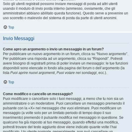
Solo gli utenti registrati possono inviare messaggi di posta ad altri utenti
usando il modulo di invio posta interno (ammesso, ovviamente, che gli
amministratori abbiano abilitato questa funzione). Questo serve a prevenire un
uso scorretto o malevolo del sistema di posta da parte di utenti anonimi.
Top
Invio Messaggi
Come apro un argomento o invio un messaggio in un forum?
Per pubblicare un nuovo argomento in un forum, clicca su “Nuovo argomento”.
Per pubblicare una risposta ad un argomento, clicca su “Rispondi”. Potresti
avere bisogno di registrarti prima di poter inviare un messaggio: le tue funzioni
disponibili sono elencate in fondo alla pagina del forum o dell’argomento (la
lista
Puoi aprire nuovi argomenti
,
Puoi votare nei sondaggi
, ecc.).
Top
Come modifico o cancello un messaggio?
Puoi modificare o cancellare solo i tuoi messaggi, a meno che tu non sia un
amministratore o un moderatore. Puoi cancellare un messaggio premendo il
pulsante con la «X» nel messaggio che vuoi eliminare. Puoi modificare un
messaggio (a volte solo per un limitato periodo di tempo dopo il suo
inserimento) premendo il pulsante
modifica
nel messaggio in questione. Se
qualcuno ha già risposto al tuo messaggio, quando effettui una modifica,
potresti trovare del testo aggiunto dove viene indicato quante volte l’hai
modificato. Un utente normale, generalmente, non può cancellare un