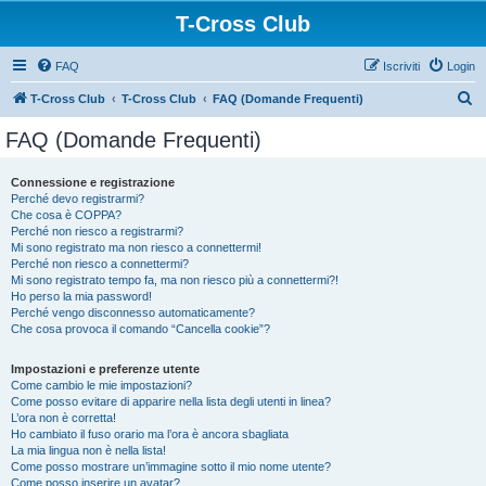
T-Cross Club
FAQ
Iscriviti
Login
C
T-Cross Club
T-Cross Club
FAQ (Domande Frequenti)
e
FAQ (Domande Frequenti)
r
c
Connessione e registrazione
Perché devo registrarmi?
a
Che cosa è COPPA?
Perché non riesco a registrarmi?
Mi sono registrato ma non riesco a connettermi!
Perché non riesco a connettermi?
Mi sono registrato tempo fa, ma non riesco più a connettermi?!
Ho perso la mia password!
Perché vengo disconnesso automaticamente?
Che cosa provoca il comando “Cancella cookie”?
Impostazioni e preferenze utente
Come cambio le mie impostazioni?
Come posso evitare di apparire nella lista degli utenti in linea?
L’ora non è corretta!
Ho cambiato il fuso orario ma l’ora è ancora sbagliata
La mia lingua non è nella lista!
Come posso mostrare un’immagine sotto il mio nome utente?
Come posso inserire un avatar?