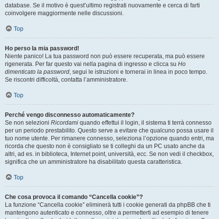
database. Se il motivo è quest’ultimo registrati nuovamente e cerca di farti
coinvolgere maggiormente nelle discussioni.
Top
Ho perso la mia password!
Niente panico! La tua password non può essere recuperata, ma può essere
rigenerata. Per far questo vai nella pagina di ingresso e clicca su
Ho
dimenticato la password
, segui le istruzioni e tornerai in linea in poco tempo.
Se riscontri difficoltà, contatta l’amministratore.
Top
Perché vengo disconnesso automaticamente?
Se non selezioni
Ricordami
quando effettui il login, il sistema ti terrà connesso
per un periodo prestabilito. Questo serve a evitare che qualcuno possa usare il
tuo nome utente. Per rimanere connesso, seleziona l’opzione quando entri, ma
ricorda che questo non è consigliato se ti colleghi da un PC usato anche da
altri, ad es. in biblioteca, Internet point, università, ecc. Se non vedi il checkbox,
significa che un amministratore ha disabilitato questa caratteristica.
Top
Che cosa provoca il comando “Cancella cookie”?
La funzione “Cancella cookie” eliminerà tutti i cookie generati da phpBB che ti
mantengono autenticato e connesso, oltre a permetterti ad esempio di tenere