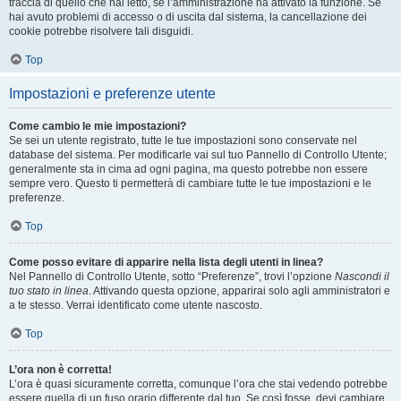
traccia di quello che hai letto, se l’amministrazione ha attivato la funzione. Se
hai avuto problemi di accesso o di uscita dal sistema, la cancellazione dei
cookie potrebbe risolvere tali disguidi.
Top
Impostazioni e preferenze utente
Come cambio le mie impostazioni?
Se sei un utente registrato, tutte le tue impostazioni sono conservate nel
database del sistema. Per modificarle vai sul tuo Pannello di Controllo Utente;
generalmente sta in cima ad ogni pagina, ma questo potrebbe non essere
sempre vero. Questo ti permetterà di cambiare tutte le tue impostazioni e le
preferenze.
Top
Come posso evitare di apparire nella lista degli utenti in linea?
Nel Pannello di Controllo Utente, sotto “Preferenze”, trovi l’opzione
Nascondi il
tuo stato in linea
. Attivando questa opzione, apparirai solo agli amministratori e
a te stesso. Verrai identificato come utente nascosto.
Top
L’ora non è corretta!
L’ora è quasi sicuramente corretta, comunque l’ora che stai vedendo potrebbe
essere quella di un fuso orario differente dal tuo. Se così fosse, devi cambiare