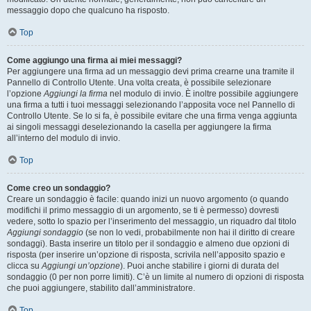
messaggio dopo che qualcuno ha risposto.
Top
Come aggiungo una firma ai miei messaggi?
Per aggiungere una firma ad un messaggio devi prima crearne una tramite il
Pannello di Controllo Utente. Una volta creata, è possibile selezionare
l’opzione
Aggiungi la firma
nel modulo di invio. È inoltre possibile aggiungere
una firma a tutti i tuoi messaggi selezionando l’apposita voce nel Pannello di
Controllo Utente. Se lo si fa, è possibile evitare che una firma venga aggiunta
ai singoli messaggi deselezionando la casella per aggiungere la firma
all’interno del modulo di invio.
Top
Come creo un sondaggio?
Creare un sondaggio è facile: quando inizi un nuovo argomento (o quando
modifichi il primo messaggio di un argomento, se ti è permesso) dovresti
vedere, sotto lo spazio per l’inserimento del messaggio, un riquadro dal titolo
Aggiungi sondaggio
(se non lo vedi, probabilmente non hai il diritto di creare
sondaggi). Basta inserire un titolo per il sondaggio e almeno due opzioni di
risposta (per inserire un’opzione di risposta, scrivila nell’apposito spazio e
clicca su
Aggiungi un’opzione
). Puoi anche stabilire i giorni di durata del
sondaggio (0 per non porre limiti). C’è un limite al numero di opzioni di risposta
che puoi aggiungere, stabilito dall’amministratore.
Top