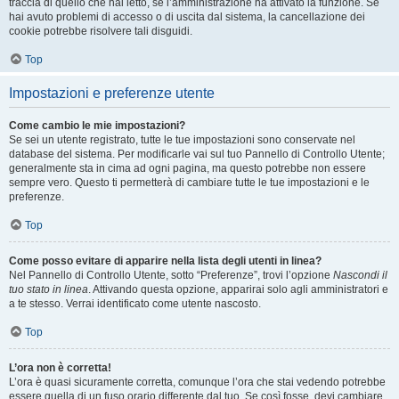
traccia di quello che hai letto, se l’amministrazione ha attivato la funzione. Se
hai avuto problemi di accesso o di uscita dal sistema, la cancellazione dei
cookie potrebbe risolvere tali disguidi.
Top
Impostazioni e preferenze utente
Come cambio le mie impostazioni?
Se sei un utente registrato, tutte le tue impostazioni sono conservate nel
database del sistema. Per modificarle vai sul tuo Pannello di Controllo Utente;
generalmente sta in cima ad ogni pagina, ma questo potrebbe non essere
sempre vero. Questo ti permetterà di cambiare tutte le tue impostazioni e le
preferenze.
Top
Come posso evitare di apparire nella lista degli utenti in linea?
Nel Pannello di Controllo Utente, sotto “Preferenze”, trovi l’opzione
Nascondi il
tuo stato in linea
. Attivando questa opzione, apparirai solo agli amministratori e
a te stesso. Verrai identificato come utente nascosto.
Top
L’ora non è corretta!
L’ora è quasi sicuramente corretta, comunque l’ora che stai vedendo potrebbe
essere quella di un fuso orario differente dal tuo. Se così fosse, devi cambiare