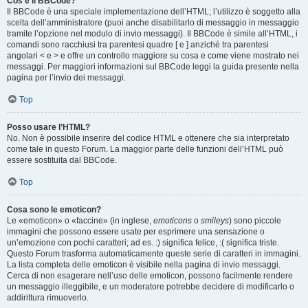
Cos’è il BBCode?
Il BBCode è una speciale implementazione dell’HTML; l’utilizzo è soggetto alla
scelta dell’amministratore (puoi anche disabilitarlo di messaggio in messaggio
tramite l’opzione nel modulo di invio messaggi). Il BBCode è simile all’HTML, i
comandi sono racchiusi tra parentesi quadre [ e ] anziché tra parentesi
angolari < e > e offre un controllo maggiore su cosa e come viene mostrato nei
messaggi. Per maggiori informazioni sul BBCode leggi la guida presente nella
pagina per l’invio dei messaggi.
Top
Posso usare l’HTML?
No. Non è possibile inserire del codice HTML e ottenere che sia interpretato
come tale in questo Forum. La maggior parte delle funzioni dell’HTML può
essere sostituita dal BBCode.
Top
Cosa sono le emoticon?
Le «emoticon» o «faccine» (in inglese,
emoticons
o
smileys
) sono piccole
immagini che possono essere usate per esprimere una sensazione o
un’emozione con pochi caratteri; ad es. :) significa felice, :( significa triste.
Questo Forum trasforma automaticamente queste serie di caratteri in immagini.
La lista completa delle emoticon è visibile nella pagina di invio messaggi.
Cerca di non esagerare nell’uso delle emoticon, possono facilmente rendere
un messaggio illeggibile, e un moderatore potrebbe decidere di modificarlo o
addirittura rimuoverlo.