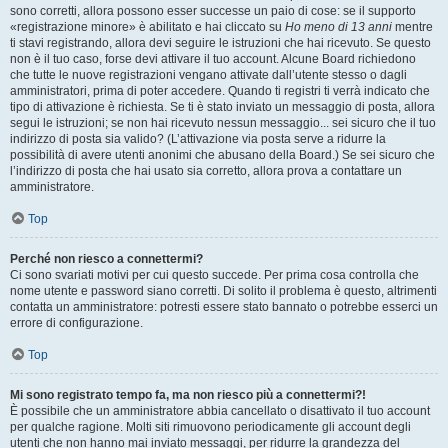
sono corretti, allora possono esser successe un paio di cose: se il supporto
«registrazione minore» è abilitato e hai cliccato su
Ho meno di 13 anni
mentre
ti stavi registrando, allora devi seguire le istruzioni che hai ricevuto. Se questo
non è il tuo caso, forse devi attivare il tuo account. Alcune Board richiedono
che tutte le nuove registrazioni vengano attivate dall’utente stesso o dagli
amministratori, prima di poter accedere. Quando ti registri ti verrà indicato che
tipo di attivazione è richiesta. Se ti è stato inviato un messaggio di posta, allora
segui le istruzioni; se non hai ricevuto nessun messaggio... sei sicuro che il tuo
indirizzo di posta sia valido? (L’attivazione via posta serve a ridurre la
possibilità di avere utenti anonimi che abusano della Board.) Se sei sicuro che
l’indirizzo di posta che hai usato sia corretto, allora prova a contattare un
amministratore.
Top
Perché non riesco a connettermi?
Ci sono svariati motivi per cui questo succede. Per prima cosa controlla che
nome utente e password siano corretti. Di solito il problema è questo, altrimenti
contatta un amministratore: potresti essere stato bannato o potrebbe esserci un
errore di configurazione.
Top
Mi sono registrato tempo fa, ma non riesco più a connettermi?!
È possibile che un amministratore abbia cancellato o disattivato il tuo account
per qualche ragione. Molti siti rimuovono periodicamente gli account degli
utenti che non hanno mai inviato messaggi, per ridurre la grandezza del