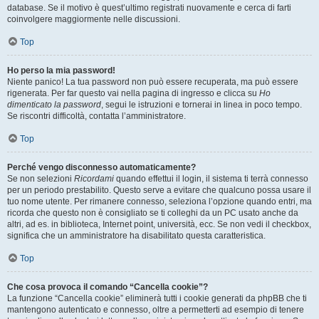
database. Se il motivo è quest’ultimo registrati nuovamente e cerca di farti
coinvolgere maggiormente nelle discussioni.
Top
Ho perso la mia password!
Niente panico! La tua password non può essere recuperata, ma può essere
rigenerata. Per far questo vai nella pagina di ingresso e clicca su
Ho
dimenticato la password
, segui le istruzioni e tornerai in linea in poco tempo.
Se riscontri difficoltà, contatta l’amministratore.
Top
Perché vengo disconnesso automaticamente?
Se non selezioni
Ricordami
quando effettui il login, il sistema ti terrà connesso
per un periodo prestabilito. Questo serve a evitare che qualcuno possa usare il
tuo nome utente. Per rimanere connesso, seleziona l’opzione quando entri, ma
ricorda che questo non è consigliato se ti colleghi da un PC usato anche da
altri, ad es. in biblioteca, Internet point, università, ecc. Se non vedi il checkbox,
significa che un amministratore ha disabilitato questa caratteristica.
Top
Che cosa provoca il comando “Cancella cookie”?
La funzione “Cancella cookie” eliminerà tutti i cookie generati da phpBB che ti
mantengono autenticato e connesso, oltre a permetterti ad esempio di tenere