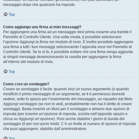
messaggio dopo che qualcuno ha risposto.
Top
Come aggiungo una firma ai miei messaggi?
Per aggiungere una firma ad un messaggio devi prima crearne una tramite il
Pannello di Controllo Utente. Una volta creata, è possibile selezionare
l’opzione
Aggiungi la firma
nel modulo di invio. È inoltre possibile aggiungere
una firma a tutti i tuoi messaggi selezionando l’apposita voce nel Pannello di
Controllo Utente. Se lo si fa, è possibile evitare che una firma venga aggiunta
ai singoli messaggi deselezionando la casella per aggiungere la firma
all’interno del modulo di invio.
Top
Come creo un sondaggio?
Creare un sondaggio è facile: quando inizi un nuovo argomento (o quando
modifichi il primo messaggio di un argomento, se ti è permesso) dovresti
vedere, sotto lo spazio per l’inserimento del messaggio, un riquadro dal titolo
Aggiungi sondaggio
(se non lo vedi, probabilmente non hai il diritto di creare
sondaggi). Basta inserire un titolo per il sondaggio e almeno due opzioni di
risposta (per inserire un’opzione di risposta, scrivila nell’apposito spazio e
clicca su
Aggiungi un’opzione
). Puoi anche stabilire i giorni di durata del
sondaggio (0 per non porre limiti). C’è un limite al numero di opzioni di risposta
che puoi aggiungere, stabilito dall’amministratore.
Top