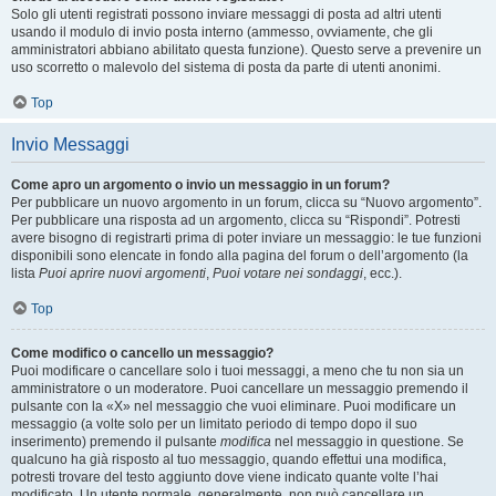
Solo gli utenti registrati possono inviare messaggi di posta ad altri utenti
usando il modulo di invio posta interno (ammesso, ovviamente, che gli
amministratori abbiano abilitato questa funzione). Questo serve a prevenire un
uso scorretto o malevolo del sistema di posta da parte di utenti anonimi.
Top
Invio Messaggi
Come apro un argomento o invio un messaggio in un forum?
Per pubblicare un nuovo argomento in un forum, clicca su “Nuovo argomento”.
Per pubblicare una risposta ad un argomento, clicca su “Rispondi”. Potresti
avere bisogno di registrarti prima di poter inviare un messaggio: le tue funzioni
disponibili sono elencate in fondo alla pagina del forum o dell’argomento (la
lista
Puoi aprire nuovi argomenti
,
Puoi votare nei sondaggi
, ecc.).
Top
Come modifico o cancello un messaggio?
Puoi modificare o cancellare solo i tuoi messaggi, a meno che tu non sia un
amministratore o un moderatore. Puoi cancellare un messaggio premendo il
pulsante con la «X» nel messaggio che vuoi eliminare. Puoi modificare un
messaggio (a volte solo per un limitato periodo di tempo dopo il suo
inserimento) premendo il pulsante
modifica
nel messaggio in questione. Se
qualcuno ha già risposto al tuo messaggio, quando effettui una modifica,
potresti trovare del testo aggiunto dove viene indicato quante volte l’hai
modificato. Un utente normale, generalmente, non può cancellare un