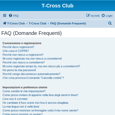
T-Cross Club
FAQ
Iscriviti
Login
C
T-Cross Club
T-Cross Club
FAQ (Domande Frequenti)
e
FAQ (Domande Frequenti)
r
c
Connessione e registrazione
Perché devo registrarmi?
a
Che cosa è COPPA?
Perché non riesco a registrarmi?
Mi sono registrato ma non riesco a connettermi!
Perché non riesco a connettermi?
Mi sono registrato tempo fa, ma non riesco più a connettermi?!
Ho perso la mia password!
Perché vengo disconnesso automaticamente?
Che cosa provoca il comando “Cancella cookie”?
Impostazioni e preferenze utente
Come cambio le mie impostazioni?
Come posso evitare di apparire nella lista degli utenti in linea?
L’ora non è corretta!
Ho cambiato il fuso orario ma l’ora è ancora sbagliata
La mia lingua non è nella lista!
Come posso mostrare un’immagine sotto il mio nome utente?
Come posso inserire un avatar?