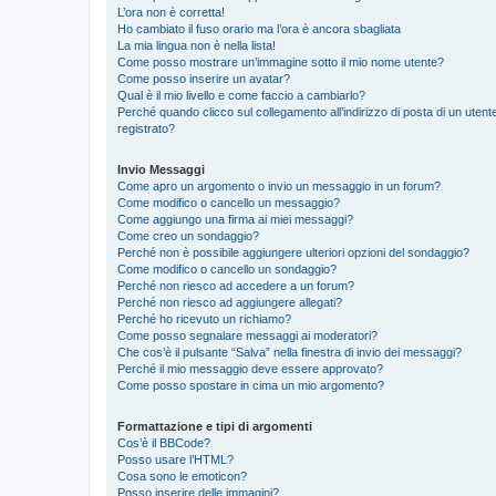
L’ora non è corretta!
Ho cambiato il fuso orario ma l’ora è ancora sbagliata
La mia lingua non è nella lista!
Come posso mostrare un’immagine sotto il mio nome utente?
Come posso inserire un avatar?
Qual è il mio livello e come faccio a cambiarlo?
Perché quando clicco sul collegamento all’indirizzo di posta di un ute
registrato?
Invio Messaggi
Come apro un argomento o invio un messaggio in un forum?
Come modifico o cancello un messaggio?
Come aggiungo una firma ai miei messaggi?
Come creo un sondaggio?
Perché non è possibile aggiungere ulteriori opzioni del sondaggio?
Come modifico o cancello un sondaggio?
Perché non riesco ad accedere a un forum?
Perché non riesco ad aggiungere allegati?
Perché ho ricevuto un richiamo?
Come posso segnalare messaggi ai moderatori?
Che cos’è il pulsante “Salva” nella finestra di invio dei messaggi?
Perché il mio messaggio deve essere approvato?
Come posso spostare in cima un mio argomento?
Formattazione e tipi di argomenti
Cos’è il BBCode?
Posso usare l’HTML?
Cosa sono le emoticon?
Posso inserire delle immagini?