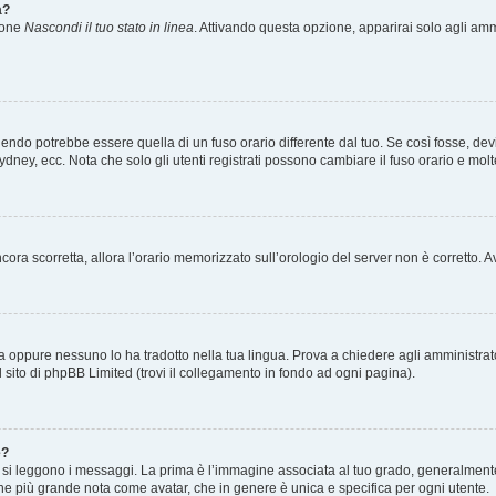
a?
zione
Nascondi il tuo stato in linea
. Attivando questa opzione, apparirai solo agli ammi
ndo potrebbe essere quella di un fuso orario differente dal tuo. Se così fosse, devi 
ydney, ecc. Nota che solo gli utenti registrati possono cambiare il fuso orario e mol
 ancora scorretta, allora l’orario memorizzato sull’orologio del server non è corretto
a oppure nessuno lo ha tradotto nella tua lingua. Prova a chiedere agli amministrator
l sito di phpBB Limited (trovi il collegamento in fondo ad ogni pagina).
e?
 leggono i messaggi. La prima è l’immagine associata al tuo grado, generalmente ha
agine più grande nota come avatar, che in genere è unica e specifica per ogni utente.