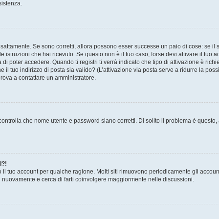
sistenza.
sattamente. Se sono corretti, allora possono esser successe un paio di cose: se il 
le istruzioni che hai ricevuto. Se questo non è il tuo caso, forse devi attivare il tu
di poter accedere. Quando ti registri ti verrà indicato che tipo di attivazione è richi
e il tuo indirizzo di posta sia valido? (L’attivazione via posta serve a ridurre la po
 prova a contattare un amministratore.
ontrolla che nome utente e password siano corretti. Di solito il problema è questo, a
i?!
o il tuo account per qualche ragione. Molti siti rimuovono periodicamente gli accoun
ti nuovamente e cerca di farti coinvolgere maggiormente nelle discussioni.