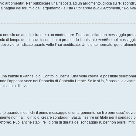
 argomento”. Per pubblicare una risposta ad un argomento, clicca su “Rispondi”. Po
la pagina del forum o dell’argomento (la lista
Puoi aprire nuovi argomenti
,
Puoi vot
 tu non sia un amministratore o un moderatore. Puoi cancellare un messaggio prem
iodo di tempo dopo il suo inserimento) premendo il pulsante
modifica
nel messaggio 
nto dove viene indicato quante volte l’hai modificato. Un utente normale, general
a tramite il Pannello di Controllo Utente. Una volta creata, è possibile seleziona
ndo l’apposita voce nel Pannello di Controllo Utente. Se lo si fa, è possibile evita
el modulo di invio.
(o quando modifichi il primo messaggio di un argomento, se ti è permesso) dovrest
mente non hai il diritto di creare sondaggi). Basta inserire un titolo per il sondaggi
pzione
). Puoi anche stabilire i giorni di durata del sondaggio (0 per non porre limiti