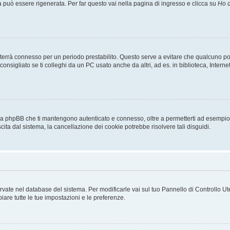
uò essere rigenerata. Per far questo vai nella pagina di ingresso e clicca su
Ho d
a ti terrà connesso per un periodo prestabilito. Questo serve a evitare che qualcuno
sigliato se ti colleghi da un PC usato anche da altri, ad es. in biblioteca, Internet
 da phpBB che ti mantengono autenticato e connesso, oltre a permetterti ad esempio d
cita dal sistema, la cancellazione dei cookie potrebbe risolvere tali disguidi.
servate nel database del sistema. Per modificarle vai sul tuo Pannello di Controllo
re tutte le tue impostazioni e le preferenze.