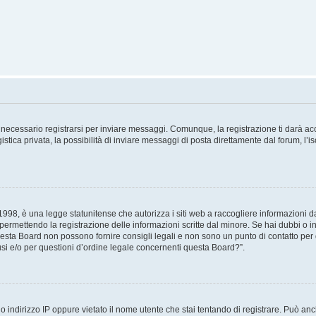
necessario registrarsi per inviare messaggi. Comunque, la registrazione ti darà acce
tica privata, la possibilità di inviare messaggi di posta direttamente dal forum, l’is
98, è una legge statunitense che autorizza i siti web a raccogliere informazioni da 
, permettendo la registrazione delle informazioni scritte dal minore. Se hai dubbi o i
esta Board non possono fornire consigli legali e non sono un punto di contatto per q
i e/o per questioni d’ordine legale concernenti questa Board?”.
 indirizzo IP oppure vietato il nome utente che stai tentando di registrare. Può anch