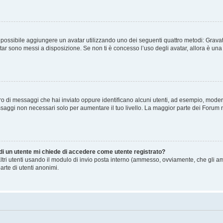
” è possibile aggiungere un avatar utilizzando uno dei seguenti quattro metodi: Gra
atar sono messi a disposizione. Se non ti è concesso l’uso degli avatar, allora è un
mero di messaggi che hai inviato oppure identificano alcuni utenti, ad esempio, mode
ssaggi non necessari solo per aumentare il tuo livello. La maggior parte dei Forum
 di un utente mi chiede di accedere come utente registrato?
altri utenti usando il modulo di invio posta interno (ammesso, ovviamente, che gli a
arte di utenti anonimi.