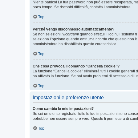
Niente panico! La tua password non può essere recuperata, ma p
poco tempo. Se riscontri difficoltà, contatta l’amministratore.
Top
Perché vengo disconnesso automaticamente?
Se non selezioni
Ricordami
quando effettui il login, il sistem
seleziona l’opzione quando entri, ma ricorda che questo non è con
amministratore ha disabilitato questa caratteristica.
Top
Che cosa provoca il comando “Cancella cookie”?
La funzione “Cancella cookie” eliminerà tutti i cookie generati
ha attivato la funzione. Se hai avuto problemi di accesso o di us
Top
Impostazioni e preferenze utente
Come cambio le mie impostazioni?
Se sei un utente registrato, tutte le tue impostazioni sono con
potrebbe non essere sempre vero. Questo ti permetterà di cambia
Top