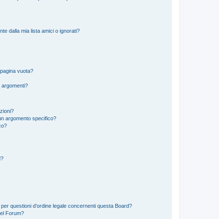
 dalla mia lista amici o ignorati?
 pagina vuota?
i argomenti?
izioni?
un argomento specifico?
co?
d?
 per questioni d’ordine legale concernenti questa Board?
del Forum?