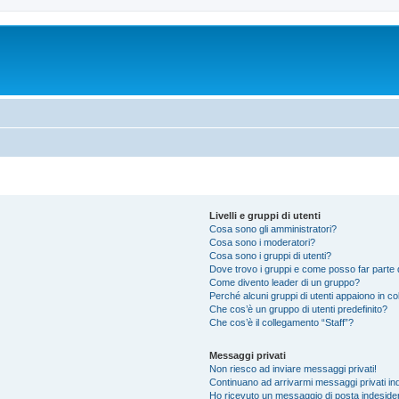
Livelli e gruppi di utenti
Cosa sono gli amministratori?
Cosa sono i moderatori?
Cosa sono i gruppi di utenti?
Dove trovo i gruppi e come posso far parte d
Come divento leader di un gruppo?
Perché alcuni gruppi di utenti appaiono in colo
Che cos’è un gruppo di utenti predefinito?
Che cos’è il collegamento “Staff”?
Messaggi privati
Non riesco ad inviare messaggi privati!
Continuano ad arrivarmi messaggi privati ind
Ho ricevuto un messaggio di posta indeside