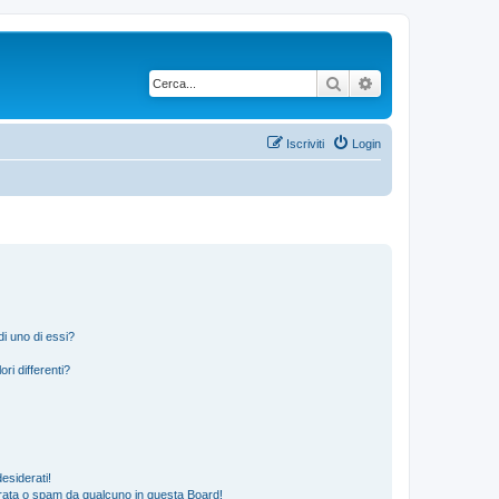
Cerca
Ricerca avanzata
Iscriviti
Login
i uno di essi?
ri differenti?
esiderati!
rata o spam da qualcuno in questa Board!