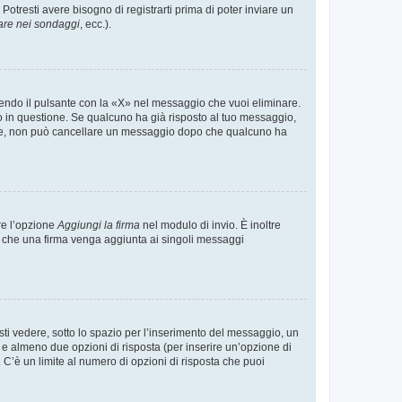
tresti avere bisogno di registrarti prima di poter inviare un
are nei sondaggi
, ecc.).
endo il pulsante con la «X» nel messaggio che vuoi eliminare.
in questione. Se qualcuno ha già risposto al tuo messaggio,
mente, non può cancellare un messaggio dopo che qualcuno ha
re l’opzione
Aggiungi la firma
nel modulo di invio. È inoltre
re che una firma venga aggiunta ai singoli messaggi
i vedere, sotto lo spazio per l’inserimento del messaggio, un
o e almeno due opzioni di risposta (per inserire un’opzione di
). C’è un limite al numero di opzioni di risposta che puoi