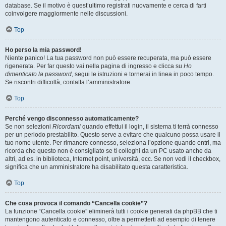
database. Se il motivo è quest’ultimo registrati nuovamente e cerca di farti
coinvolgere maggiormente nelle discussioni.
Top
Ho perso la mia password!
Niente panico! La tua password non può essere recuperata, ma può essere
rigenerata. Per far questo vai nella pagina di ingresso e clicca su
Ho
dimenticato la password
, segui le istruzioni e tornerai in linea in poco tempo.
Se riscontri difficoltà, contatta l’amministratore.
Top
Perché vengo disconnesso automaticamente?
Se non selezioni
Ricordami
quando effettui il login, il sistema ti terrà connesso
per un periodo prestabilito. Questo serve a evitare che qualcuno possa usare il
tuo nome utente. Per rimanere connesso, seleziona l’opzione quando entri, ma
ricorda che questo non è consigliato se ti colleghi da un PC usato anche da
altri, ad es. in biblioteca, Internet point, università, ecc. Se non vedi il checkbox,
significa che un amministratore ha disabilitato questa caratteristica.
Top
Che cosa provoca il comando “Cancella cookie”?
La funzione “Cancella cookie” eliminerà tutti i cookie generati da phpBB che ti
mantengono autenticato e connesso, oltre a permetterti ad esempio di tenere