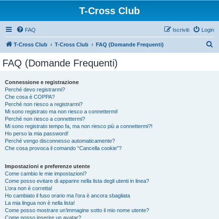
T-Cross Club
FAQ
Iscriviti
Login
C
T-Cross Club
T-Cross Club
FAQ (Domande Frequenti)
e
FAQ (Domande Frequenti)
r
c
Connessione e registrazione
Perché devo registrarmi?
a
Che cosa è COPPA?
Perché non riesco a registrarmi?
Mi sono registrato ma non riesco a connettermi!
Perché non riesco a connettermi?
Mi sono registrato tempo fa, ma non riesco più a connettermi?!
Ho perso la mia password!
Perché vengo disconnesso automaticamente?
Che cosa provoca il comando “Cancella cookie”?
Impostazioni e preferenze utente
Come cambio le mie impostazioni?
Come posso evitare di apparire nella lista degli utenti in linea?
L’ora non è corretta!
Ho cambiato il fuso orario ma l’ora è ancora sbagliata
La mia lingua non è nella lista!
Come posso mostrare un’immagine sotto il mio nome utente?
Come posso inserire un avatar?