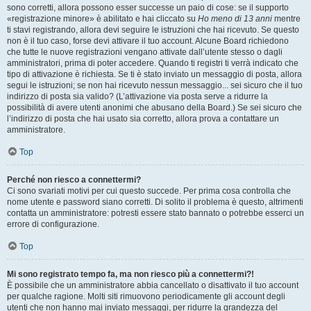
sono corretti, allora possono esser successe un paio di cose: se il supporto
«registrazione minore» è abilitato e hai cliccato su
Ho meno di 13 anni
mentre
ti stavi registrando, allora devi seguire le istruzioni che hai ricevuto. Se questo
non è il tuo caso, forse devi attivare il tuo account. Alcune Board richiedono
che tutte le nuove registrazioni vengano attivate dall’utente stesso o dagli
amministratori, prima di poter accedere. Quando ti registri ti verrà indicato che
tipo di attivazione è richiesta. Se ti è stato inviato un messaggio di posta, allora
segui le istruzioni; se non hai ricevuto nessun messaggio... sei sicuro che il tuo
indirizzo di posta sia valido? (L’attivazione via posta serve a ridurre la
possibilità di avere utenti anonimi che abusano della Board.) Se sei sicuro che
l’indirizzo di posta che hai usato sia corretto, allora prova a contattare un
amministratore.
Top
Perché non riesco a connettermi?
Ci sono svariati motivi per cui questo succede. Per prima cosa controlla che
nome utente e password siano corretti. Di solito il problema è questo, altrimenti
contatta un amministratore: potresti essere stato bannato o potrebbe esserci un
errore di configurazione.
Top
Mi sono registrato tempo fa, ma non riesco più a connettermi?!
È possibile che un amministratore abbia cancellato o disattivato il tuo account
per qualche ragione. Molti siti rimuovono periodicamente gli account degli
utenti che non hanno mai inviato messaggi, per ridurre la grandezza del