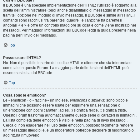
Cos’è il BBCode?
Il BBCode è una speciale implementazione dell’HTML; l’utilizzo è soggetto alla
scelta dell’amministratore (puoi anche disabilitarlo di messaggio in messaggio
tramite l’opzione nel modulo di invio messaggi). Il BBCode è simile all’HTML, i
comandi sono racchiusi tra parentesi quadre [ e ] anziché tra parentesi
angolari < e > e offre un controllo maggiore su cosa e come viene mostrato nei
messaggi. Per maggiori informazioni sul BBCode leggi la guida presente nella
pagina per l’invio dei messaggi.
Top
Posso usare l’HTML?
No. Non è possibile inserire del codice HTML e ottenere che sia interpretato
come tale in questo Forum. La maggior parte delle funzioni dell’HTML può
essere sostituita dal BBCode.
Top
Cosa sono le emoticon?
Le «emoticon» o «faccine» (in inglese,
emoticons
o
smileys
) sono piccole
immagini che possono essere usate per esprimere una sensazione o
un’emozione con pochi caratteri; ad es. :) significa felice, :( significa triste.
Questo Forum trasforma automaticamente queste serie di caratteri in immagini.
La lista completa delle emoticon è visibile nella pagina di invio messaggi.
Cerca di non esagerare nell’uso delle emoticon, possono facilmente rendere
un messaggio illeggibile, e un moderatore potrebbe decidere di modificarlo o
addirittura rimuoverlo.