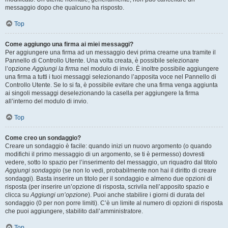
messaggio dopo che qualcuno ha risposto.
Top
Come aggiungo una firma ai miei messaggi?
Per aggiungere una firma ad un messaggio devi prima crearne una tramite il
Pannello di Controllo Utente. Una volta creata, è possibile selezionare
l’opzione
Aggiungi la firma
nel modulo di invio. È inoltre possibile aggiungere
una firma a tutti i tuoi messaggi selezionando l’apposita voce nel Pannello di
Controllo Utente. Se lo si fa, è possibile evitare che una firma venga aggiunta
ai singoli messaggi deselezionando la casella per aggiungere la firma
all’interno del modulo di invio.
Top
Come creo un sondaggio?
Creare un sondaggio è facile: quando inizi un nuovo argomento (o quando
modifichi il primo messaggio di un argomento, se ti è permesso) dovresti
vedere, sotto lo spazio per l’inserimento del messaggio, un riquadro dal titolo
Aggiungi sondaggio
(se non lo vedi, probabilmente non hai il diritto di creare
sondaggi). Basta inserire un titolo per il sondaggio e almeno due opzioni di
risposta (per inserire un’opzione di risposta, scrivila nell’apposito spazio e
clicca su
Aggiungi un’opzione
). Puoi anche stabilire i giorni di durata del
sondaggio (0 per non porre limiti). C’è un limite al numero di opzioni di risposta
che puoi aggiungere, stabilito dall’amministratore.
Top