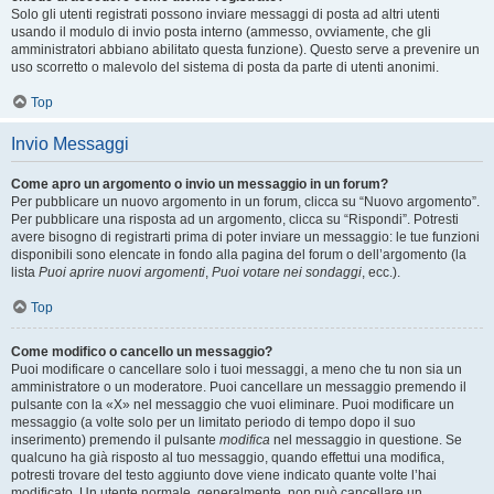
Solo gli utenti registrati possono inviare messaggi di posta ad altri utenti
usando il modulo di invio posta interno (ammesso, ovviamente, che gli
amministratori abbiano abilitato questa funzione). Questo serve a prevenire un
uso scorretto o malevolo del sistema di posta da parte di utenti anonimi.
Top
Invio Messaggi
Come apro un argomento o invio un messaggio in un forum?
Per pubblicare un nuovo argomento in un forum, clicca su “Nuovo argomento”.
Per pubblicare una risposta ad un argomento, clicca su “Rispondi”. Potresti
avere bisogno di registrarti prima di poter inviare un messaggio: le tue funzioni
disponibili sono elencate in fondo alla pagina del forum o dell’argomento (la
lista
Puoi aprire nuovi argomenti
,
Puoi votare nei sondaggi
, ecc.).
Top
Come modifico o cancello un messaggio?
Puoi modificare o cancellare solo i tuoi messaggi, a meno che tu non sia un
amministratore o un moderatore. Puoi cancellare un messaggio premendo il
pulsante con la «X» nel messaggio che vuoi eliminare. Puoi modificare un
messaggio (a volte solo per un limitato periodo di tempo dopo il suo
inserimento) premendo il pulsante
modifica
nel messaggio in questione. Se
qualcuno ha già risposto al tuo messaggio, quando effettui una modifica,
potresti trovare del testo aggiunto dove viene indicato quante volte l’hai
modificato. Un utente normale, generalmente, non può cancellare un