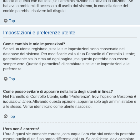
traccia di quello che hai letto, se l’amministrazione ha attivato la funzione. Se
hai avuto problemi di accesso o di uscita dal sistema, la cancellazione dei
cookie potrebbe risolvere tali disguidi.
Top
Impostazioni e preferenze utente
Come cambio le mie impostazioni?
Se sei un utente registrato, tutte le tue impostazioni sono conservate nel
database del sistema. Per modificarle vai sul tuo Pannello di Controllo Utente;
generalmente sta in cima ad ogni pagina, ma questo potrebbe non essere
sempre vero. Questo ti permetterà di cambiare tutte le tue impostazioni e le
preferenze.
Top
Come posso evitare di apparire nella lista degli utenti in linea?
Nel Pannello di Controllo Utente, sotto “Preferenze”, trovi l’opzione
Nascondi il
tuo stato in linea
. Attivando questa opzione, apparirai solo agli amministratori e
a te stesso. Verrai identificato come utente nascosto.
Top
L’ora non è corretta!
L’ora è quasi sicuramente corretta, comunque l’ora che stai vedendo potrebbe
essere quella di un fuso orario differente dal tuo. Se così fosse, devi cambiare