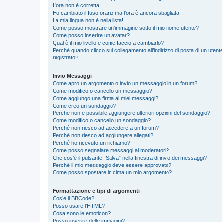
L’ora non è corretta!
Ho cambiato il fuso orario ma l’ora è ancora sbagliata
La mia lingua non è nella lista!
Come posso mostrare un’immagine sotto il mio nome utente?
Come posso inserire un avatar?
Qual è il mio livello e come faccio a cambiarlo?
Perché quando clicco sul collegamento all’indirizzo di posta di un ute
registrato?
Invio Messaggi
Come apro un argomento o invio un messaggio in un forum?
Come modifico o cancello un messaggio?
Come aggiungo una firma ai miei messaggi?
Come creo un sondaggio?
Perché non è possibile aggiungere ulteriori opzioni del sondaggio?
Come modifico o cancello un sondaggio?
Perché non riesco ad accedere a un forum?
Perché non riesco ad aggiungere allegati?
Perché ho ricevuto un richiamo?
Come posso segnalare messaggi ai moderatori?
Che cos’è il pulsante “Salva” nella finestra di invio dei messaggi?
Perché il mio messaggio deve essere approvato?
Come posso spostare in cima un mio argomento?
Formattazione e tipi di argomenti
Cos’è il BBCode?
Posso usare l’HTML?
Cosa sono le emoticon?
Posso inserire delle immagini?