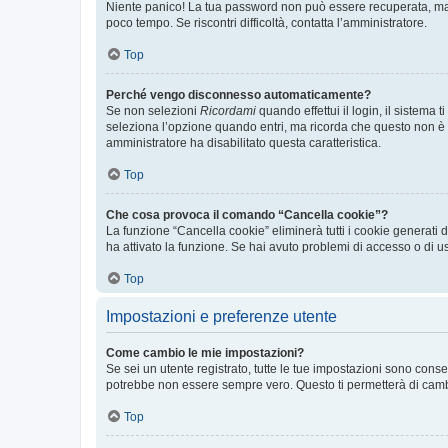
Niente panico! La tua password non può essere recuperata, ma p
poco tempo. Se riscontri difficoltà, contatta l’amministratore.
Top
Perché vengo disconnesso automaticamente?
Se non selezioni
Ricordami
quando effettui il login, il sistem
seleziona l’opzione quando entri, ma ricorda che questo non è con
amministratore ha disabilitato questa caratteristica.
Top
Che cosa provoca il comando “Cancella cookie”?
La funzione “Cancella cookie” eliminerà tutti i cookie generati
ha attivato la funzione. Se hai avuto problemi di accesso o di us
Top
Impostazioni e preferenze utente
Come cambio le mie impostazioni?
Se sei un utente registrato, tutte le tue impostazioni sono con
potrebbe non essere sempre vero. Questo ti permetterà di cambia
Top