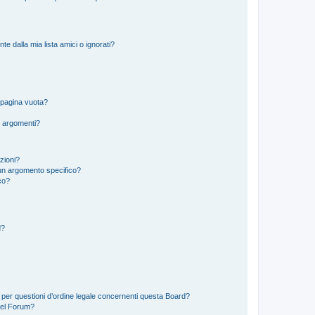
 dalla mia lista amici o ignorati?
 pagina vuota?
i argomenti?
izioni?
un argomento specifico?
co?
d?
 per questioni d’ordine legale concernenti questa Board?
del Forum?