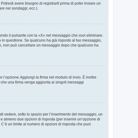
tresti avere bisogno di registrarti prima di poter inviare un
are nei sondaggi
, ecc.).
endo il pulsante con la «X» nel messaggio che vuoi eliminare.
in questione. Se qualcuno ha già risposto al tuo messaggio,
mente, non può cancellare un messaggio dopo che qualcuno ha
re l’opzione
Aggiungi la firma
nel modulo di invio. È inoltre
re che una firma venga aggiunta ai singoli messaggi
i vedere, sotto lo spazio per l’inserimento del messaggio, un
o e almeno due opzioni di risposta (per inserire un’opzione di
). C’è un limite al numero di opzioni di risposta che puoi