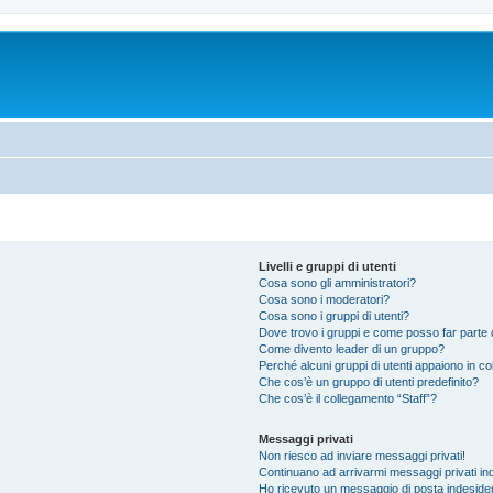
Livelli e gruppi di utenti
Cosa sono gli amministratori?
Cosa sono i moderatori?
Cosa sono i gruppi di utenti?
Dove trovo i gruppi e come posso far parte d
Come divento leader di un gruppo?
Perché alcuni gruppi di utenti appaiono in colo
Che cos’è un gruppo di utenti predefinito?
Che cos’è il collegamento “Staff”?
Messaggi privati
Non riesco ad inviare messaggi privati!
Continuano ad arrivarmi messaggi privati ind
Ho ricevuto un messaggio di posta indeside