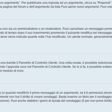
 argomento”. Per pubblicare una risposta ad un argomento, clicca su “Rispondi”. Po
la pagina del forum o dell’argomento (la lista
Puoi aprire nuovi argomenti
,
Puoi vot
 tu non sia un amministratore o un moderatore. Puoi cancellare un messaggio prem
iodo di tempo dopo il suo inserimento) premendo il pulsante
modifica
nel messaggio 
nto dove viene indicato quante volte l’hai modificato. Un utente normale, general
a tramite il Pannello di Controllo Utente. Una volta creata, è possibile seleziona
ndo l’apposita voce nel Pannello di Controllo Utente. Se lo si fa, è possibile evita
el modulo di invio.
(o quando modifichi il primo messaggio di un argomento, se ti è permesso) dovrest
mente non hai il diritto di creare sondaggi). Basta inserire un titolo per il sondaggi
pzione
). Puoi anche stabilire i giorni di durata del sondaggio (0 per non porre limiti