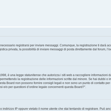
necessario registrarsi per inviare messaggi. Comunque, la registrazione ti darà acce
tica privata, la possibilità di inviare messaggi di posta direttamente dal forum, l’is
98, è una legge statunitense che autorizza i siti web a raccogliere informazioni da 
, permettendo la registrazione delle informazioni scritte dal minore. Se hai dubbi o i
esta Board non possono fornire consigli legali e non sono un punto di contatto per q
i e/o per questioni d’ordine legale concernenti questa Board?”.
 indirizzo IP oppure vietato il nome utente che stai tentando di registrare. Può anch