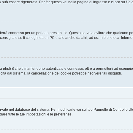
uò essere rigenerata. Per far questo vai nella pagina di ingresso e clicca su
Ho d
a ti terrà connesso per un periodo prestabilito. Questo serve a evitare che qualcuno
sigliato se ti colleghi da un PC usato anche da altri, ad es. in biblioteca, Internet
 da phpBB che ti mantengono autenticato e connesso, oltre a permetterti ad esempio d
cita dal sistema, la cancellazione dei cookie potrebbe risolvere tali disguidi.
servate nel database del sistema. Per modificarle vai sul tuo Pannello di Controllo
re tutte le tue impostazioni e le preferenze.