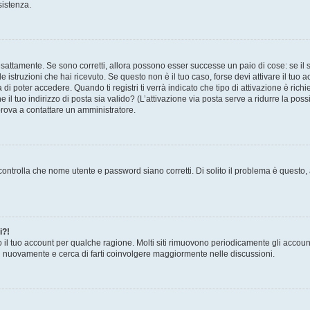
sistenza.
sattamente. Se sono corretti, allora possono esser successe un paio di cose: se il 
le istruzioni che hai ricevuto. Se questo non è il tuo caso, forse devi attivare il tu
di poter accedere. Quando ti registri ti verrà indicato che tipo di attivazione è richi
e il tuo indirizzo di posta sia valido? (L’attivazione via posta serve a ridurre la po
 prova a contattare un amministratore.
ontrolla che nome utente e password siano corretti. Di solito il problema è questo, a
i?!
o il tuo account per qualche ragione. Molti siti rimuovono periodicamente gli accoun
ti nuovamente e cerca di farti coinvolgere maggiormente nelle discussioni.