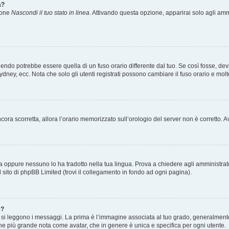
a?
zione
Nascondi il tuo stato in linea
. Attivando questa opzione, apparirai solo agli ammi
ndo potrebbe essere quella di un fuso orario differente dal tuo. Se così fosse, devi 
ydney, ecc. Nota che solo gli utenti registrati possono cambiare il fuso orario e mol
 ancora scorretta, allora l’orario memorizzato sull’orologio del server non è corretto
a oppure nessuno lo ha tradotto nella tua lingua. Prova a chiedere agli amministrator
l sito di phpBB Limited (trovi il collegamento in fondo ad ogni pagina).
e?
 leggono i messaggi. La prima è l’immagine associata al tuo grado, generalmente ha
agine più grande nota come avatar, che in genere è unica e specifica per ogni utente.