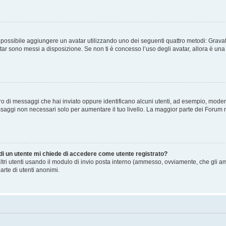
” è possibile aggiungere un avatar utilizzando uno dei seguenti quattro metodi: Gra
atar sono messi a disposizione. Se non ti è concesso l’uso degli avatar, allora è un
mero di messaggi che hai inviato oppure identificano alcuni utenti, ad esempio, mode
ssaggi non necessari solo per aumentare il tuo livello. La maggior parte dei Forum
 di un utente mi chiede di accedere come utente registrato?
altri utenti usando il modulo di invio posta interno (ammesso, ovviamente, che gli a
arte di utenti anonimi.