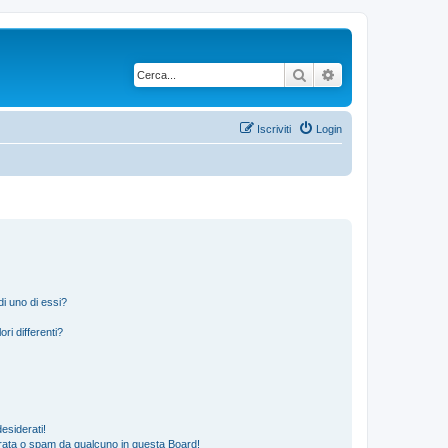
Cerca
Ricerca avanzata
Iscriviti
Login
i uno di essi?
ri differenti?
esiderati!
rata o spam da qualcuno in questa Board!