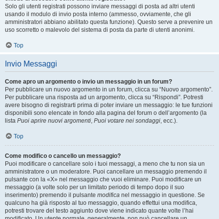
Solo gli utenti registrati possono inviare messaggi di posta ad altri utenti
usando il modulo di invio posta interno (ammesso, ovviamente, che gli
amministratori abbiano abilitato questa funzione). Questo serve a prevenire un
uso scorretto o malevolo del sistema di posta da parte di utenti anonimi.
Top
Invio Messaggi
Come apro un argomento o invio un messaggio in un forum?
Per pubblicare un nuovo argomento in un forum, clicca su “Nuovo argomento”.
Per pubblicare una risposta ad un argomento, clicca su “Rispondi”. Potresti
avere bisogno di registrarti prima di poter inviare un messaggio: le tue funzioni
disponibili sono elencate in fondo alla pagina del forum o dell’argomento (la
lista
Puoi aprire nuovi argomenti
,
Puoi votare nei sondaggi
, ecc.).
Top
Come modifico o cancello un messaggio?
Puoi modificare o cancellare solo i tuoi messaggi, a meno che tu non sia un
amministratore o un moderatore. Puoi cancellare un messaggio premendo il
pulsante con la «X» nel messaggio che vuoi eliminare. Puoi modificare un
messaggio (a volte solo per un limitato periodo di tempo dopo il suo
inserimento) premendo il pulsante
modifica
nel messaggio in questione. Se
qualcuno ha già risposto al tuo messaggio, quando effettui una modifica,
potresti trovare del testo aggiunto dove viene indicato quante volte l’hai
modificato. Un utente normale, generalmente, non può cancellare un