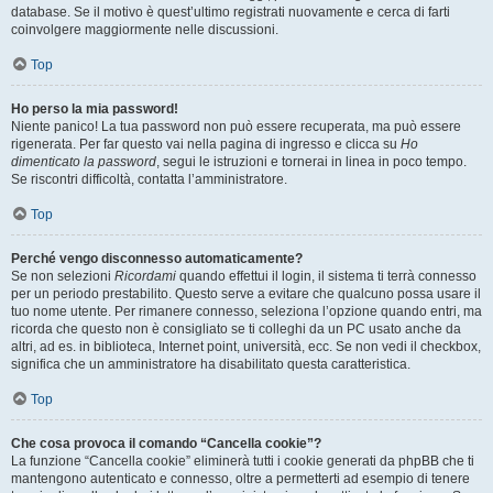
database. Se il motivo è quest’ultimo registrati nuovamente e cerca di farti
coinvolgere maggiormente nelle discussioni.
Top
Ho perso la mia password!
Niente panico! La tua password non può essere recuperata, ma può essere
rigenerata. Per far questo vai nella pagina di ingresso e clicca su
Ho
dimenticato la password
, segui le istruzioni e tornerai in linea in poco tempo.
Se riscontri difficoltà, contatta l’amministratore.
Top
Perché vengo disconnesso automaticamente?
Se non selezioni
Ricordami
quando effettui il login, il sistema ti terrà connesso
per un periodo prestabilito. Questo serve a evitare che qualcuno possa usare il
tuo nome utente. Per rimanere connesso, seleziona l’opzione quando entri, ma
ricorda che questo non è consigliato se ti colleghi da un PC usato anche da
altri, ad es. in biblioteca, Internet point, università, ecc. Se non vedi il checkbox,
significa che un amministratore ha disabilitato questa caratteristica.
Top
Che cosa provoca il comando “Cancella cookie”?
La funzione “Cancella cookie” eliminerà tutti i cookie generati da phpBB che ti
mantengono autenticato e connesso, oltre a permetterti ad esempio di tenere