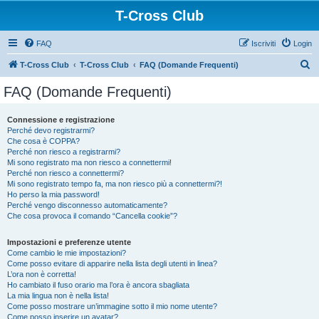
T-Cross Club
FAQ
Iscriviti
Login
C
T-Cross Club
T-Cross Club
FAQ (Domande Frequenti)
e
FAQ (Domande Frequenti)
r
c
Connessione e registrazione
Perché devo registrarmi?
a
Che cosa è COPPA?
Perché non riesco a registrarmi?
Mi sono registrato ma non riesco a connettermi!
Perché non riesco a connettermi?
Mi sono registrato tempo fa, ma non riesco più a connettermi?!
Ho perso la mia password!
Perché vengo disconnesso automaticamente?
Che cosa provoca il comando “Cancella cookie”?
Impostazioni e preferenze utente
Come cambio le mie impostazioni?
Come posso evitare di apparire nella lista degli utenti in linea?
L’ora non è corretta!
Ho cambiato il fuso orario ma l’ora è ancora sbagliata
La mia lingua non è nella lista!
Come posso mostrare un’immagine sotto il mio nome utente?
Come posso inserire un avatar?