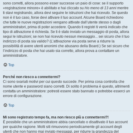
sono corretti, allora possono esser successe un paio di cose: se il supporto
«registrazione minore» è abilitato e hai cliccato su
Ho meno di 13 anni
mentre
ti stavi registrando, allora devi seguire le istruzioni che hai ricevuto. Se questo
non è il tuo caso, forse devi attivare il tuo account. Alcune Board richiedono
che tutte le nuove registrazioni vengano attivate dall’utente stesso o dagli
amministratori, prima di poter accedere. Quando ti registri ti verrà indicato che
tipo di attivazione è richiesta. Se ti è stato inviato un messaggio di posta, allora
segui le istruzioni; se non hai ricevuto nessun messaggio... sei sicuro che il tuo
indirizzo di posta sia valido? (L’attivazione via posta serve a ridurre la
possibilità di avere utenti anonimi che abusano della Board.) Se sei sicuro che
l’indirizzo di posta che hai usato sia corretto, allora prova a contattare un
amministratore.
Top
Perché non riesco a connettermi?
Ci sono svariati motivi per cui questo succede. Per prima cosa controlla che
nome utente e password siano corretti. Di solito il problema è questo, altrimenti
contatta un amministratore: potresti essere stato bannato o potrebbe esserci un
errore di configurazione.
Top
Mi sono registrato tempo fa, ma non riesco più a connettermi?!
È possibile che un amministratore abbia cancellato o disattivato il tuo account
per qualche ragione. Molti siti rimuovono periodicamente gli account degli
utenti che non hanno mai inviato messaggi, per ridurre la grandezza del