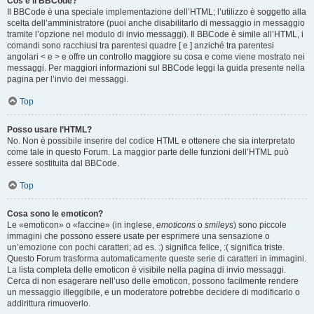
Cos’è il BBCode?
Il BBCode è una speciale implementazione dell’HTML; l’utilizzo è soggetto alla
scelta dell’amministratore (puoi anche disabilitarlo di messaggio in messaggio
tramite l’opzione nel modulo di invio messaggi). Il BBCode è simile all’HTML, i
comandi sono racchiusi tra parentesi quadre [ e ] anziché tra parentesi
angolari < e > e offre un controllo maggiore su cosa e come viene mostrato nei
messaggi. Per maggiori informazioni sul BBCode leggi la guida presente nella
pagina per l’invio dei messaggi.
Top
Posso usare l’HTML?
No. Non è possibile inserire del codice HTML e ottenere che sia interpretato
come tale in questo Forum. La maggior parte delle funzioni dell’HTML può
essere sostituita dal BBCode.
Top
Cosa sono le emoticon?
Le «emoticon» o «faccine» (in inglese,
emoticons
o
smileys
) sono piccole
immagini che possono essere usate per esprimere una sensazione o
un’emozione con pochi caratteri; ad es. :) significa felice, :( significa triste.
Questo Forum trasforma automaticamente queste serie di caratteri in immagini.
La lista completa delle emoticon è visibile nella pagina di invio messaggi.
Cerca di non esagerare nell’uso delle emoticon, possono facilmente rendere
un messaggio illeggibile, e un moderatore potrebbe decidere di modificarlo o
addirittura rimuoverlo.