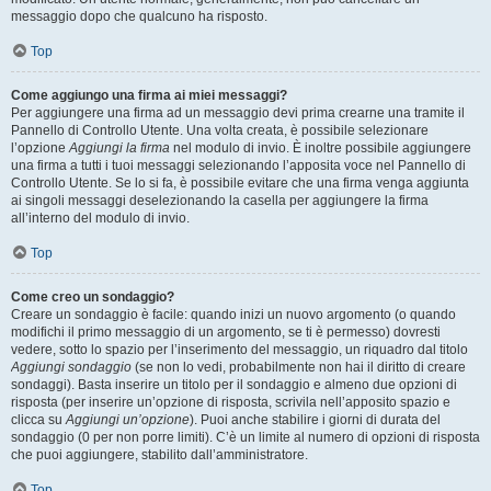
messaggio dopo che qualcuno ha risposto.
Top
Come aggiungo una firma ai miei messaggi?
Per aggiungere una firma ad un messaggio devi prima crearne una tramite il
Pannello di Controllo Utente. Una volta creata, è possibile selezionare
l’opzione
Aggiungi la firma
nel modulo di invio. È inoltre possibile aggiungere
una firma a tutti i tuoi messaggi selezionando l’apposita voce nel Pannello di
Controllo Utente. Se lo si fa, è possibile evitare che una firma venga aggiunta
ai singoli messaggi deselezionando la casella per aggiungere la firma
all’interno del modulo di invio.
Top
Come creo un sondaggio?
Creare un sondaggio è facile: quando inizi un nuovo argomento (o quando
modifichi il primo messaggio di un argomento, se ti è permesso) dovresti
vedere, sotto lo spazio per l’inserimento del messaggio, un riquadro dal titolo
Aggiungi sondaggio
(se non lo vedi, probabilmente non hai il diritto di creare
sondaggi). Basta inserire un titolo per il sondaggio e almeno due opzioni di
risposta (per inserire un’opzione di risposta, scrivila nell’apposito spazio e
clicca su
Aggiungi un’opzione
). Puoi anche stabilire i giorni di durata del
sondaggio (0 per non porre limiti). C’è un limite al numero di opzioni di risposta
che puoi aggiungere, stabilito dall’amministratore.
Top