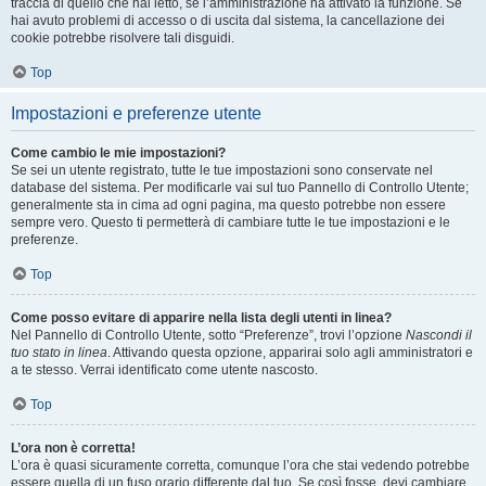
traccia di quello che hai letto, se l’amministrazione ha attivato la funzione. Se
hai avuto problemi di accesso o di uscita dal sistema, la cancellazione dei
cookie potrebbe risolvere tali disguidi.
Top
Impostazioni e preferenze utente
Come cambio le mie impostazioni?
Se sei un utente registrato, tutte le tue impostazioni sono conservate nel
database del sistema. Per modificarle vai sul tuo Pannello di Controllo Utente;
generalmente sta in cima ad ogni pagina, ma questo potrebbe non essere
sempre vero. Questo ti permetterà di cambiare tutte le tue impostazioni e le
preferenze.
Top
Come posso evitare di apparire nella lista degli utenti in linea?
Nel Pannello di Controllo Utente, sotto “Preferenze”, trovi l’opzione
Nascondi il
tuo stato in linea
. Attivando questa opzione, apparirai solo agli amministratori e
a te stesso. Verrai identificato come utente nascosto.
Top
L’ora non è corretta!
L’ora è quasi sicuramente corretta, comunque l’ora che stai vedendo potrebbe
essere quella di un fuso orario differente dal tuo. Se così fosse, devi cambiare